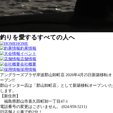
釣りを愛するすべての人へ
HOME
釣果情報
イベント
店舗情報
会社概要
採用情報
アングラーズプラザ岸波郡山卸町店
2026年4月25日
新築移転オ
ープン!!
郡山インター店は「郡山卸町店」として新築移転オープンいた
します。
【新住所】
福島県郡山市喜久田町卸一丁目47-1
電話番号の変更はございません。 (024-959-5211)
旧店舗より車で約2分！