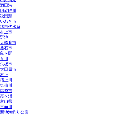
酒田港
阿武隈川
秋田県
いわき市
猪苗代水系
村上市
野池
大船渡市
釜石市
鼠ヶ関
女川
矢板市
大田原市
村上
摺上川
気仙川
塩釜市
霞ヶ浦
富山県
三面川
新地海釣り公園