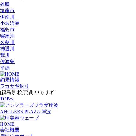
雄勝
塩竈市
伊南川
小名浜港
福島市
寝屋沖
久慈川
神通川
荒川
佐渡島
平潟
釣果情報
ワカサギ釣り
[福島県 桧原湖] ワカサギ
TOPへ
ANGLERS PLAZA 岸波
HOME
会社概要