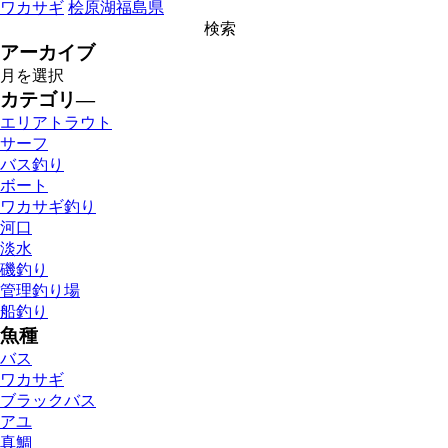
ワカサギ
桧原湖
福島県
共
有
アーカイブ
カテゴリ―
エリアトラウト
サーフ
バス釣り
ボート
ワカサギ釣り
河口
淡水
磯釣り
管理釣り場
船釣り
魚種
バス
ワカサギ
ブラックバス
アユ
真鯛