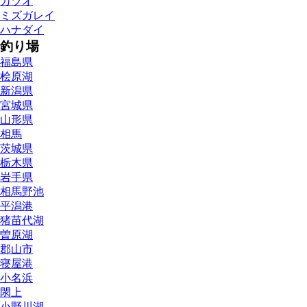
カツオ
ミズガレイ
ハナダイ
釣り場
福島県
桧原湖
新潟県
宮城県
山形県
相馬
茨城県
栃木県
岩手県
相馬野池
平潟港
猪苗代湖
曽原湖
郡山市
寝屋港
小名浜
閖上
小野川湖