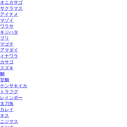
オニカサゴ
サクラマス
アイナメ
マゾイ
ワラサ
キジハタ
ブリ
マゴチ
アマダイ
イナワラ
カサゴ
スズキ
鯛
甘鯛
ケンサキイカ
トラフグ
レインボー
太刀魚
カレイ
キス
ニジマス