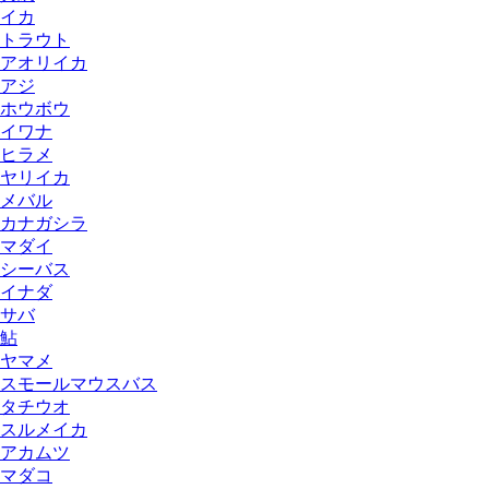
イカ
トラウト
アオリイカ
アジ
ホウボウ
イワナ
ヒラメ
ヤリイカ
メバル
カナガシラ
マダイ
シーバス
イナダ
サバ
鮎
ヤマメ
スモールマウスバス
タチウオ
スルメイカ
アカムツ
マダコ