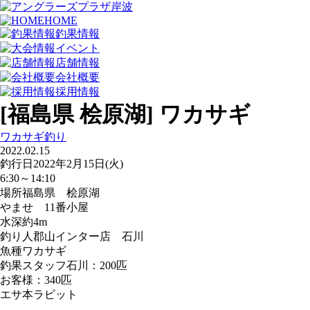
HOME
釣果情報
イベント
店舗情報
会社概要
採用情報
[福島県 桧原湖] ワカサギ
ワカサギ釣り
2022.02.15
釣行日
2022年2月15日(火)
6:30～14:10
場所
福島県 桧原湖
やませ 11番小屋
水深約4m
釣り人
郡山インター店 石川
魚種
ワカサギ
釣果
スタッフ石川：200匹
お客様：340匹
エサ
本ラビット