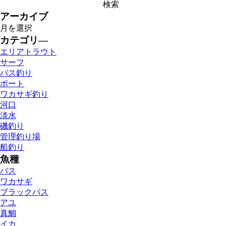
有
アーカイブ
カテゴリ―
エリアトラウト
サーフ
バス釣り
ボート
ワカサギ釣り
河口
淡水
磯釣り
管理釣り場
船釣り
魚種
バス
ワカサギ
ブラックバス
アユ
真鯛
イカ