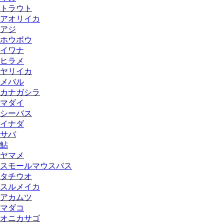
トラウト
アオリイカ
アジ
ホウボウ
イワナ
ヒラメ
ヤリイカ
メバル
カナガシラ
マダイ
シーバス
イナダ
サバ
鮎
ヤマメ
スモールマウスバス
タチウオ
スルメイカ
アカムツ
マダコ
オニカサゴ