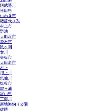
酒田港
阿武隈川
秋田県
いわき市
猪苗代水系
村上市
野池
大船渡市
釜石市
鼠ヶ関
女川
矢板市
大田原市
村上
摺上川
気仙川
塩釜市
霞ヶ浦
富山県
三面川
新地海釣り公園
雄勝