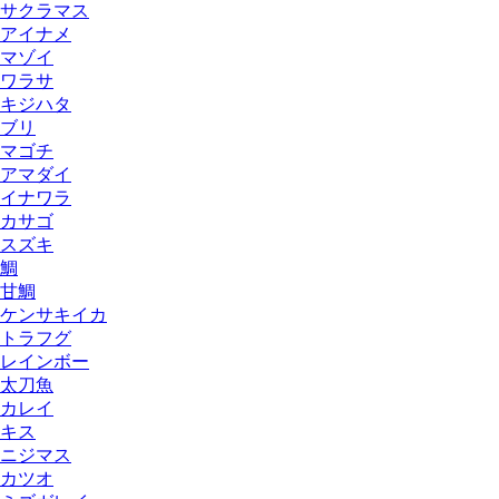
サクラマス
アイナメ
マゾイ
ワラサ
キジハタ
ブリ
マゴチ
アマダイ
イナワラ
カサゴ
スズキ
鯛
甘鯛
ケンサキイカ
トラフグ
レインボー
太刀魚
カレイ
キス
ニジマス
カツオ