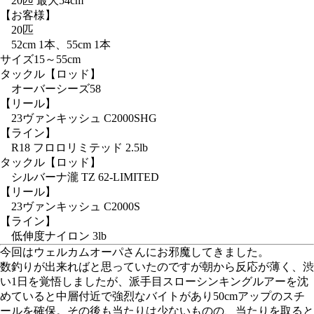
20匹 最大54cm
【お客様】
20匹
52cm 1本、55cm 1本
サイズ
15～55cm
タックル
【ロッド】
オーバーシーズ58
【リール】
23ヴァンキッシュ C2000SHG
【ライン】
R18 フロロリミテッド 2.5lb
タックル
【ロッド】
シルバーナ瀧 TZ 62-LIMITED
【リール】
23ヴァンキッシュ C2000S
【ライン】
低伸度ナイロン 3lb
今回はウェルカムオーパさんにお邪魔してきました。
数釣りが出来ればと思っていたのですが朝から反応が薄く、渋
い1日を覚悟しましたが、派手目スローシンキングルアーを沈
めていると中層付近で強烈なバイトがあり50cmアップのスチ
ールを確保。その後も当たりは少ないものの、当たりを取ると