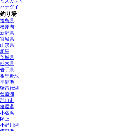
ミズガレイ
ハナダイ
釣り場
福島県
桧原湖
新潟県
宮城県
山形県
相馬
茨城県
栃木県
岩手県
相馬野池
平潟港
猪苗代湖
曽原湖
郡山市
寝屋港
小名浜
閖上
小野川湖