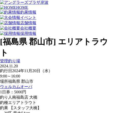
HOME
釣果情報
イベント
店舗情報
会社概要
採用情報
[福島県 郡山市] エリアトラウ
ト
管理釣り場
2024.11.20
釣行日
2024年11月20日（水）
9:00～16:00
場所
福島県 郡山市
ウェルカムオーパ
1日券：5000円
釣り人
南福島店 大橋
釣種
エリアトラウト
釣果
【スタッフ大橋】