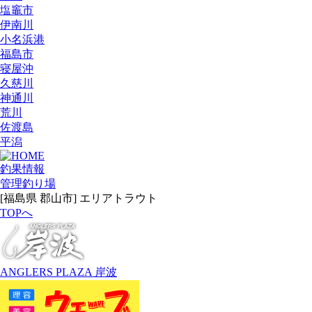
塩竈市
伊南川
小名浜港
福島市
寝屋沖
久慈川
神通川
荒川
佐渡島
平潟
釣果情報
管理釣り場
[福島県 郡山市] エリアトラウト
TOPへ
ANGLERS PLAZA 岸波