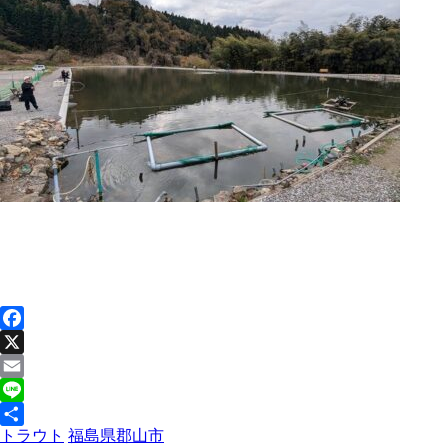
Facebook
X
Email
Line
トラウト
福島県
郡山市
共