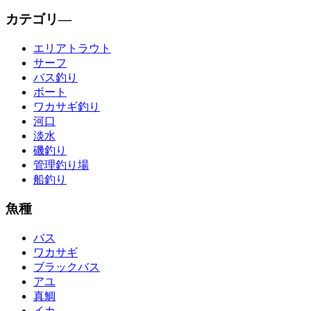
カテゴリ―
エリアトラウト
サーフ
バス釣り
ボート
ワカサギ釣り
河口
淡水
磯釣り
管理釣り場
船釣り
魚種
バス
ワカサギ
ブラックバス
アユ
真鯛
イカ