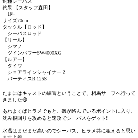
釣種
シーバス
釣果
【スタッフ森田】
1匹
サイズ
70cm
タックル
【ロッド】
シーバスロッド
【リール】
シマノ
ツインパワーSW4000XG
【ルアー】
ダイワ
ショアラインシャイナーＺ
バーティスR 125S
たまにはキャストの練習ということで、相馬サーフへ行って
きました😄
あわよくばヒラメでもと、磯が絡んでいるポイントに入り、
沈み根回りを攻めると速攻でシーバスをゲット❗
水温はまだまだ高いのでシーバス、ヒラメ共に狙えると思い
ますよ😄