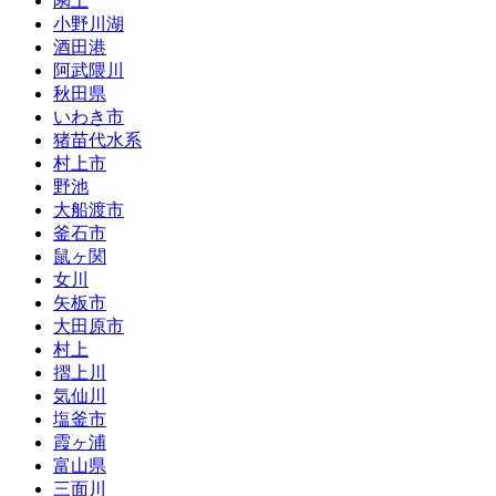
閖上
小野川湖
酒田港
阿武隈川
秋田県
いわき市
猪苗代水系
村上市
野池
大船渡市
釜石市
鼠ヶ関
女川
矢板市
大田原市
村上
摺上川
気仙川
塩釜市
霞ヶ浦
富山県
三面川