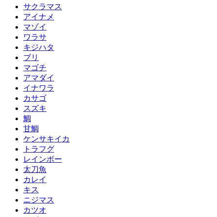
サクラマス
アイナメ
マゾイ
ワラサ
キジハタ
ブリ
マゴチ
アマダイ
イナワラ
カサゴ
スズキ
鯛
甘鯛
ケンサキイカ
トラフグ
レインボー
太刀魚
カレイ
キス
ニジマス
カツオ