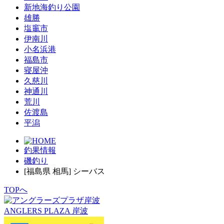
新地海釣り公園
雄勝
塩竈市
伊南川
小名浜港
福島市
寝屋沖
久慈川
神通川
荒川
佐渡島
平潟
釣果情報
磯釣り
[福島県 相馬] シーバス
TOPへ
ANGLERS PLAZA 岸波