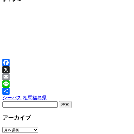
Facebook
X
Email
Line
シーバス
相馬
福島県
共
有
アーカイブ