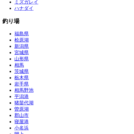
ミズガレイ
ハナダイ
釣り場
福島県
桧原湖
新潟県
宮城県
山形県
相馬
茨城県
栃木県
岩手県
相馬野池
平潟港
猪苗代湖
曽原湖
郡山市
寝屋港
小名浜