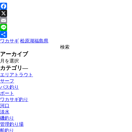
Facebook
X
Email
Line
ワカサギ
桧原湖
福島県
共
有
アーカイブ
カテゴリ―
エリアトラウト
サーフ
バス釣り
ボート
ワカサギ釣り
河口
淡水
磯釣り
管理釣り場
船釣り