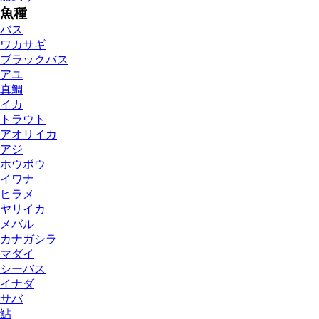
魚種
バス
ワカサギ
ブラックバス
アユ
真鯛
イカ
トラウト
アオリイカ
アジ
ホウボウ
イワナ
ヒラメ
ヤリイカ
メバル
カナガシラ
マダイ
シーバス
イナダ
サバ
鮎