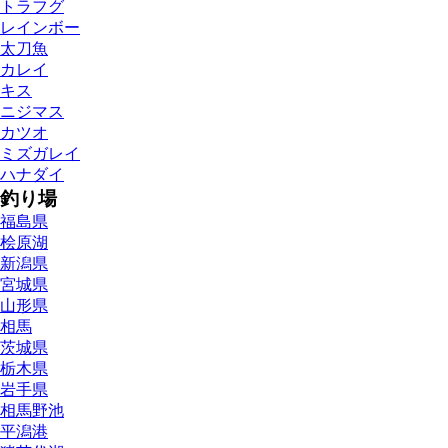
トラフグ
レインボー
太刀魚
カレイ
キス
ニジマス
カツオ
ミズガレイ
ハナダイ
釣り場
福島県
桧原湖
新潟県
宮城県
山形県
相馬
茨城県
栃木県
岩手県
相馬野池
平潟港