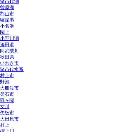
猪苗代湖
曽原湖
郡山市
寝屋港
小名浜
閖上
小野川湖
酒田港
阿武隈川
秋田県
いわき市
猪苗代水系
村上市
野池
大船渡市
釜石市
鼠ヶ関
女川
矢板市
大田原市
村上
摺上川