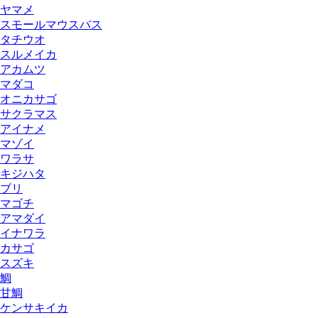
ヤマメ
スモールマウスバス
タチウオ
スルメイカ
アカムツ
マダコ
オニカサゴ
サクラマス
アイナメ
マゾイ
ワラサ
キジハタ
ブリ
マゴチ
アマダイ
イナワラ
カサゴ
スズキ
鯛
甘鯛
ケンサキイカ