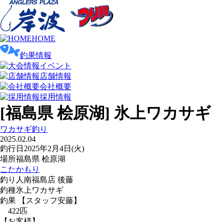
HOME
釣果情報
イベント
店舗情報
会社概要
採用情報
[福島県 桧原湖] 氷上ワカサギ
ワカサギ釣り
2025.02.04
釣行日
2025年2月4日(火)
場所
福島県 桧原湖
こたかもり
釣り人
南福島店 後藤
釣種
氷上ワカサギ
釣果
【スタッフ安藤】
422匹
【お客様】