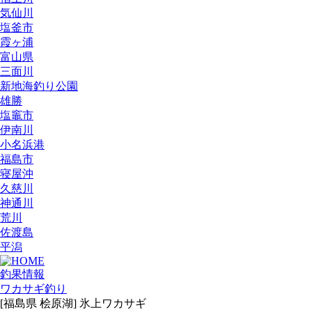
気仙川
塩釜市
霞ヶ浦
富山県
三面川
新地海釣り公園
雄勝
塩竈市
伊南川
小名浜港
福島市
寝屋沖
久慈川
神通川
荒川
佐渡島
平潟
釣果情報
ワカサギ釣り
[福島県 桧原湖] 氷上ワカサギ