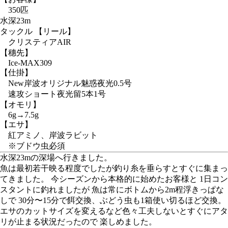
350匹
水深
23m
タックル
【リール】
クリスティアAIR
【穗先】
Ice-MAX309
【仕掛】
New岸波オリジナル魅惑夜光0.5号
速攻ショート夜光留5本1号
【オモリ】
6g→7.5g
【エサ】
紅アミノ、岸波ラビット
※ブドウ虫必須
水深23mの深場へ行きました。
魚は最初若干映る程度でしたが釣り糸を垂らすとすぐに集まっ
てきました。 今シーズンから本格的に始めたお客様と 1日コン
スタントに釣れましたが 魚は常にボトムから2m程浮きっぱな
しで 30分〜15分で餌交換、ぶどう虫も1箱使い切るほど交換。
エサのカットサイズを変えるなど色々工夫しないとすぐにアタ
リが止まる状況だったので 楽しめました。