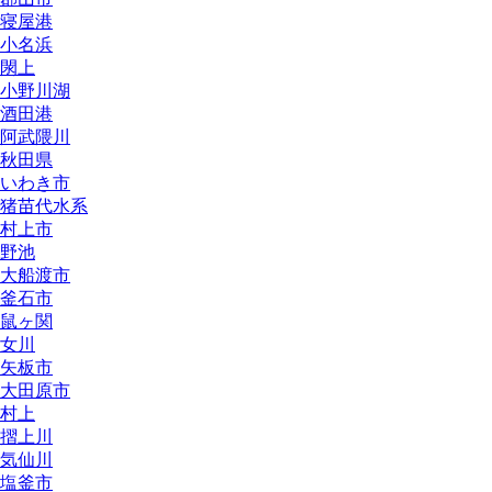
寝屋港
小名浜
閖上
小野川湖
酒田港
阿武隈川
秋田県
いわき市
猪苗代水系
村上市
野池
大船渡市
釜石市
鼠ヶ関
女川
矢板市
大田原市
村上
摺上川
気仙川
塩釜市