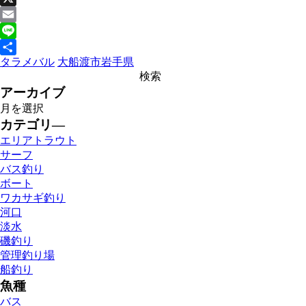
X
Email
Line
タラ
メバル
大船渡市
岩手県
共
有
アーカイブ
カテゴリ―
エリアトラウト
サーフ
バス釣り
ボート
ワカサギ釣り
河口
淡水
磯釣り
管理釣り場
船釣り
魚種
バス