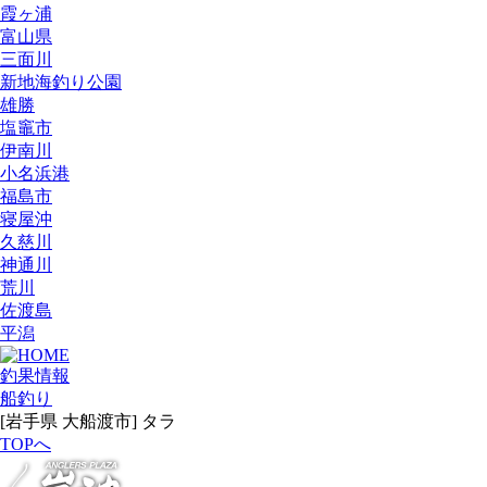
霞ヶ浦
富山県
三面川
新地海釣り公園
雄勝
塩竈市
伊南川
小名浜港
福島市
寝屋沖
久慈川
神通川
荒川
佐渡島
平潟
釣果情報
船釣り
[岩手県 大船渡市] タラ
TOPへ