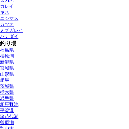
太刀魚
カレイ
キス
ニジマス
カツオ
ミズガレイ
ハナダイ
釣り場
福島県
桧原湖
新潟県
宮城県
山形県
相馬
茨城県
栃木県
岩手県
相馬野池
平潟港
猪苗代湖
曽原湖
郡山市