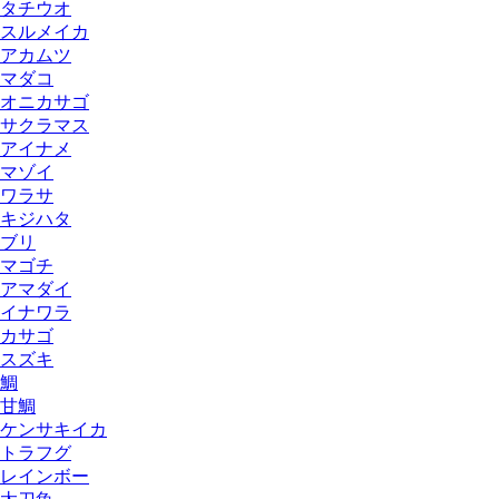
タチウオ
スルメイカ
アカムツ
マダコ
オニカサゴ
サクラマス
アイナメ
マゾイ
ワラサ
キジハタ
ブリ
マゴチ
アマダイ
イナワラ
カサゴ
スズキ
鯛
甘鯛
ケンサキイカ
トラフグ
レインボー