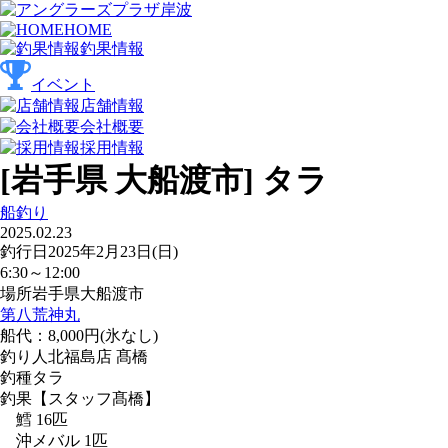
HOME
釣果情報
イベント
店舗情報
会社概要
採用情報
[岩手県 大船渡市] タラ
船釣り
2025.02.23
釣行日
2025年2月23日(日)
6:30～12:00
場所
岩手県大船渡市
第八荒神丸
船代：8,000円(氷なし)
釣り人
北福島店 髙橋
釣種
タラ
釣果
【スタッフ髙橋】
鱈 16匹
沖メバル 1匹