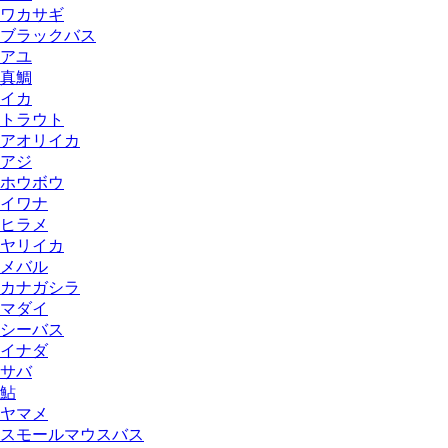
ワカサギ
ブラックバス
アユ
真鯛
イカ
トラウト
アオリイカ
アジ
ホウボウ
イワナ
ヒラメ
ヤリイカ
メバル
カナガシラ
マダイ
シーバス
イナダ
サバ
鮎
ヤマメ
スモールマウスバス