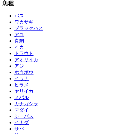
魚種
バス
ワカサギ
ブラックバス
アユ
真鯛
イカ
トラウト
アオリイカ
アジ
ホウボウ
イワナ
ヒラメ
ヤリイカ
メバル
カナガシラ
マダイ
シーバス
イナダ
サバ