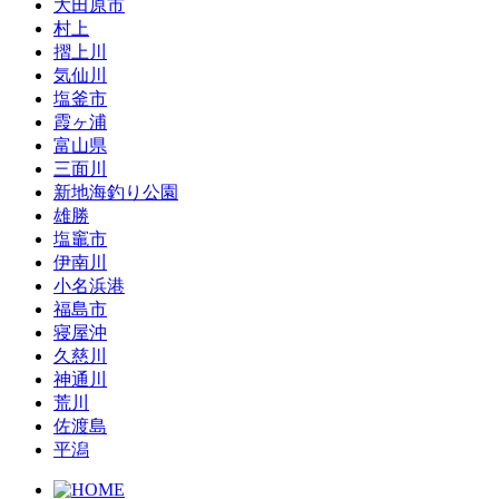
大田原市
村上
摺上川
気仙川
塩釜市
霞ヶ浦
富山県
三面川
新地海釣り公園
雄勝
塩竈市
伊南川
小名浜港
福島市
寝屋沖
久慈川
神通川
荒川
佐渡島
平潟