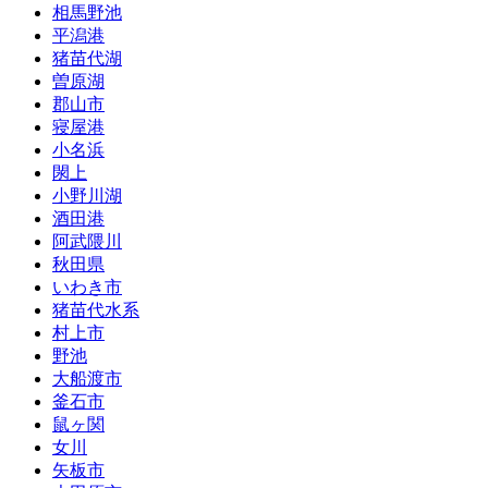
相馬野池
平潟港
猪苗代湖
曽原湖
郡山市
寝屋港
小名浜
閖上
小野川湖
酒田港
阿武隈川
秋田県
いわき市
猪苗代水系
村上市
野池
大船渡市
釜石市
鼠ヶ関
女川
矢板市