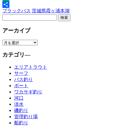
Line
ブラックバス
茨城県
霞ヶ浦本湖
共
有
アーカイブ
カテゴリ―
エリアトラウト
サーフ
バス釣り
ボート
ワカサギ釣り
河口
淡水
磯釣り
管理釣り場
船釣り