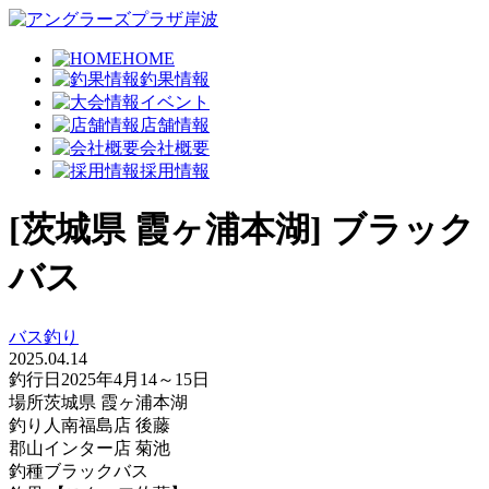
HOME
釣果情報
イベント
店舗情報
会社概要
採用情報
[茨城県 霞ヶ浦本湖] ブラック
バス
バス釣り
2025.04.14
釣行日
2025年4月14～15日
場所
茨城県 霞ヶ浦本湖
釣り人
南福島店 後藤
郡山インター店 菊池
釣種
ブラックバス