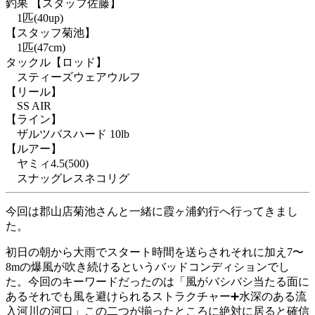
釣果
【スタッフ佐藤】
1匹(40up)
【スタッフ菊池】
1匹(47cm)
タックル
【ロッド】
スティーズウェアウルフ
【リール】
SS AIR
【ライン】
ザルツバスハード 10lb
【ルアー】
ヤミィ4.5(500)
スナッグレスネコリグ
今回は郡山店菊池さんと一緒に霞ヶ浦釣行へ行ってきまし
た。
初日の朝から大雨でスタート時間を送らされそれに加え7〜
8mの爆風が吹き続けるというバッドコンディションでし
た。今回のキーワードだったのは「風がバシバシ当たる面に
あるそれでも風を避けられるストラクチャー➕水深のある流
入河川の河口」この二つが揃ったところに絶対に居ると確信