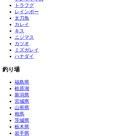
トラフグ
レインボー
太刀魚
カレイ
キス
ニジマス
カツオ
ミズガレイ
ハナダイ
釣り場
福島県
桧原湖
新潟県
宮城県
山形県
相馬
茨城県
栃木県
岩手県