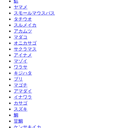
鮎
ヤマメ
スモールマウスバス
タチウオ
スルメイカ
アカムツ
マダコ
オニカサゴ
サクラマス
アイナメ
マゾイ
ワラサ
キジハタ
ブリ
マゴチ
アマダイ
イナワラ
カサゴ
スズキ
鯛
甘鯛
ケンサキイカ