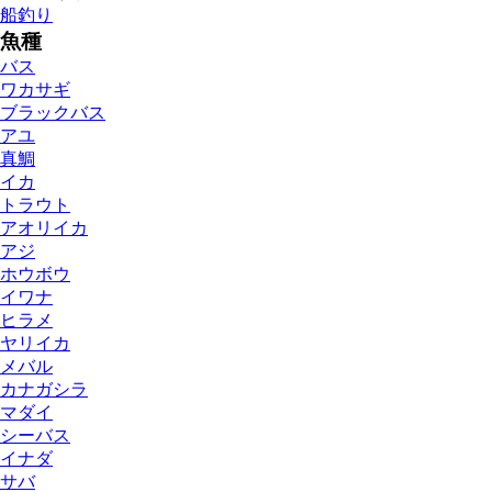
船釣り
魚種
バス
ワカサギ
ブラックバス
アユ
真鯛
イカ
トラウト
アオリイカ
アジ
ホウボウ
イワナ
ヒラメ
ヤリイカ
メバル
カナガシラ
マダイ
シーバス
イナダ
サバ