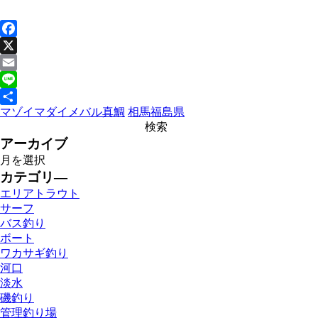
Facebook
X
Email
Line
マゾイ
マダイ
メバル
真鯛
相馬
福島県
共
有
アーカイブ
カテゴリ―
エリアトラウト
サーフ
バス釣り
ボート
ワカサギ釣り
河口
淡水
磯釣り
管理釣り場