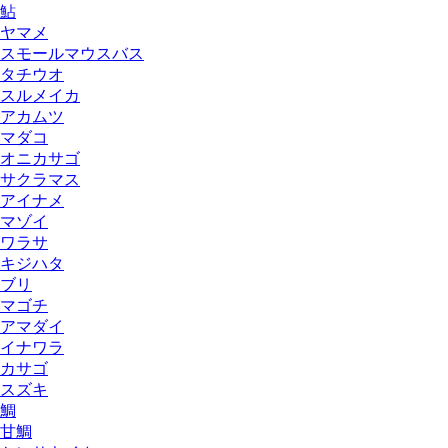
鮎
ヤマメ
スモールマウスバス
タチウオ
スルメイカ
アカムツ
マダコ
オニカサゴ
サクラマス
アイナメ
マゾイ
ワラサ
キジハタ
ブリ
マゴチ
アマダイ
イナワラ
カサゴ
スズキ
鯛
甘鯛