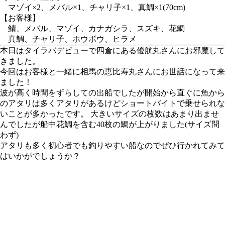
マゾイ×2、メバル×1、チャリ子×1、真鯛×1(70cm)
【お客様】
鯖、メバル、マゾイ、カナガシラ、スズキ、花鯛
真鯛、チャリ子、ホウボウ、ヒラメ
本日はタイラバデビューで四倉にある優航丸さんにお邪魔して
きました。
今回はお客様と一緒に相馬の恵比寿丸さんにお世話になって来
ました！
波が高く時間をずらしての出船でしたが開始から直ぐに魚から
のアタリは多くアタリがあるけどショートバイトで乗せられな
いことが多かったです。 大きいサイズの枚数はあまり出ませ
んでしたが船中花鯛を含む40枚の鯛が上がりました(サイズ問
わず)
アタリも多く初心者でも釣りやすい船なのでぜひ行かれてみて
はいかがでしょうか？