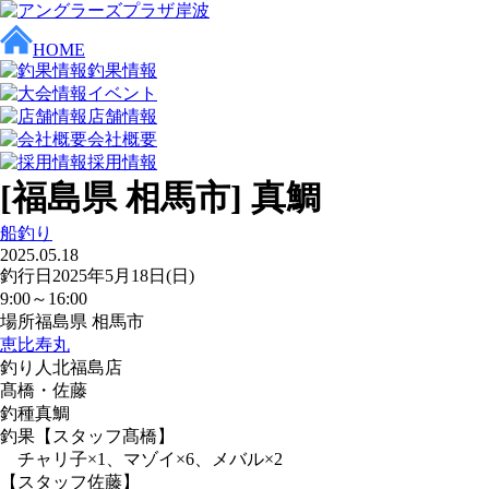
HOME
釣果情報
イベント
店舗情報
会社概要
採用情報
[福島県 相馬市] 真鯛
船釣り
2025.05.18
釣行日
2025年5月18日(日)
9:00～16:00
場所
福島県 相馬市
恵比寿丸
釣り人
北福島店
髙橋・佐藤
釣種
真鯛
釣果
【スタッフ髙橋】
チャリ子×1、マゾイ×6、メバル×2
【スタッフ佐藤】