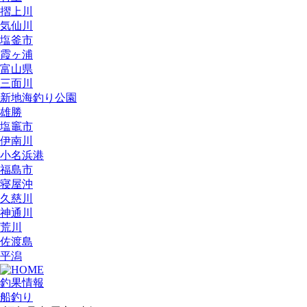
摺上川
気仙川
塩釜市
霞ヶ浦
富山県
三面川
新地海釣り公園
雄勝
塩竈市
伊南川
小名浜港
福島市
寝屋沖
久慈川
神通川
荒川
佐渡島
平潟
釣果情報
船釣り