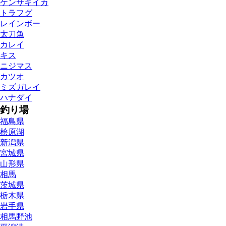
ケンサキイカ
トラフグ
レインボー
太刀魚
カレイ
キス
ニジマス
カツオ
ミズガレイ
ハナダイ
釣り場
福島県
桧原湖
新潟県
宮城県
山形県
相馬
茨城県
栃木県
岩手県
相馬野池