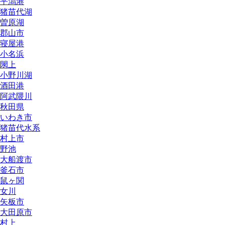
平潟港
猪苗代湖
曽原湖
郡山市
寝屋港
小名浜
閖上
小野川湖
酒田港
阿武隈川
秋田県
いわき市
猪苗代水系
村上市
野池
大船渡市
釜石市
鼠ヶ関
女川
矢板市
大田原市
村上