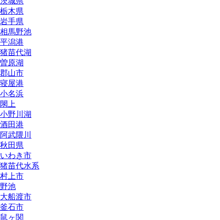
茨城県
栃木県
岩手県
相馬野池
平潟港
猪苗代湖
曽原湖
郡山市
寝屋港
小名浜
閖上
小野川湖
酒田港
阿武隈川
秋田県
いわき市
猪苗代水系
村上市
野池
大船渡市
釜石市
鼠ヶ関