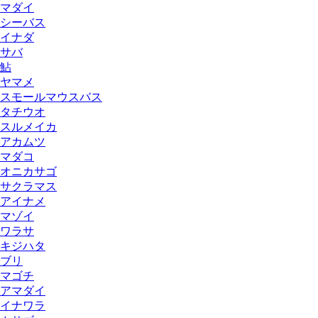
マダイ
シーバス
イナダ
サバ
鮎
ヤマメ
スモールマウスバス
タチウオ
スルメイカ
アカムツ
マダコ
オニカサゴ
サクラマス
アイナメ
マゾイ
ワラサ
キジハタ
ブリ
マゴチ
アマダイ
イナワラ