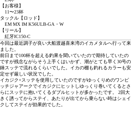
【お客様】
11〜23杯
タックル
【ロッド】
EM MX IM K56ULB-GA・W
【リール】
紅牙IC150-C
今回は最近調子が良い大船渡越喜来湾のイカメタルへ行って来
ました。
前日まで100杯を超える釣果を聞いていたので期待していたの
ですが残念ながらそう上手くはいかず、潮がとても早く30号の
錘スッテで流れるくらいでした。イカの棚も釣れるカラーも安
定せず厳しい状況でした。
イカジク+スッテを使用していたのですがゆっくりめのワンピ
ッチジャアークでイカジクにヒットしゆっくり巻いてくるとさ
らにスッテに抱いてくるダブルヒットが多かったです。 2回大
きく誘ってからステイ、あたりが出てから乗らない時はシェイ
クしてステイが効果的でした。