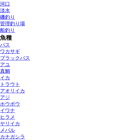
河口
淡水
磯釣り
管理釣り場
船釣り
魚種
バス
ワカサギ
ブラックバス
アユ
真鯛
イカ
トラウト
アオリイカ
アジ
ホウボウ
イワナ
ヒラメ
ヤリイカ
メバル
カナガシラ