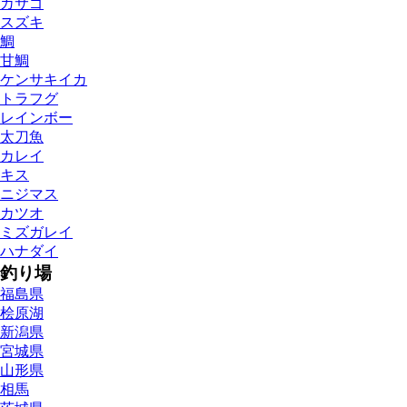
カサゴ
スズキ
鯛
甘鯛
ケンサキイカ
トラフグ
レインボー
太刀魚
カレイ
キス
ニジマス
カツオ
ミズガレイ
ハナダイ
釣り場
福島県
桧原湖
新潟県
宮城県
山形県
相馬