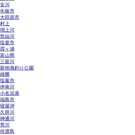
女川
矢板市
大田原市
村上
摺上川
気仙川
塩釜市
霞ヶ浦
富山県
三面川
新地海釣り公園
雄勝
塩竈市
伊南川
小名浜港
福島市
寝屋沖
久慈川
神通川
荒川
佐渡島