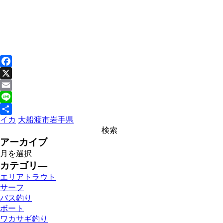
Facebook
X
Email
Line
イカ
大船渡市
岩手県
共
有
アーカイブ
カテゴリ―
エリアトラウト
サーフ
バス釣り
ボート
ワカサギ釣り