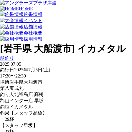
HOME
釣果情報
イベント
店舗情報
会社概要
採用情報
[岩手県 大船渡市] イカメタル
船釣り
2025.07.05
釣行日
2025年7月5日(土)
17:30〜22:30
場所
岩手県大船渡市
第八宝成丸
釣り人
北福島店 髙橋
郡山インター店 早坂
釣種
イカメタル
釣果
【スタッフ髙橋】
29杯
【スタッフ早坂】
23杯