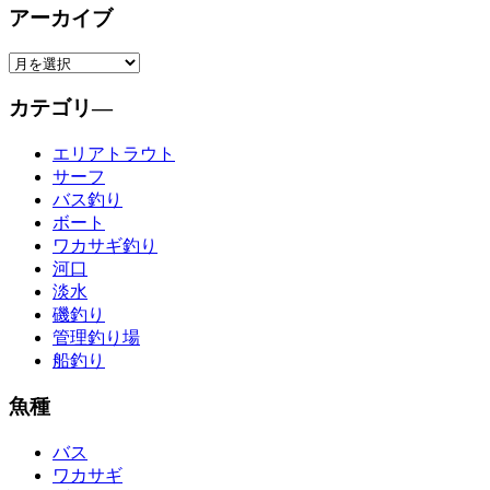
アーカイブ
カテゴリ―
エリアトラウト
サーフ
バス釣り
ボート
ワカサギ釣り
河口
淡水
磯釣り
管理釣り場
船釣り
魚種
バス
ワカサギ