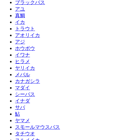
ブラックバス
アユ
真鯛
イカ
トラウト
アオリイカ
アジ
ホウボウ
イワナ
ヒラメ
ヤリイカ
メバル
カナガシラ
マダイ
シーバス
イナダ
サバ
鮎
ヤマメ
スモールマウスバス
タチウオ