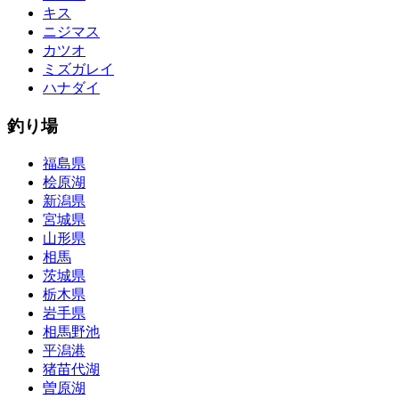
キス
ニジマス
カツオ
ミズガレイ
ハナダイ
釣り場
福島県
桧原湖
新潟県
宮城県
山形県
相馬
茨城県
栃木県
岩手県
相馬野池
平潟港
猪苗代湖
曽原湖