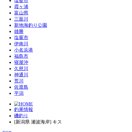
塩釜市
霞ヶ浦
富山県
三面川
新地海釣り公園
雄勝
塩竈市
伊南川
小名浜港
福島市
寝屋沖
久慈川
神通川
荒川
佐渡島
平潟
釣果情報
磯釣り
[新潟県 瀬波海岸] キス