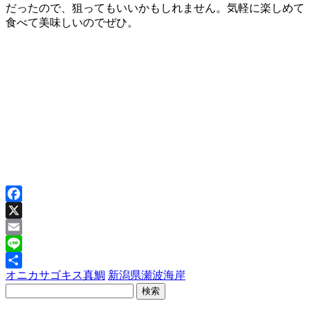
だったので、狙ってもいいかもしれません。気軽に楽しめて
食べて美味しいのでぜひ。
Facebook
X
Email
Line
オニカサゴ
キス
真鯛
新潟県
瀬波海岸
共
有