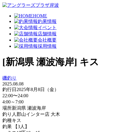
HOME
釣果情報
イベント
店舗情報
会社概要
採用情報
[新潟県 瀬波海岸] キス
磯釣り
2025.08.08
釣行日
2025年8月8日（金）
22:00〜24:00
4:00～7:00
場所
新潟県 瀬波海岸
釣り人
郡山インター店 大木
釣種
キス
釣果
【3人】