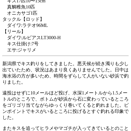
キス17匹10〜15cm
真鯛稚魚10匹
オニカサゴ1匹
タックル
【ロッド】
ダイワ:ラテオ96ML
【リール】
ダイワ:ルビアスLT3000-H
キス仕掛け:7号
エサ:ジャリメ
新潟県でキス釣りをしてきました。悪天候が続き濁りも少し
出ていたため、状況はあまり良くありませんでした。日中は
海水浴の方が多いため、時間をずらして人がいない砂浜で釣
りました。
遠投はせずに10メールほど投げ、水深1メートルから1.5メー
トルのところで、ボトムが砂浜から石に変わっているところ
をゴリゴリ当てながらゆっくり巻いてくると釣れました。ピ
ンポイントでキスがいるところに投げるとすぐ釣れる印象で
した。
またキスを追ってヒラメやマゴチが入ってきているとのこと