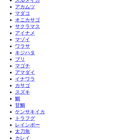
スルメイカ
アカムツ
マダコ
オニカサゴ
サクラマス
アイナメ
マゾイ
ワラサ
キジハタ
ブリ
マゴチ
アマダイ
イナワラ
カサゴ
スズキ
鯛
甘鯛
ケンサキイカ
トラフグ
レインボー
太刀魚
カレイ