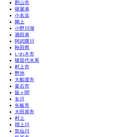
郡山市
寝屋港
小名浜
閖上
小野川湖
酒田港
阿武隈川
秋田県
いわき市
猪苗代水系
村上市
野池
大船渡市
釜石市
鼠ヶ関
女川
矢板市
大田原市
村上
摺上川
気仙川