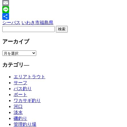
X
Email
Line
シーバス
いわき市
福島県
共
有
アーカイブ
カテゴリ―
エリアトラウト
サーフ
バス釣り
ボート
ワカサギ釣り
河口
淡水
磯釣り
管理釣り場