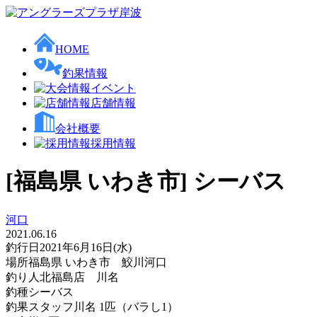
HOME
釣果情報
イベント
店舗情報
会社概要
採用情報
[福島県 いわき市] シーバス
河口
2021.06.16
釣行日
2021年6月16日(水)
場所
福島県 いわき市 鮫川河口
釣り人
北福島店 川名
釣種
シーバス
釣果
スタッフ川名 1匹（バラし1）