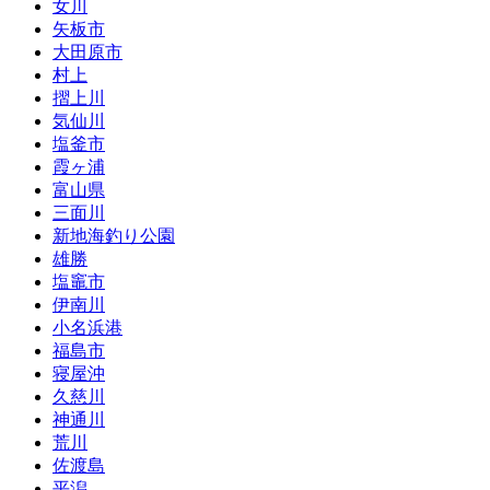
女川
矢板市
大田原市
村上
摺上川
気仙川
塩釜市
霞ヶ浦
富山県
三面川
新地海釣り公園
雄勝
塩竈市
伊南川
小名浜港
福島市
寝屋沖
久慈川
神通川
荒川
佐渡島
平潟