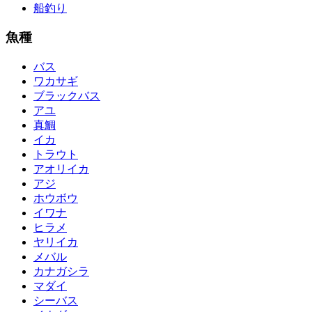
船釣り
魚種
バス
ワカサギ
ブラックバス
アユ
真鯛
イカ
トラウト
アオリイカ
アジ
ホウボウ
イワナ
ヒラメ
ヤリイカ
メバル
カナガシラ
マダイ
シーバス