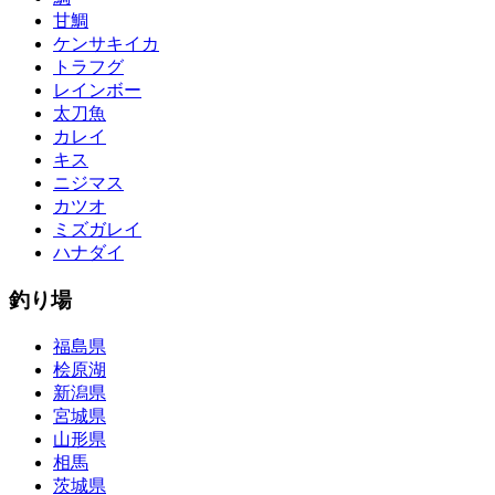
甘鯛
ケンサキイカ
トラフグ
レインボー
太刀魚
カレイ
キス
ニジマス
カツオ
ミズガレイ
ハナダイ
釣り場
福島県
桧原湖
新潟県
宮城県
山形県
相馬
茨城県