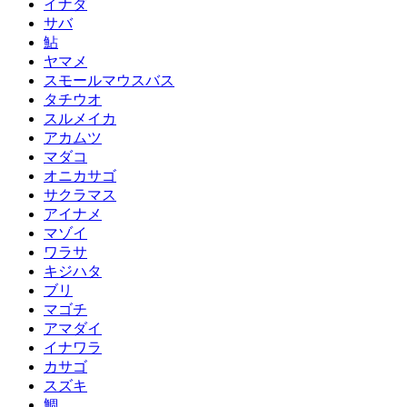
イナダ
サバ
鮎
ヤマメ
スモールマウスバス
タチウオ
スルメイカ
アカムツ
マダコ
オニカサゴ
サクラマス
アイナメ
マゾイ
ワラサ
キジハタ
ブリ
マゴチ
アマダイ
イナワラ
カサゴ
スズキ
鯛