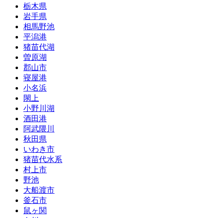
栃木県
岩手県
相馬野池
平潟港
猪苗代湖
曽原湖
郡山市
寝屋港
小名浜
閖上
小野川湖
酒田港
阿武隈川
秋田県
いわき市
猪苗代水系
村上市
野池
大船渡市
釜石市
鼠ヶ関