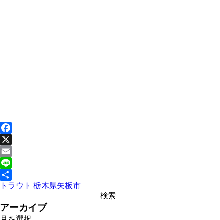
Facebook
X
Email
Line
トラウト
栃木県
矢板市
共
有
アーカイブ