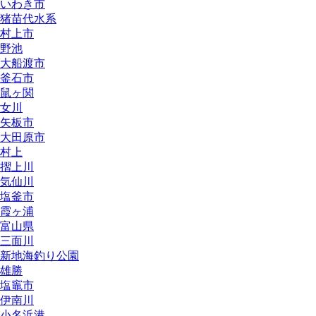
いわき市
猪苗代水系
村上市
野池
大船渡市
釜石市
鼠ヶ関
女川
矢板市
大田原市
村上
摺上川
気仙川
塩釜市
霞ヶ浦
富山県
三面川
新地海釣り公園
雄勝
塩竈市
伊南川
小名浜港