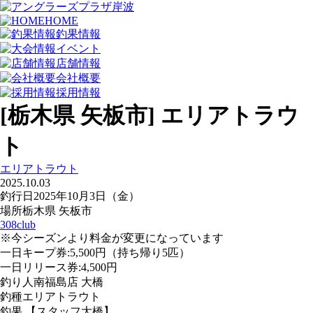
HOME
釣果情報
イベント
店舗情報
会社概要
採用情報
[栃木県 矢板市] エリアトラウ
ト
エリアトラウト
2025.10.03
釣行日
2025年10月3日（金）
場所
栃木県 矢板市
308club
※今シーズンより料金が変更になっています
一日キープ券:5,500円（持ち帰り5匹）
一日リリース券:4,500円
釣り人
南福島店 大橋
釣種
エリアトラウト
釣果
【スタッフ大橋】