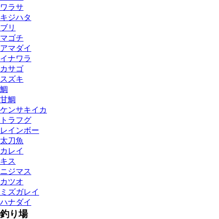
ワラサ
キジハタ
ブリ
マゴチ
アマダイ
イナワラ
カサゴ
スズキ
鯛
甘鯛
ケンサキイカ
トラフグ
レインボー
太刀魚
カレイ
キス
ニジマス
カツオ
ミズガレイ
ハナダイ
釣り場