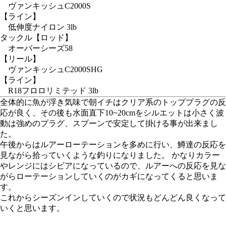
ヴァンキッシュC2000S
【ライン】
低伸度ナイロン 3lb
タックル
【ロッド】
オーバーシーズ58
【リール】
ヴァンキッシュC2000SHG
【ライン】
R18フロロリミテッド 3lb
全体的に魚が浮き気味で朝イチはクリア系のトッププラグの反
応が良く、その後も水面直下10~20cmをシルエットは小さく波
動は強めのプラグ、スプーンで安定して掛ける事が出来まし
た。
午後からはルアーローテーションを多めに行い、鱒達の反応を
見ながら拾っていくような釣りになりました。 かなりカラー
やレンジにはシビアになっているので、ルアーへの反応を見な
がらローテーションしていくのがカギになってくると思いま
す。
これからシーズンインしていくので状況もどんどん良くなって
いくと思います。