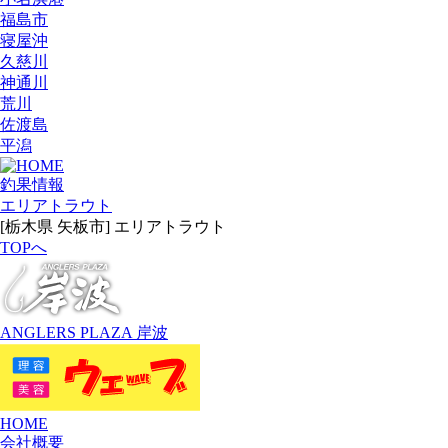
福島市
寝屋沖
久慈川
神通川
荒川
佐渡島
平潟
釣果情報
エリアトラウト
[栃木県 矢板市] エリアトラウト
TOPへ
ANGLERS PLAZA 岸波
HOME
会社概要