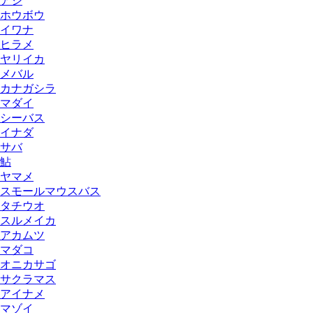
アジ
ホウボウ
イワナ
ヒラメ
ヤリイカ
メバル
カナガシラ
マダイ
シーバス
イナダ
サバ
鮎
ヤマメ
スモールマウスバス
タチウオ
スルメイカ
アカムツ
マダコ
オニカサゴ
サクラマス
アイナメ
マゾイ