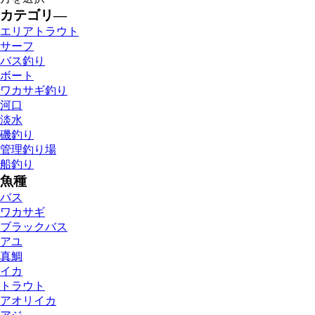
カテゴリ―
エリアトラウト
サーフ
バス釣り
ボート
ワカサギ釣り
河口
淡水
磯釣り
管理釣り場
船釣り
魚種
バス
ワカサギ
ブラックバス
アユ
真鯛
イカ
トラウト
アオリイカ