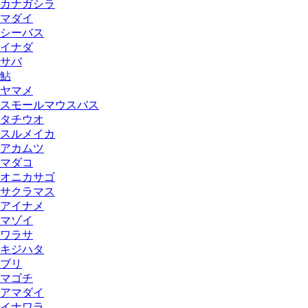
カナガシラ
マダイ
シーバス
イナダ
サバ
鮎
ヤマメ
スモールマウスバス
タチウオ
スルメイカ
アカムツ
マダコ
オニカサゴ
サクラマス
アイナメ
マゾイ
ワラサ
キジハタ
ブリ
マゴチ
アマダイ
イナワラ