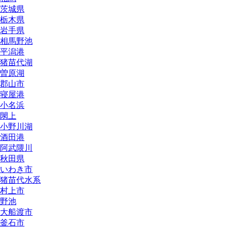
茨城県
栃木県
岩手県
相馬野池
平潟港
猪苗代湖
曽原湖
郡山市
寝屋港
小名浜
閖上
小野川湖
酒田港
阿武隈川
秋田県
いわき市
猪苗代水系
村上市
野池
大船渡市
釜石市