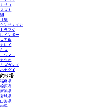
カサゴ
スズキ
鯛
甘鯛
ケンサキイカ
トラフグ
レインボー
太刀魚
カレイ
キス
ニジマス
カツオ
ミズガレイ
ハナダイ
釣り場
福島県
桧原湖
新潟県
宮城県
山形県
相馬