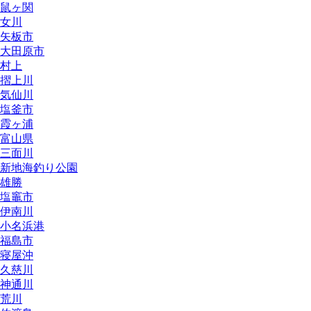
鼠ヶ関
女川
矢板市
大田原市
村上
摺上川
気仙川
塩釜市
霞ヶ浦
富山県
三面川
新地海釣り公園
雄勝
塩竈市
伊南川
小名浜港
福島市
寝屋沖
久慈川
神通川
荒川