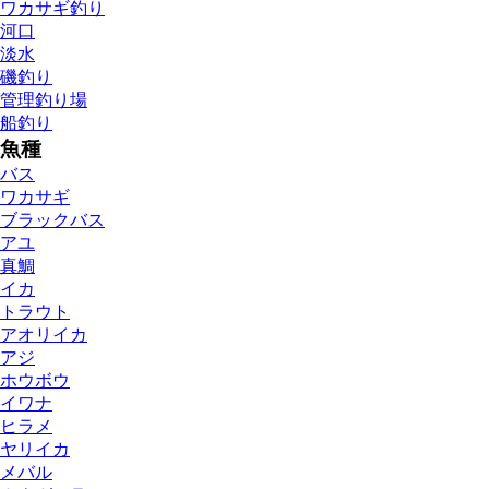
ワカサギ釣り
河口
淡水
磯釣り
管理釣り場
船釣り
魚種
バス
ワカサギ
ブラックバス
アユ
真鯛
イカ
トラウト
アオリイカ
アジ
ホウボウ
イワナ
ヒラメ
ヤリイカ
メバル