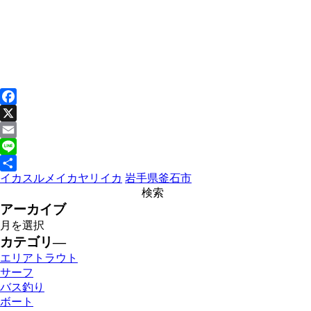
Facebook
X
Email
Line
イカ
スルメイカ
ヤリイカ
岩手県
釜石市
共
有
アーカイブ
カテゴリ―
エリアトラウト
サーフ
バス釣り
ボート