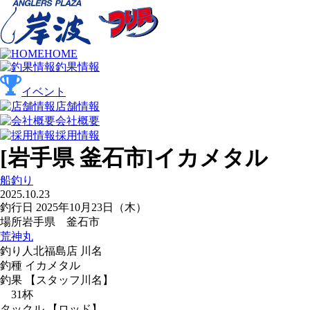
HOME
釣果情報
イベント
店舗情報
会社概要
採用情報
[岩手県 釜石市]イカメタル
船釣り
2025.10.23
釣行日
2025年10月23日（木）
場所
岩手県 釜石市
荒神丸
釣り人
北福島店 川名
釣種
イカメタル
釣果
【スタッフ川名】
31杯
タックル
【ロッド】