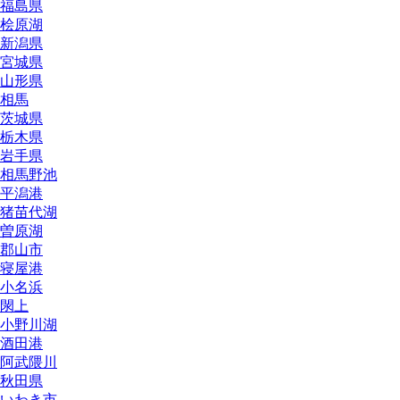
福島県
桧原湖
新潟県
宮城県
山形県
相馬
茨城県
栃木県
岩手県
相馬野池
平潟港
猪苗代湖
曽原湖
郡山市
寝屋港
小名浜
閖上
小野川湖
酒田港
阿武隈川
秋田県
いわき市