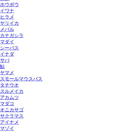
ホウボウ
イワナ
ヒラメ
ヤリイカ
メバル
カナガシラ
マダイ
シーバス
イナダ
サバ
鮎
ヤマメ
スモールマウスバス
タチウオ
スルメイカ
アカムツ
マダコ
オニカサゴ
サクラマス
アイナメ
マゾイ