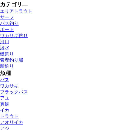
カテゴリ―
エリアトラウト
サーフ
バス釣り
ボート
ワカサギ釣り
河口
淡水
磯釣り
管理釣り場
船釣り
魚種
バス
ワカサギ
ブラックバス
アユ
真鯛
イカ
トラウト
アオリイカ
アジ