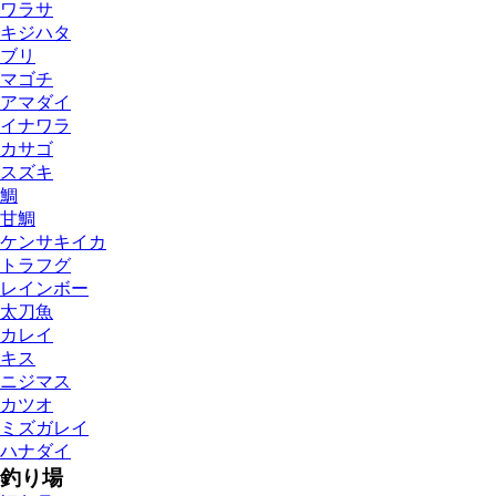
ワラサ
キジハタ
ブリ
マゴチ
アマダイ
イナワラ
カサゴ
スズキ
鯛
甘鯛
ケンサキイカ
トラフグ
レインボー
太刀魚
カレイ
キス
ニジマス
カツオ
ミズガレイ
ハナダイ
釣り場