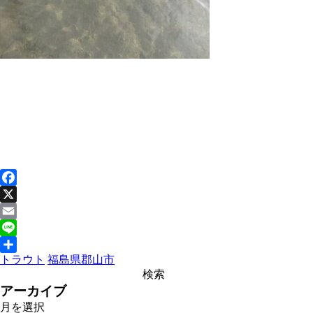
Facebook
X
Email
Line
トラウト
福島県
郡山市
共
有
アーカイブ