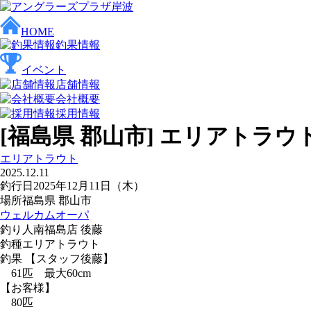
HOME
釣果情報
イベント
店舗情報
会社概要
採用情報
[福島県 郡山市] エリアトラウ
エリアトラウト
2025.12.11
釣行日
2025年12月11日（木）
場所
福島県 郡山市
ウェルカムオーパ
釣り人
南福島店 後藤
釣種
エリアトラウト
釣果
【スタッフ後藤】
61匹 最大60cm
【お客様】
80匹