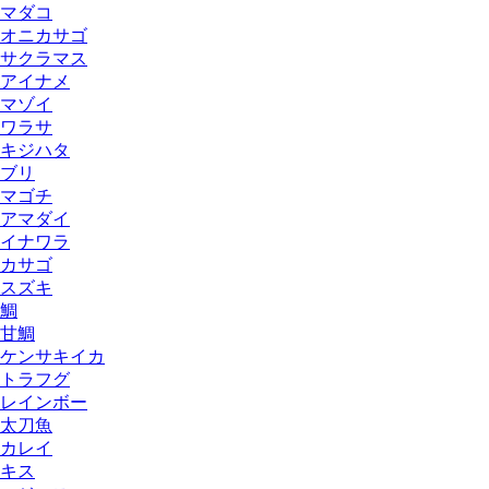
マダコ
オニカサゴ
サクラマス
アイナメ
マゾイ
ワラサ
キジハタ
ブリ
マゴチ
アマダイ
イナワラ
カサゴ
スズキ
鯛
甘鯛
ケンサキイカ
トラフグ
レインボー
太刀魚
カレイ
キス