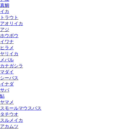
真鯛
イカ
トラウト
アオリイカ
アジ
ホウボウ
イワナ
ヒラメ
ヤリイカ
メバル
カナガシラ
マダイ
シーバス
イナダ
サバ
鮎
ヤマメ
スモールマウスバス
タチウオ
スルメイカ
アカムツ