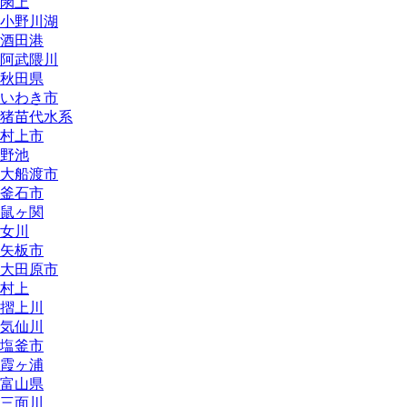
閖上
小野川湖
酒田港
阿武隈川
秋田県
いわき市
猪苗代水系
村上市
野池
大船渡市
釜石市
鼠ヶ関
女川
矢板市
大田原市
村上
摺上川
気仙川
塩釜市
霞ヶ浦
富山県
三面川