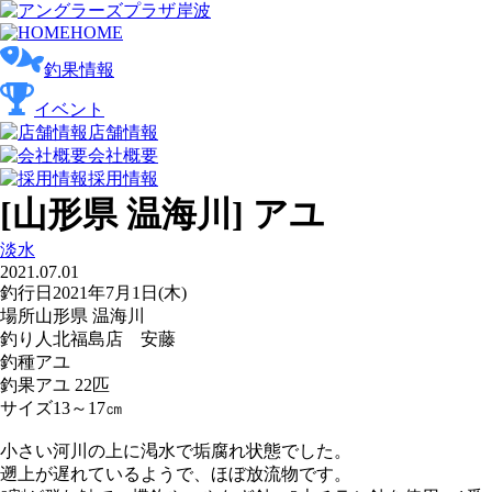
HOME
釣果情報
イベント
店舗情報
会社概要
採用情報
[山形県 温海川] アユ
淡水
2021.07.01
釣行日
2021年7月1日(木)
場所
山形県 温海川
釣り人
北福島店 安藤
釣種
アユ
釣果
アユ 22匹
サイズ
13～17㎝
小さい河川の上に渇水で垢腐れ状態でした。
遡上が遅れているようで、ほぼ放流物です。