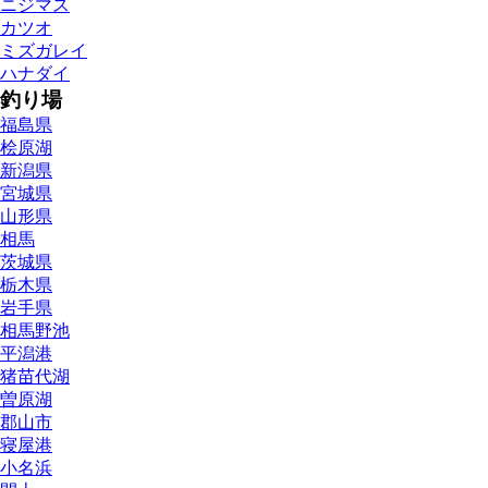
ニジマス
カツオ
ミズガレイ
ハナダイ
釣り場
福島県
桧原湖
新潟県
宮城県
山形県
相馬
茨城県
栃木県
岩手県
相馬野池
平潟港
猪苗代湖
曽原湖
郡山市
寝屋港
小名浜