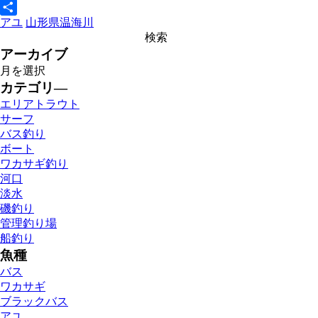
Line
アユ
山形県
温海川
共
有
アーカイブ
カテゴリ―
エリアトラウト
サーフ
バス釣り
ボート
ワカサギ釣り
河口
淡水
磯釣り
管理釣り場
船釣り
魚種
バス
ワカサギ
ブラックバス
アユ