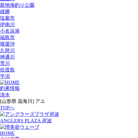
新地海釣り公園
雄勝
塩竈市
伊南川
小名浜港
福島市
寝屋沖
久慈川
神通川
荒川
佐渡島
平潟
釣果情報
淡水
[山形県 温海川] アユ
TOPへ
ANGLERS PLAZA 岸波
HOME