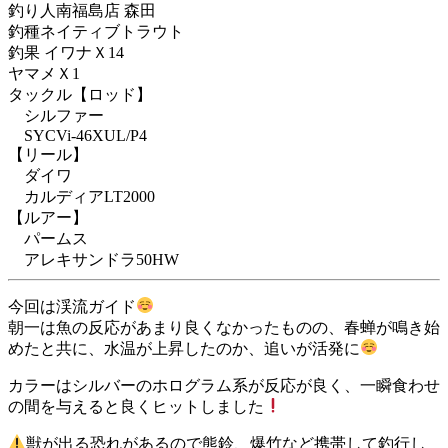
釣り人
南福島店 森田
釣種
ネイティブトラウト
釣果
イワナＸ14
ヤマメＸ1
タックル
【ロッド】
シルファー
SYCVi-46XUL/P4
【リール】
ダイワ
カルディアLT2000
【ルアー】
パームス
アレキサンドラ50HW
今回は渓流ガイド
朝一は魚の反応があまり良くなかったものの、春蝉が鳴き始
めたと共に、水温が上昇したのか、追いが活発に
カラーはシルバーのホログラム系が反応が良く、一瞬食わせ
の間を与えると良くヒットしました
獣が出る恐れがあるので熊鈴、爆竹など携帯して釣行し