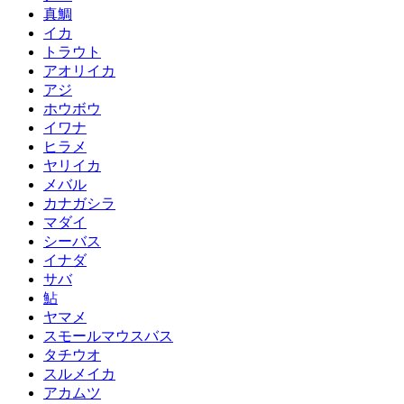
真鯛
イカ
トラウト
アオリイカ
アジ
ホウボウ
イワナ
ヒラメ
ヤリイカ
メバル
カナガシラ
マダイ
シーバス
イナダ
サバ
鮎
ヤマメ
スモールマウスバス
タチウオ
スルメイカ
アカムツ