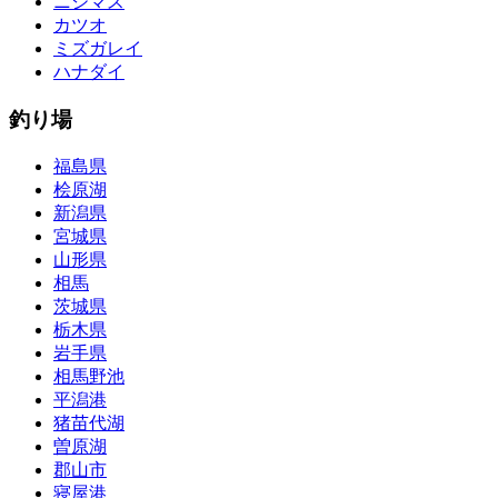
ニジマス
カツオ
ミズガレイ
ハナダイ
釣り場
福島県
桧原湖
新潟県
宮城県
山形県
相馬
茨城県
栃木県
岩手県
相馬野池
平潟港
猪苗代湖
曽原湖
郡山市
寝屋港