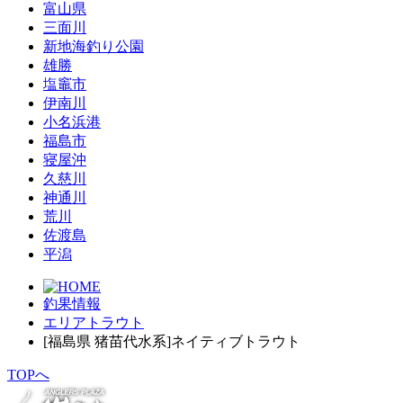
富山県
三面川
新地海釣り公園
雄勝
塩竈市
伊南川
小名浜港
福島市
寝屋沖
久慈川
神通川
荒川
佐渡島
平潟
釣果情報
エリアトラウト
[福島県 猪苗代水系]ネイティブトラウト
TOPへ