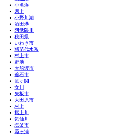
小名浜
閖上
小野川湖
酒田港
阿武隈川
秋田県
いわき市
猪苗代水系
村上市
野池
大船渡市
釜石市
鼠ヶ関
女川
矢板市
大田原市
村上
摺上川
気仙川
塩釜市
霞ヶ浦