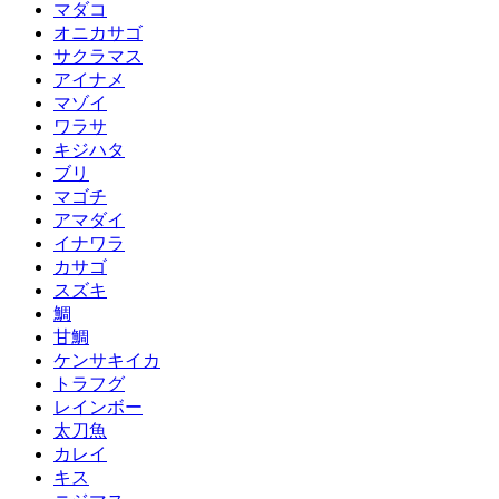
マダコ
オニカサゴ
サクラマス
アイナメ
マゾイ
ワラサ
キジハタ
ブリ
マゴチ
アマダイ
イナワラ
カサゴ
スズキ
鯛
甘鯛
ケンサキイカ
トラフグ
レインボー
太刀魚
カレイ
キス