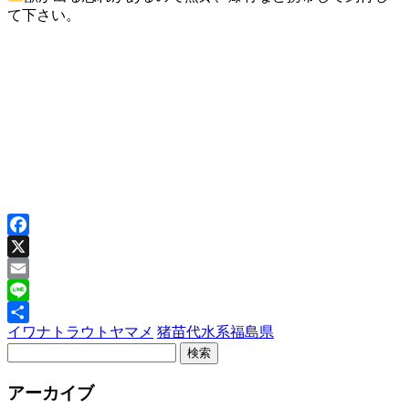
て下さい。
Facebook
X
Email
Line
イワナ
トラウト
ヤマメ
猪苗代水系
福島県
共
有
アーカイブ