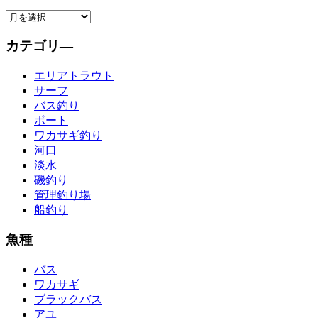
カテゴリ―
エリアトラウト
サーフ
バス釣り
ボート
ワカサギ釣り
河口
淡水
磯釣り
管理釣り場
船釣り
魚種
バス
ワカサギ
ブラックバス
アユ