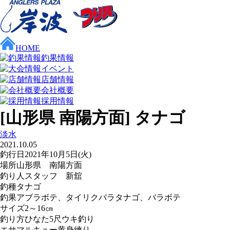
HOME
釣果情報
イベント
店舗情報
会社概要
採用情報
[山形県 南陽方面] タナゴ
淡水
2021.10.05
釣行日
2021年10月5日(火)
場所
山形県 南陽方面
釣り人
スタッフ 新舘
釣種
タナゴ
釣果
アブラボテ、タイリクバラタナゴ、バラボテ
サイズ
2～16㎝
釣り方
ひなた5尺ウキ釣り
エサ
マルキュー黄身練り