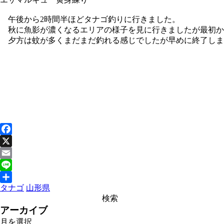
午後から2時間半ほどタナゴ釣りに行きました。
秋に魚影が濃くなるエリアの様子を見に行きましたが最初か
夕方は蚊が多くまだまだ釣れる感じでしたが早めに終了しま
Facebook
X
Email
Line
タナゴ
山形県
共
有
アーカイブ