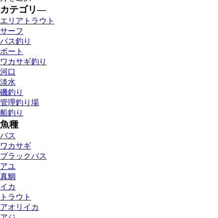
カテゴリ―
エリアトラウト
サーフ
バス釣り
ボート
ワカサギ釣り
河口
淡水
磯釣り
管理釣り場
船釣り
魚種
バス
ワカサギ
ブラックバス
アユ
真鯛
イカ
トラウト
アオリイカ
アジ