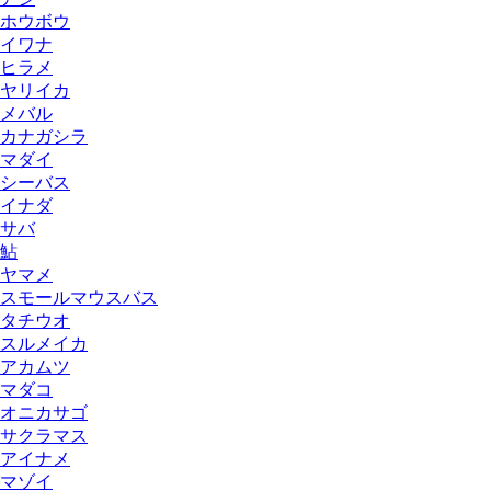
ホウボウ
イワナ
ヒラメ
ヤリイカ
メバル
カナガシラ
マダイ
シーバス
イナダ
サバ
鮎
ヤマメ
スモールマウスバス
タチウオ
スルメイカ
アカムツ
マダコ
オニカサゴ
サクラマス
アイナメ
マゾイ