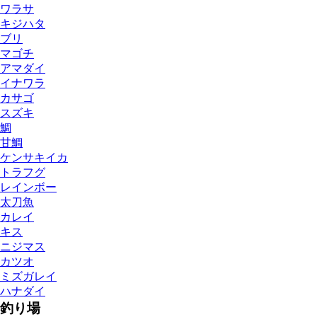
ワラサ
キジハタ
ブリ
マゴチ
アマダイ
イナワラ
カサゴ
スズキ
鯛
甘鯛
ケンサキイカ
トラフグ
レインボー
太刀魚
カレイ
キス
ニジマス
カツオ
ミズガレイ
ハナダイ
釣り場