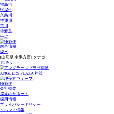
福島市
寝屋沖
久慈川
神通川
荒川
佐渡島
平潟
釣果情報
淡水
[山形県 南陽方面] タナゴ
TOPへ
ANGLERS PLAZA 岸波
HOME
会社概要
岸波のサポート
採用情報
プライバシーポリシー
イベント情報