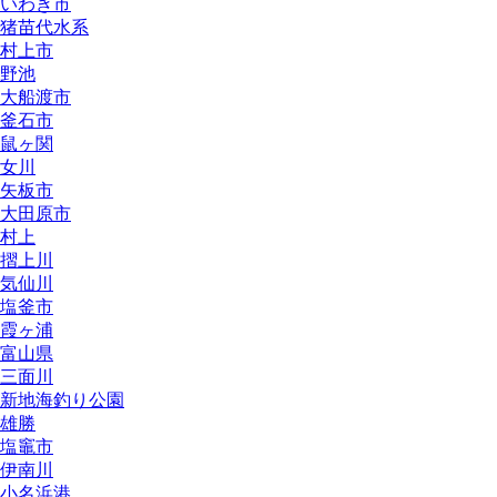
いわき市
猪苗代水系
村上市
野池
大船渡市
釜石市
鼠ヶ関
女川
矢板市
大田原市
村上
摺上川
気仙川
塩釜市
霞ヶ浦
富山県
三面川
新地海釣り公園
雄勝
塩竈市
伊南川
小名浜港