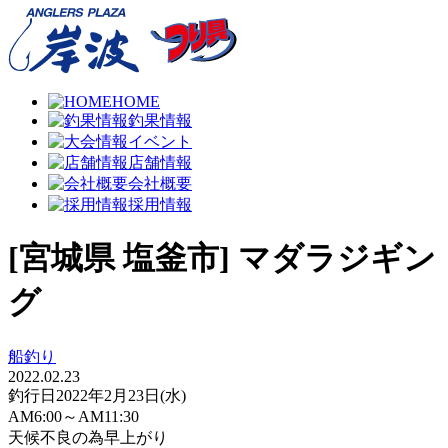
HOME
釣果情報
イベント
店舗情報
会社概要
採用情報
[宮城県 塩釜市] マダラジギン
グ
船釣り
2022.02.23
釣行日
2022年2月23日(水)
AM6:00～AM11:30
天候不良の為早上がり