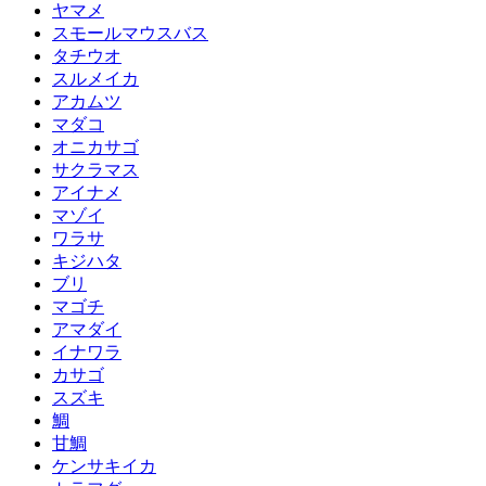
ヤマメ
スモールマウスバス
タチウオ
スルメイカ
アカムツ
マダコ
オニカサゴ
サクラマス
アイナメ
マゾイ
ワラサ
キジハタ
ブリ
マゴチ
アマダイ
イナワラ
カサゴ
スズキ
鯛
甘鯛
ケンサキイカ