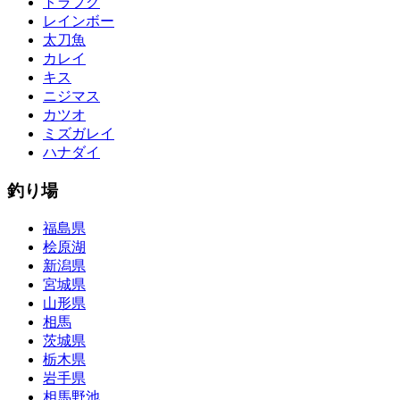
トラフグ
レインボー
太刀魚
カレイ
キス
ニジマス
カツオ
ミズガレイ
ハナダイ
釣り場
福島県
桧原湖
新潟県
宮城県
山形県
相馬
茨城県
栃木県
岩手県
相馬野池