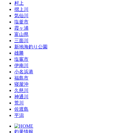
村上
摺上川
気仙川
塩釜市
霞ヶ浦
富山県
三面川
新地海釣り公園
雄勝
塩竈市
伊南川
小名浜港
福島市
寝屋沖
久慈川
神通川
荒川
佐渡島
平潟
釣果情報