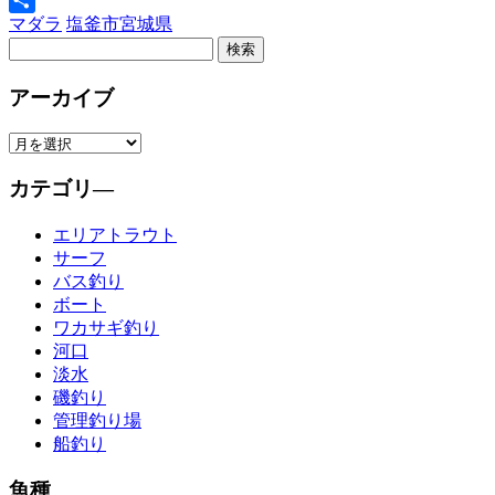
マダラ
塩釜市
宮城県
共
有
アーカイブ
カテゴリ―
エリアトラウト
サーフ
バス釣り
ボート
ワカサギ釣り
河口
淡水
磯釣り
管理釣り場
船釣り
魚種