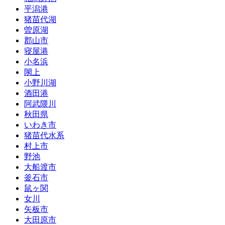
平潟港
猪苗代湖
曽原湖
郡山市
寝屋港
小名浜
閖上
小野川湖
酒田港
阿武隈川
秋田県
いわき市
猪苗代水系
村上市
野池
大船渡市
釜石市
鼠ヶ関
女川
矢板市
大田原市