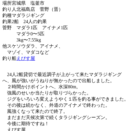
場所
宮城県 塩釜市
釣り人
北福島店 菅野（晋）
釣種
マダラジギング
釣果
2船 24人の釣果
菅野 マダラ1匹 アイナメ1匹
マダラ0〜5匹
3kg〜7.55kg
他スケソウダラ、アイナメ、
マゾイ、マダコなど
釣り船
えびす屋
24人2船貸切で最近調子が上がって来たマダラジギング
へ、風が強いがうねりが無かったので出船しました。
２時間かけポイントへ、水深80m。
強風のせいか当たりが取りづらかった。
ジグをいろいろ変えようやく１匹を釣る事ができました。
その後は続かなく、外道のアイナメで終わった。
風強くなって来たので終了。
まだまだ天候次第で続くタラジギングシーズン。
今後に期待ですね！
えびす屋