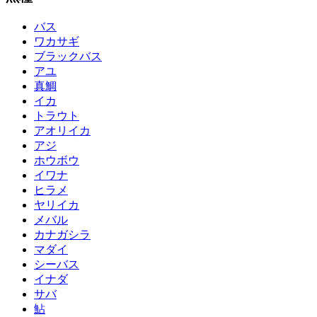
バス
ワカサギ
ブラックバス
アユ
真鯛
イカ
トラウト
アオリイカ
アジ
ホウボウ
イワナ
ヒラメ
ヤリイカ
メバル
カナガシラ
マダイ
シーバス
イナダ
サバ
鮎