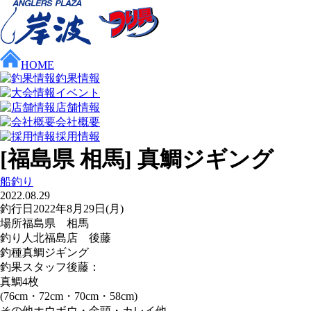
HOME
釣果情報
イベント
店舗情報
会社概要
採用情報
[福島県 相馬] 真鯛ジギング
船釣り
2022.08.29
釣行日
2022年8月29日(月)
場所
福島県 相馬
釣り人
北福島店 後藤
釣種
真鯛ジギング
釣果
スタッフ後藤：
真鯛4枚
(76cm・72cm・70cm・58cm)
その他ホウボウ・金頭・カレイ他