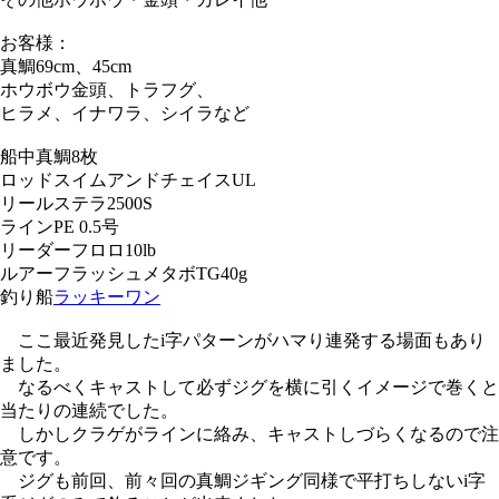
お客様：
真鯛69cm、45cm
ホウボウ金頭、トラフグ、
ヒラメ、イナワラ、シイラなど
船中真鯛8枚
ロッド
スイムアンドチェイスUL
リール
ステラ2500S
ライン
PE 0.5号
リーダー
フロロ10lb
ルアー
フラッシュメタボTG40g
釣り船
ラッキーワン
ここ最近発見したi字パターンがハマり連発する場面もあり
ました。
なるべくキャストして必ずジグを横に引くイメージで巻くと
当たりの連続でした。
しかしクラゲがラインに絡み、キャストしづらくなるので注
意です。
ジグも前回、前々回の真鯛ジギング同様で平打ちしないi字