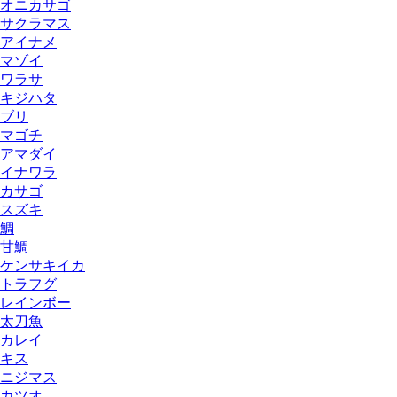
オニカサゴ
サクラマス
アイナメ
マゾイ
ワラサ
キジハタ
ブリ
マゴチ
アマダイ
イナワラ
カサゴ
スズキ
鯛
甘鯛
ケンサキイカ
トラフグ
レインボー
太刀魚
カレイ
キス
ニジマス
カツオ