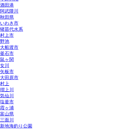
酒田港
阿武隈川
秋田県
いわき市
猪苗代水系
村上市
野池
大船渡市
釜石市
鼠ヶ関
女川
矢板市
大田原市
村上
摺上川
気仙川
塩釜市
霞ヶ浦
富山県
三面川
新地海釣り公園