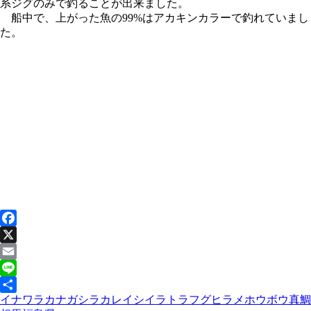
系ジグのみで釣ることが出来ました。
船中で、上がった魚の99%はアカキンカラーで釣れていまし
た。
Facebook
X
Email
Line
イナワラ
カナガシラ
カレイ
シイラ
トラフグ
ヒラメ
ホウボウ
真鯛
共