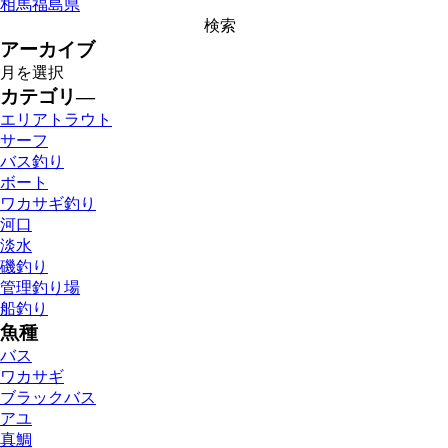
相馬
福島県
有
アーカイブ
カテゴリ―
エリアトラウト
サーフ
バス釣り
ボート
ワカサギ釣り
河口
淡水
磯釣り
管理釣り場
船釣り
魚種
バス
ワカサギ
ブラックバス
アユ
真鯛