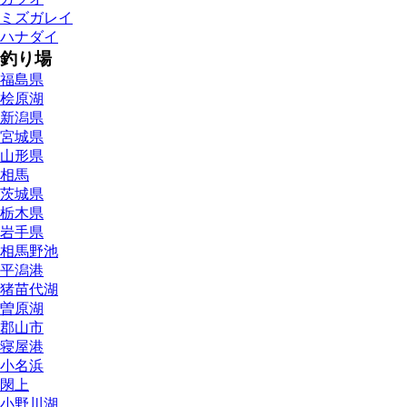
ミズガレイ
ハナダイ
釣り場
福島県
桧原湖
新潟県
宮城県
山形県
相馬
茨城県
栃木県
岩手県
相馬野池
平潟港
猪苗代湖
曽原湖
郡山市
寝屋港
小名浜
閖上
小野川湖