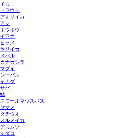
イカ
トラウト
アオリイカ
アジ
ホウボウ
イワナ
ヒラメ
ヤリイカ
メバル
カナガシラ
マダイ
シーバス
イナダ
サバ
鮎
スモールマウスバス
ヤマメ
タチウオ
スルメイカ
アカムツ
マダコ