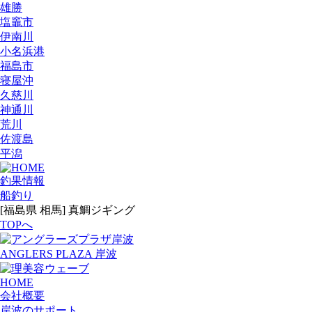
雄勝
塩竈市
伊南川
小名浜港
福島市
寝屋沖
久慈川
神通川
荒川
佐渡島
平潟
釣果情報
船釣り
[福島県 相馬] 真鯛ジギング
TOPへ
ANGLERS PLAZA 岸波
HOME
会社概要
岸波のサポート