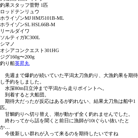
釣果
スタッフ菅野 1匹
ロッド
テンリュウ
ホライゾンMJ HMJ5101B-ML
ホライゾンSL HSL66B-M
リール
ダイワ
ソルティガIC300L
シマノ
オシアコンクエスト301HG
ジグ
160g〜200g
釣り船
英昇丸
先週まで爆釣が続いていた平潟太刀魚釣り、大漁釣果を期待
し予約をしました。
水深80m日立沖まで平潟から走りポイントへ。
到着すると大船団。
期待大だったが反応はあるが釣れない、結果太刀魚は船中1
匹。
甘鯛釣りへ切り替え、潮が動かず全く釣れませんでした。
終わってから話を聞くと前日に漁師が10tぐらい抜いたと
か…
今後新しい群れが入って来るのを期待したいですね