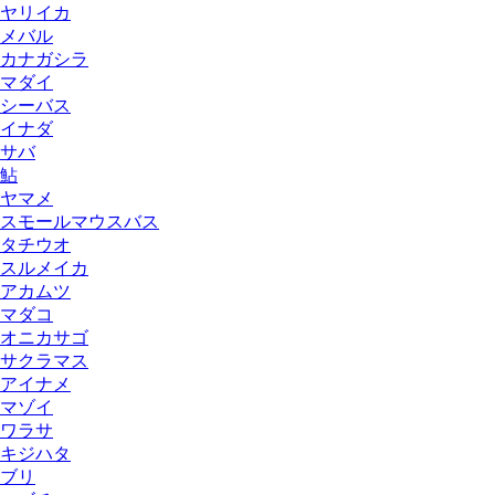
ヤリイカ
メバル
カナガシラ
マダイ
シーバス
イナダ
サバ
鮎
ヤマメ
スモールマウスバス
タチウオ
スルメイカ
アカムツ
マダコ
オニカサゴ
サクラマス
アイナメ
マゾイ
ワラサ
キジハタ
ブリ