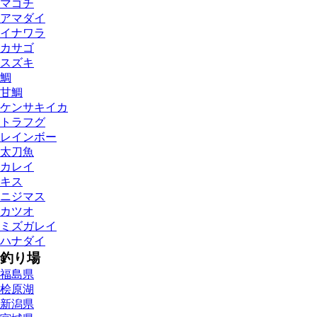
マゴチ
アマダイ
イナワラ
カサゴ
スズキ
鯛
甘鯛
ケンサキイカ
トラフグ
レインボー
太刀魚
カレイ
キス
ニジマス
カツオ
ミズガレイ
ハナダイ
釣り場
福島県
桧原湖
新潟県