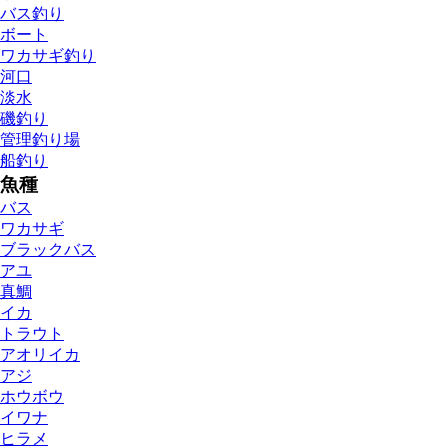
バス釣り
ボート
ワカサギ釣り
河口
淡水
磯釣り
管理釣り場
船釣り
魚種
バス
ワカサギ
ブラックバス
アユ
真鯛
イカ
トラウト
アオリイカ
アジ
ホウボウ
イワナ
ヒラメ