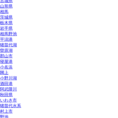
宮城県
山形県
相馬
茨城県
栃木県
岩手県
相馬野池
平潟港
猪苗代湖
曽原湖
郡山市
寝屋港
小名浜
閖上
小野川湖
酒田港
阿武隈川
秋田県
いわき市
猪苗代水系
村上市
野池