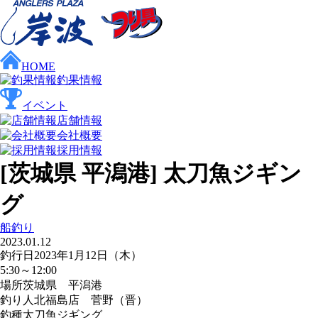
HOME
釣果情報
イベント
店舗情報
会社概要
採用情報
[茨城県 平潟港] 太刀魚ジギン
グ
船釣り
2023.01.12
釣行日
2023年1月12日（木）
5:30～12:00
場所
茨城県 平潟港
釣り人
北福島店 菅野（晋）
釣種
太刀魚ジギング