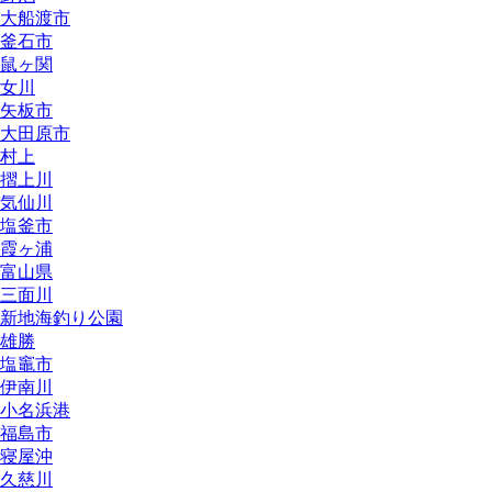
大船渡市
釜石市
鼠ヶ関
女川
矢板市
大田原市
村上
摺上川
気仙川
塩釜市
霞ヶ浦
富山県
三面川
新地海釣り公園
雄勝
塩竈市
伊南川
小名浜港
福島市
寝屋沖
久慈川