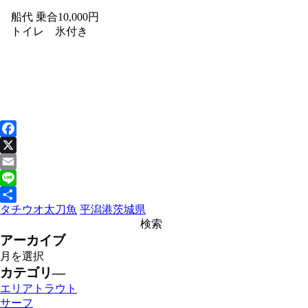
船代 乗合10,000円
トイレ 氷付き
Facebook
X
Email
Line
タチウオ
太刀魚
平潟港
茨城県
共
有
アーカイブ
カテゴリ―
エリアトラウト
サーフ