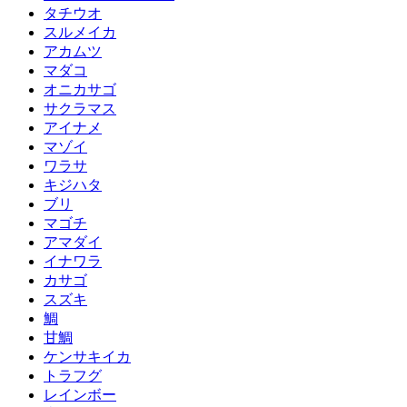
タチウオ
スルメイカ
アカムツ
マダコ
オニカサゴ
サクラマス
アイナメ
マゾイ
ワラサ
キジハタ
ブリ
マゴチ
アマダイ
イナワラ
カサゴ
スズキ
鯛
甘鯛
ケンサキイカ
トラフグ
レインボー