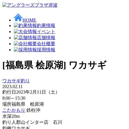
HOME
釣果情報
イベント
店舗情報
会社概要
採用情報
[福島県 桧原湖] ワカサギ
ワカサギ釣り
2023.02.11
釣行日
2023年2月11日（土）
8:00～15:30
場所
福島県 桧原湖
こたかもり
鉄柱沖
水深20m
釣り人
郡山インター店 石川
釣種
ワカサギ