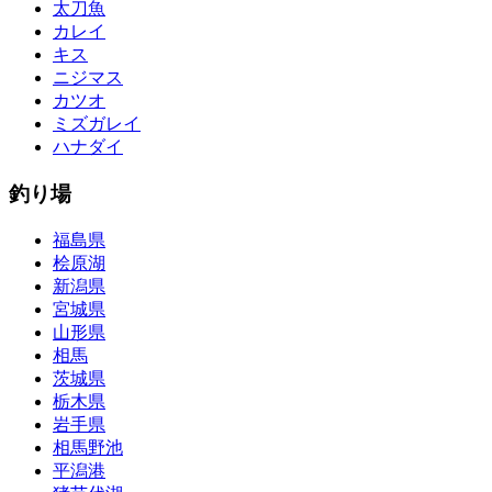
太刀魚
カレイ
キス
ニジマス
カツオ
ミズガレイ
ハナダイ
釣り場
福島県
桧原湖
新潟県
宮城県
山形県
相馬
茨城県
栃木県
岩手県
相馬野池
平潟港