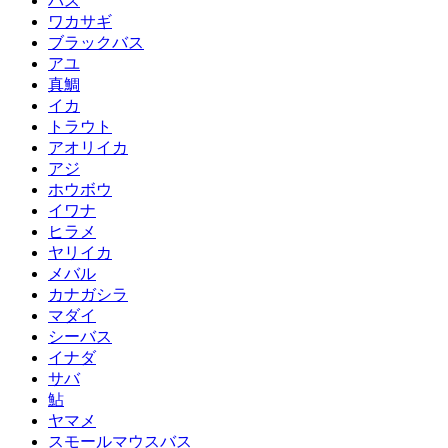
バス
ワカサギ
ブラックバス
アユ
真鯛
イカ
トラウト
アオリイカ
アジ
ホウボウ
イワナ
ヒラメ
ヤリイカ
メバル
カナガシラ
マダイ
シーバス
イナダ
サバ
鮎
ヤマメ
スモールマウスバス