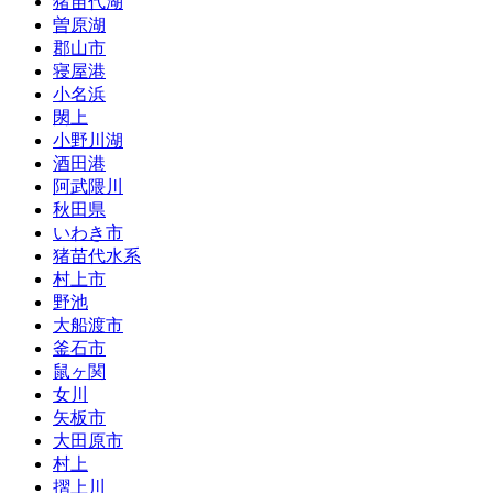
猪苗代湖
曽原湖
郡山市
寝屋港
小名浜
閖上
小野川湖
酒田港
阿武隈川
秋田県
いわき市
猪苗代水系
村上市
野池
大船渡市
釜石市
鼠ヶ関
女川
矢板市
大田原市
村上
摺上川