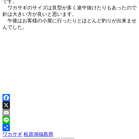
です。
ワカサギのサイズは良型が多く途中抜けたりもあったので
針は大きい方が良いと思います。
午後はお客様の小屋に行ったりとほとんど釣りが出来ませ
んでした。
Facebook
X
Email
Line
ワカサギ
桧原湖
福島県
共