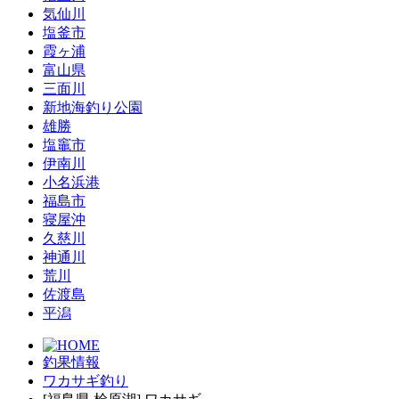
気仙川
塩釜市
霞ヶ浦
富山県
三面川
新地海釣り公園
雄勝
塩竈市
伊南川
小名浜港
福島市
寝屋沖
久慈川
神通川
荒川
佐渡島
平潟
釣果情報
ワカサギ釣り