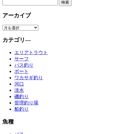
有
アーカイブ
カテゴリ―
エリアトラウト
サーフ
バス釣り
ボート
ワカサギ釣り
河口
淡水
磯釣り
管理釣り場
船釣り
魚種