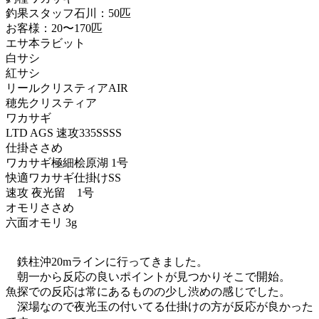
釣果
スタッフ石川：50匹
お客様：20〜170匹
エサ
本ラビット
白サシ
紅サシ
リール
クリスティアAIR
穂先
クリスティア
ワカサギ
LTD AGS 速攻335SSSS
仕掛
ささめ
ワカサギ極細桧原湖 1号
快適ワカサギ仕掛けSS
速攻 夜光留 1号
オモリ
ささめ
六面オモリ 3g
鉄柱沖20mラインに行ってきました。
朝一から反応の良いポイントが見つかりそこで開始。
魚探での反応は常にあるものの少し渋めの感じでした。
深場なので夜光玉の付いてる仕掛けの方が反応が良かった