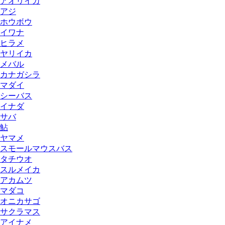
アオリイカ
アジ
ホウボウ
イワナ
ヒラメ
ヤリイカ
メバル
カナガシラ
マダイ
シーバス
イナダ
サバ
鮎
ヤマメ
スモールマウスバス
タチウオ
スルメイカ
アカムツ
マダコ
オニカサゴ
サクラマス
アイナメ