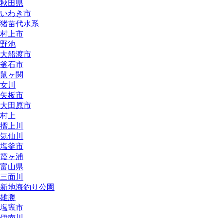
秋田県
いわき市
猪苗代水系
村上市
野池
大船渡市
釜石市
鼠ヶ関
女川
矢板市
大田原市
村上
摺上川
気仙川
塩釜市
霞ヶ浦
富山県
三面川
新地海釣り公園
雄勝
塩竈市
伊南川