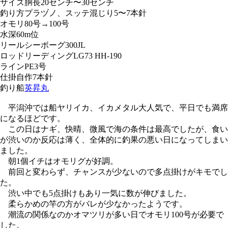
サイズ
胴長20センチ〜30センチ
釣り方
プラヅノ、スッテ混じり5〜7本針
オモリ80号→100号
水深60m位
リール
シーボーグ300JL
ロッド
リーディングLG73 HH-190
ライン
PE3号
仕掛
自作7本針
釣り船
英昇丸
平潟沖では船ヤリイカ、イカメタル大人気で、平日でも満席
になるほどです。
この日はナギ、快晴、微風で海の条件は最高でしたが、食い
が渋いのか反応は薄く、全体的に釣果の悪い日になってしまい
ました。
朝1個イチはオモリグが好調。
前回と変わらず、チャンスが少ないので多点掛けがキモでし
た。
渋い中でも5点掛けもあり一気に数が伸びました。
柔らかめの竿の方がバレが少なかったようです。
潮流の関係なのかオマツリが多い日でオモリ100号が必要で
した。