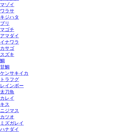
マゾイ
ワラサ
キジハタ
ブリ
マゴチ
アマダイ
イナワラ
カサゴ
スズキ
鯛
甘鯛
ケンサキイカ
トラフグ
レインボー
太刀魚
カレイ
キス
ニジマス
カツオ
ミズガレイ
ハナダイ