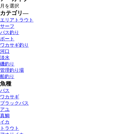
カテゴリ―
エリアトラウト
サーフ
バス釣り
ボート
ワカサギ釣り
河口
淡水
磯釣り
管理釣り場
船釣り
魚種
バス
ワカサギ
ブラックバス
アユ
真鯛
イカ
トラウト