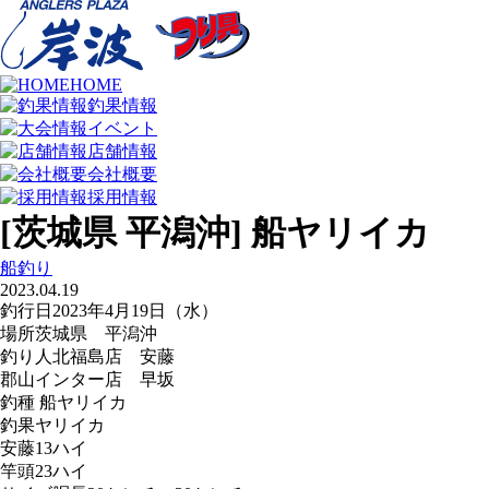
HOME
釣果情報
イベント
店舗情報
会社概要
採用情報
[茨城県 平潟沖] 船ヤリイカ
船釣り
2023.04.19
釣行日
2023年4月19日（水）
場所
茨城県 平潟沖
釣り人
北福島店 安藤
郡山インター店 早坂
釣種
船ヤリイカ
釣果
ヤリイカ
安藤13ハイ
竿頭23ハイ