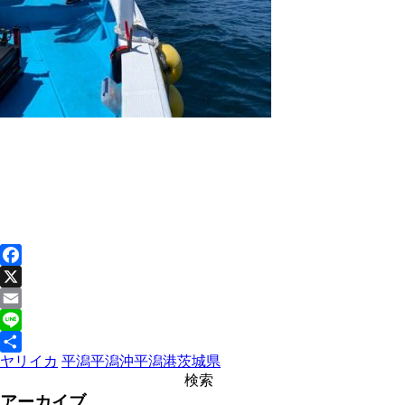
Facebook
X
Email
Line
ヤリイカ
平潟
平潟沖
平潟港
茨城県
共
有
アーカイブ