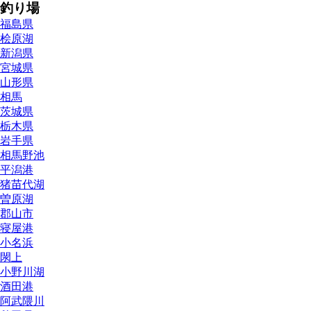
釣り場
福島県
桧原湖
新潟県
宮城県
山形県
相馬
茨城県
栃木県
岩手県
相馬野池
平潟港
猪苗代湖
曽原湖
郡山市
寝屋港
小名浜
閖上
小野川湖
酒田港
阿武隈川