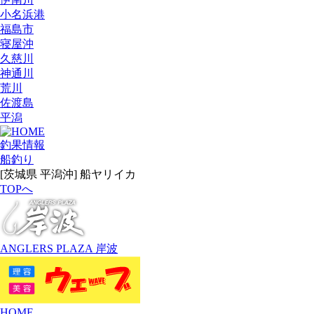
小名浜港
福島市
寝屋沖
久慈川
神通川
荒川
佐渡島
平潟
釣果情報
船釣り
[茨城県 平潟沖] 船ヤリイカ
TOPへ
ANGLERS PLAZA 岸波
HOME