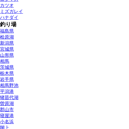
カツオ
ミズガレイ
ハナダイ
釣り場
福島県
桧原湖
新潟県
宮城県
山形県
相馬
茨城県
栃木県
岩手県
相馬野池
平潟港
猪苗代湖
曽原湖
郡山市
寝屋港
小名浜
閖上