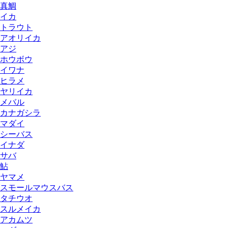
真鯛
イカ
トラウト
アオリイカ
アジ
ホウボウ
イワナ
ヒラメ
ヤリイカ
メバル
カナガシラ
マダイ
シーバス
イナダ
サバ
鮎
ヤマメ
スモールマウスバス
タチウオ
スルメイカ
アカムツ