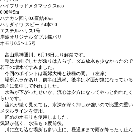
ハイブリッドメタマックスneo
0.08号5m
ハナカン回り0.6直結40㎝
ハリ
ダイワ スピード4本7.0
エステルハリス1号
岸波オリジナルダブル蝶バリ
オモリ
0.5〜1.5号
富山県神通川、6月16日より解禁です。
朝は大雨でしたが濁りは入らず、ダム放水も少なかったので
若干の増水ですみました。
今回のポイントは新婦大橋と鉄橋の間。（左岸）
場所ムラがあり、前半は浅瀬、後半は水面が鏡になっている
瀬片に集中して釣れました。
水温が下がったせいか、流心は夕方になってやっと釣れたく
らいです。
流れが緩く見えても、水深が深く押しが強いので比重の重い
メタルラインを使用。
軽めのオモリも使用しました。
気温が低く、水温も18度前後。
川に立ち込む場所も多い上に、昼過ぎまで雨が降ったり止ん