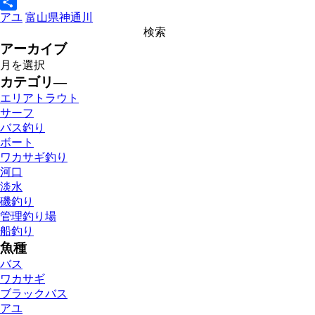
Line
アユ
富山県
神通川
共
有
アーカイブ
カテゴリ―
エリアトラウト
サーフ
バス釣り
ボート
ワカサギ釣り
河口
淡水
磯釣り
管理釣り場
船釣り
魚種
バス
ワカサギ
ブラックバス
アユ