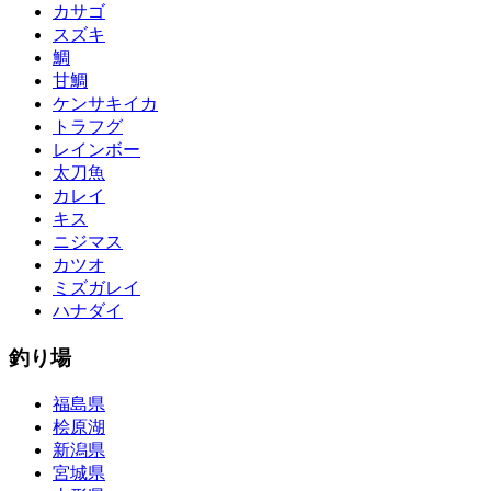
カサゴ
スズキ
鯛
甘鯛
ケンサキイカ
トラフグ
レインボー
太刀魚
カレイ
キス
ニジマス
カツオ
ミズガレイ
ハナダイ
釣り場
福島県
桧原湖
新潟県
宮城県