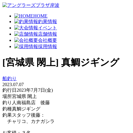
HOME
釣果情報
イベント
店舗情報
会社概要
採用情報
[宮城県 閖上] 真鯛ジギング
船釣り
2023.07.07
釣行日
2023年7月7日(金)
場所
宮城県 閖上
釣り人
南福島店 後藤
釣種
真鯛ジギング
釣果
スタッフ後藤：
チャリコ、カナガシラ
お客様：３名