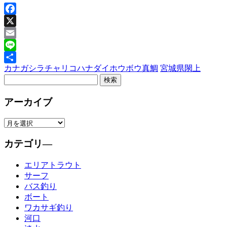
Facebook
X
Email
Line
カナガシラ
チャリコ
ハナダイ
ホウボウ
真鯛
宮城県
閖上
共
有
アーカイブ
カテゴリ―
エリアトラウト
サーフ
バス釣り
ボート
ワカサギ釣り
河口