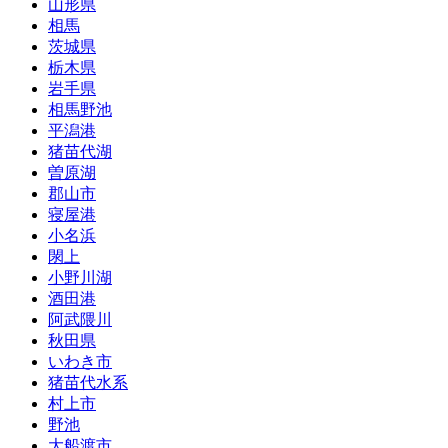
山形県
相馬
茨城県
栃木県
岩手県
相馬野池
平潟港
猪苗代湖
曽原湖
郡山市
寝屋港
小名浜
閖上
小野川湖
酒田港
阿武隈川
秋田県
いわき市
猪苗代水系
村上市
野池
大船渡市