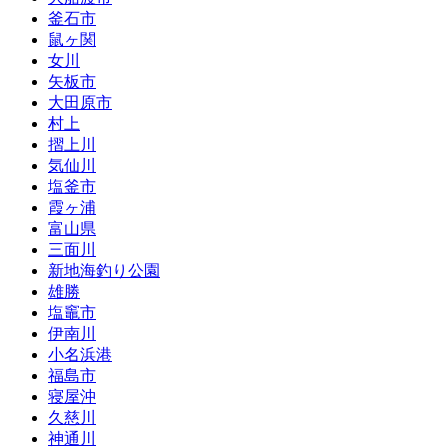
釜石市
鼠ヶ関
女川
矢板市
大田原市
村上
摺上川
気仙川
塩釜市
霞ヶ浦
富山県
三面川
新地海釣り公園
雄勝
塩竈市
伊南川
小名浜港
福島市
寝屋沖
久慈川
神通川