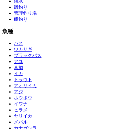
淡水
磯釣り
管理釣り場
船釣り
魚種
バス
ワカサギ
ブラックバス
アユ
真鯛
イカ
トラウト
アオリイカ
アジ
ホウボウ
イワナ
ヒラメ
ヤリイカ
メバル
カナガシラ