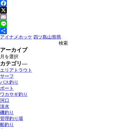
Facebook
X
Email
Line
アイナメ
ホッケ
四ツ島
山形県
共
有
アーカイブ
カテゴリ―
エリアトラウト
サーフ
バス釣り
ボート
ワカサギ釣り
河口
淡水
磯釣り
管理釣り場
船釣り