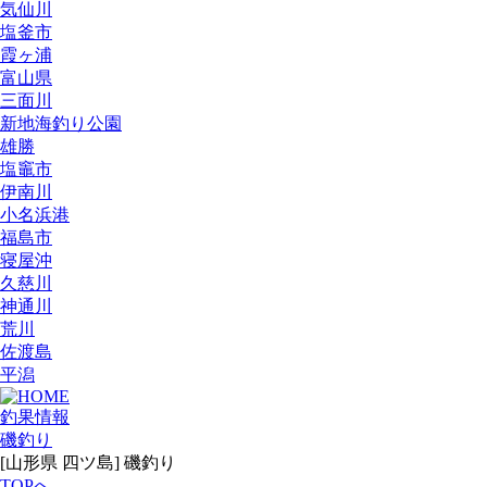
気仙川
塩釜市
霞ヶ浦
富山県
三面川
新地海釣り公園
雄勝
塩竈市
伊南川
小名浜港
福島市
寝屋沖
久慈川
神通川
荒川
佐渡島
平潟
釣果情報
磯釣り
[山形県 四ツ島] 磯釣り
TOPへ