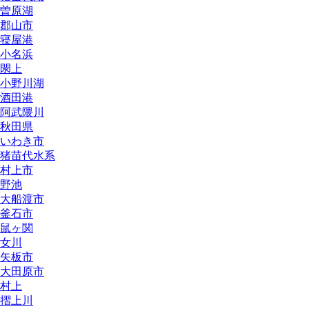
曽原湖
郡山市
寝屋港
小名浜
閖上
小野川湖
酒田港
阿武隈川
秋田県
いわき市
猪苗代水系
村上市
野池
大船渡市
釜石市
鼠ヶ関
女川
矢板市
大田原市
村上
摺上川