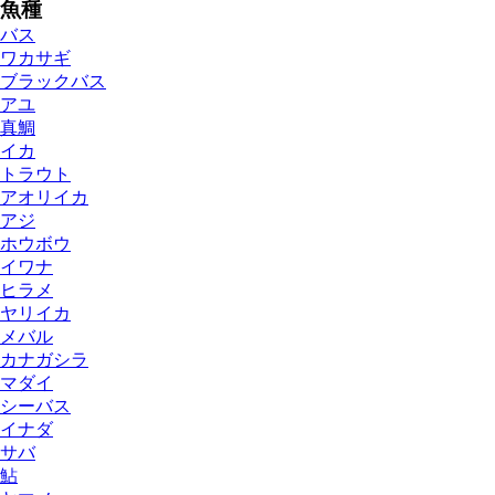
魚種
バス
ワカサギ
ブラックバス
アユ
真鯛
イカ
トラウト
アオリイカ
アジ
ホウボウ
イワナ
ヒラメ
ヤリイカ
メバル
カナガシラ
マダイ
シーバス
イナダ
サバ
鮎