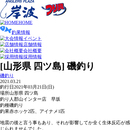
HOME
釣果情報
イベント
店舗情報
会社概要
採用情報
[山形県 四ツ島] 磯釣り
磯釣り
2021.03.21
釣行日
2021年03月21日(日)
場所
山形県 四ツ島
釣り人
郡山インター店 早坂
釣種
磯釣り
釣果
赤ホッケ2匹、アイナメ1匹
地震の後と言う事もあり、それが影響してか全く生体反応が感
じられませんでした。