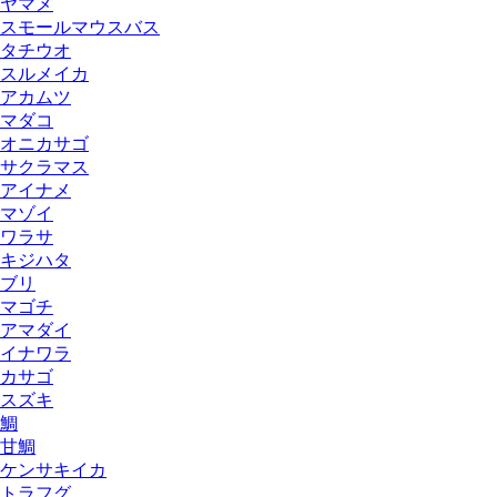
ヤマメ
スモールマウスバス
タチウオ
スルメイカ
アカムツ
マダコ
オニカサゴ
サクラマス
アイナメ
マゾイ
ワラサ
キジハタ
ブリ
マゴチ
アマダイ
イナワラ
カサゴ
スズキ
鯛
甘鯛
ケンサキイカ
トラフグ