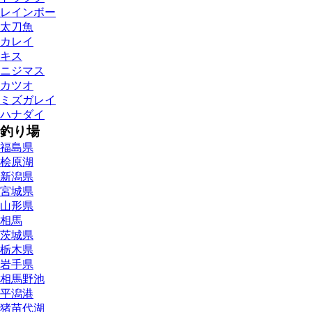
レインボー
太刀魚
カレイ
キス
ニジマス
カツオ
ミズガレイ
ハナダイ
釣り場
福島県
桧原湖
新潟県
宮城県
山形県
相馬
茨城県
栃木県
岩手県
相馬野池
平潟港
猪苗代湖