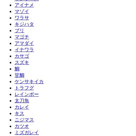
アイナメ
マゾイ
ワラサ
キジハタ
ブリ
マゴチ
アマダイ
イナワラ
カサゴ
スズキ
鯛
甘鯛
ケンサキイカ
トラフグ
レインボー
太刀魚
カレイ
キス
ニジマス
カツオ
ミズガレイ