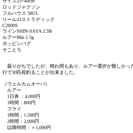
サイズ
25~40cm
ロッド
ジャクソン
フルハウス 58UL
リール
23ストラディック
C2000S
ライン
SHIN-SAYA 2.5lb
ルアー
Miu 1.5g
ポッピンバグ
そことろ
曇りがちでしたが、晴れ間もあり、ルアー選択が難しかった
行で30匹程釣ることが出来ました。
（ウェルカムオーパ）
ルアー
1日券 ：4,000円
1時間：800円
フライ
1時間：1,500円
2時間：2,000円
以降時間：＋1,000円