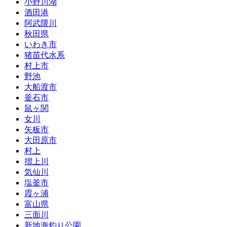
小野川湖
酒田港
阿武隈川
秋田県
いわき市
猪苗代水系
村上市
野池
大船渡市
釜石市
鼠ヶ関
女川
矢板市
大田原市
村上
摺上川
気仙川
塩釜市
霞ヶ浦
富山県
三面川
新地海釣り公園