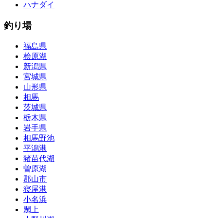
ハナダイ
釣り場
福島県
桧原湖
新潟県
宮城県
山形県
相馬
茨城県
栃木県
岩手県
相馬野池
平潟港
猪苗代湖
曽原湖
郡山市
寝屋港
小名浜
閖上