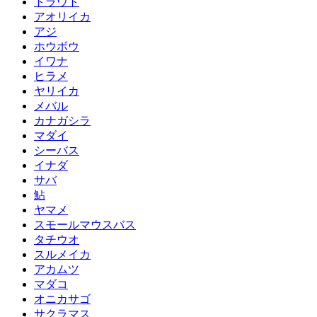
トラウト
アオリイカ
アジ
ホウボウ
イワナ
ヒラメ
ヤリイカ
メバル
カナガシラ
マダイ
シーバス
イナダ
サバ
鮎
ヤマメ
スモールマウスバス
タチウオ
スルメイカ
アカムツ
マダコ
オニカサゴ
サクラマス