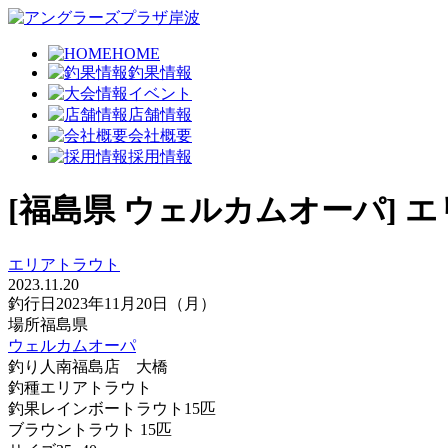
HOME
釣果情報
イベント
店舗情報
会社概要
採用情報
[福島県 ウェルカムオーパ] 
エリアトラウト
2023.11.20
釣行日
2023年11月20日（月）
場所
福島県
ウェルカムオーパ
釣り人
南福島店 大橋
釣種
エリアトラウト
釣果
レインボートラウト15匹
ブラウントラウト 15匹