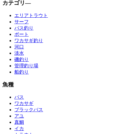
カテゴリ―
エリアトラウト
サーフ
バス釣り
ボート
ワカサギ釣り
河口
淡水
磯釣り
管理釣り場
船釣り
魚種
バス
ワカサギ
ブラックバス
アユ
真鯛
イカ