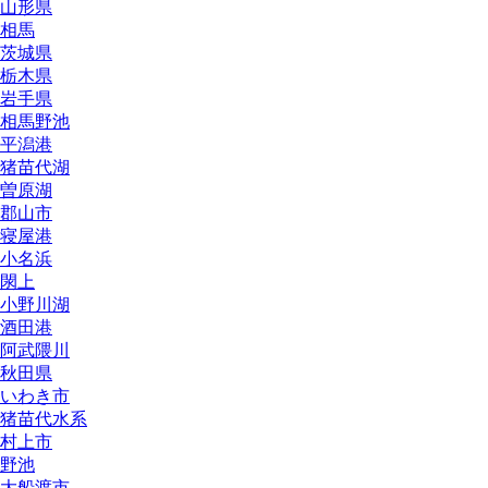
山形県
相馬
茨城県
栃木県
岩手県
相馬野池
平潟港
猪苗代湖
曽原湖
郡山市
寝屋港
小名浜
閖上
小野川湖
酒田港
阿武隈川
秋田県
いわき市
猪苗代水系
村上市
野池
大船渡市