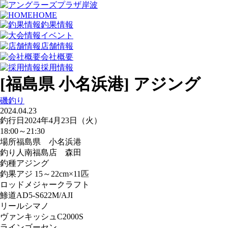
HOME
釣果情報
イベント
店舗情報
会社概要
採用情報
[福島県 小名浜港] アジング
磯釣り
2024.04.23
釣行日
2024年4月23日（火）
18:00～21:30
場所
福島県 小名浜港
釣り人
南福島店 森田
釣種
アジング
釣果
アジ 15～22cm×11匹
ロッド
メジャークラフト
鯵道AD5-S622M/AJI
リール
シマノ
ヴァンキッシュC2000S
ライン
ゴーセン