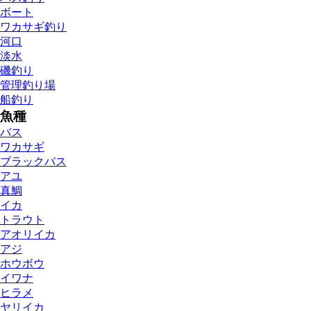
ボート
ワカサギ釣り
河口
淡水
磯釣り
管理釣り場
船釣り
魚種
バス
ワカサギ
ブラックバス
アユ
真鯛
イカ
トラウト
アオリイカ
アジ
ホウボウ
イワナ
ヒラメ
ヤリイカ