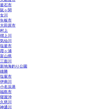
釜石市
鼠ヶ関
女川
矢板市
大田原市
村上
摺上川
気仙川
塩釜市
霞ヶ浦
富山県
三面川
新地海釣り公園
雄勝
塩竈市
伊南川
小名浜港
福島市
寝屋沖
久慈川
神通川