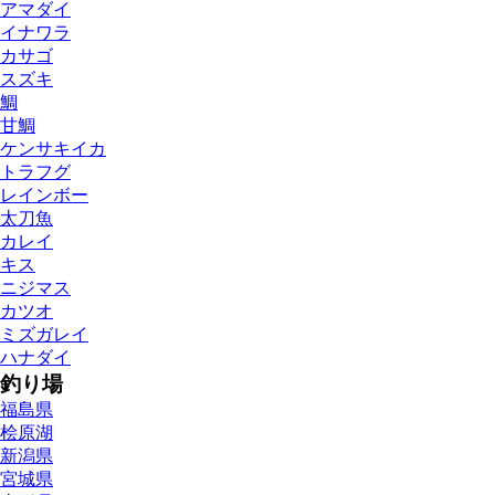
アマダイ
イナワラ
カサゴ
スズキ
鯛
甘鯛
ケンサキイカ
トラフグ
レインボー
太刀魚
カレイ
キス
ニジマス
カツオ
ミズガレイ
ハナダイ
釣り場
福島県
桧原湖
新潟県
宮城県