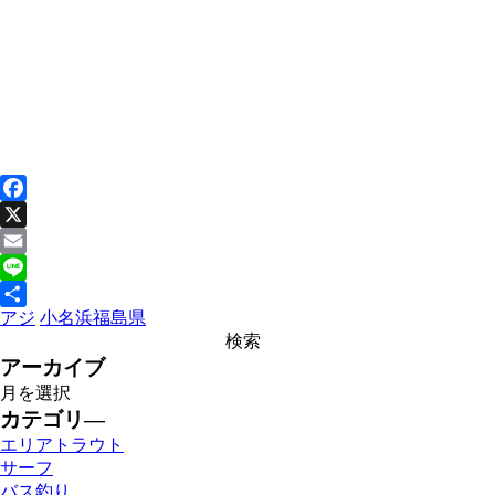
Facebook
X
Email
Line
アジ
小名浜
福島県
共
有
アーカイブ
カテゴリ―
エリアトラウト
サーフ
バス釣り