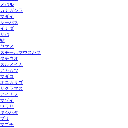
メバル
カナガシラ
マダイ
シーバス
イナダ
サバ
鮎
ヤマメ
スモールマウスバス
タチウオ
スルメイカ
アカムツ
マダコ
オニカサゴ
サクラマス
アイナメ
マゾイ
ワラサ
キジハタ
ブリ
マゴチ