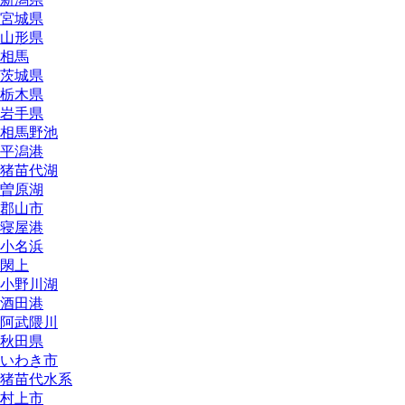
宮城県
山形県
相馬
茨城県
栃木県
岩手県
相馬野池
平潟港
猪苗代湖
曽原湖
郡山市
寝屋港
小名浜
閖上
小野川湖
酒田港
阿武隈川
秋田県
いわき市
猪苗代水系
村上市