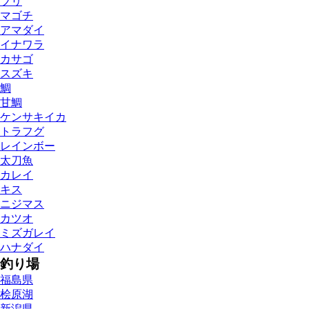
ブリ
マゴチ
アマダイ
イナワラ
カサゴ
スズキ
鯛
甘鯛
ケンサキイカ
トラフグ
レインボー
太刀魚
カレイ
キス
ニジマス
カツオ
ミズガレイ
ハナダイ
釣り場
福島県
桧原湖
新潟県