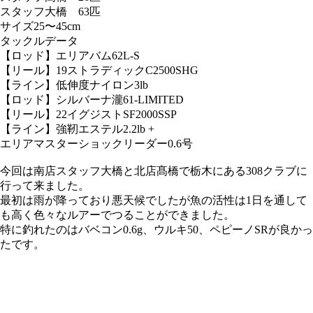
スタッフ大橋 63匹
サイズ
25〜45cm
タックルデータ
【ロッド】エリアバム62L-S
【リール】19ストラディックC2500SHG
【ライン】低伸度ナイロン3lb
【ロッド】シルバーナ瀧61-LIMITED
【リール】22イグジストSF2000SSP
【ライン】強靭エステル2.2lb +
エリアマスターショックリーダー0.6号
今回は南店スタッフ大橋と北店髙橋で栃木にある308クラブに
行って来ました。
最初は雨が降っており悪天候でしたが魚の活性は1日を通して
も高く色々なルアーでつることができました。
特に釣れたのはバベコン0.6g、ウルキ50、ペピーノSRが良かっ
たです。