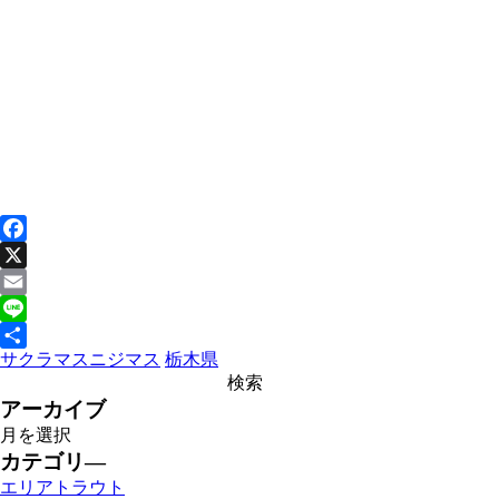
Facebook
X
Email
Line
サクラマス
ニジマス
栃木県
共
有
アーカイブ
カテゴリ―
エリアトラウト