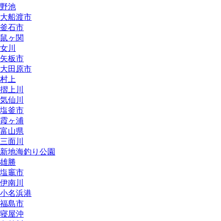
野池
大船渡市
釜石市
鼠ヶ関
女川
矢板市
大田原市
村上
摺上川
気仙川
塩釜市
霞ヶ浦
富山県
三面川
新地海釣り公園
雄勝
塩竈市
伊南川
小名浜港
福島市
寝屋沖