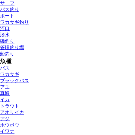
サーフ
バス釣り
ボート
ワカサギ釣り
河口
淡水
磯釣り
管理釣り場
船釣り
魚種
バス
ワカサギ
ブラックバス
アユ
真鯛
イカ
トラウト
アオリイカ
アジ
ホウボウ
イワナ