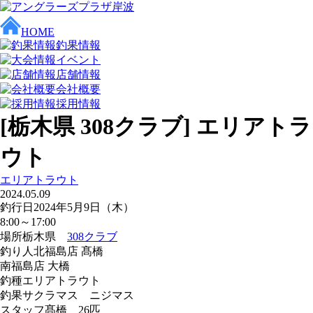
HOME
釣果情報
イベント
店舗情報
会社概要
採用情報
[栃木県 308クラブ] エリアトラ
ウト
エリアトラウト
2024.05.09
釣行日
2024年5月9日（木）
8:00～17:00
場所
栃木県
308クラブ
釣り人
北福島店 髙橋
南福島店 大橋
釣種
エリアトラウト
釣果
サクラマス ニジマス
スタッフ髙橋 26匹