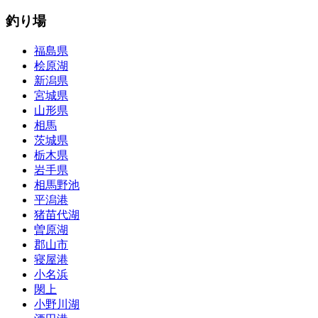
釣り場
福島県
桧原湖
新潟県
宮城県
山形県
相馬
茨城県
栃木県
岩手県
相馬野池
平潟港
猪苗代湖
曽原湖
郡山市
寝屋港
小名浜
閖上
小野川湖