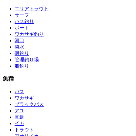
エリアトラウト
サーフ
バス釣り
ボート
ワカサギ釣り
河口
淡水
磯釣り
管理釣り場
船釣り
魚種
バス
ワカサギ
ブラックバス
アユ
真鯛
イカ
トラウト