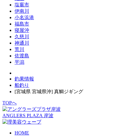
塩竈市
伊南川
小名浜港
福島市
寝屋沖
久慈川
神通川
荒川
佐渡島
平潟
釣果情報
船釣り
[宮城県 宮城県沖] 真鯛ジギング
TOPへ
ANGLERS PLAZA 岸波
HOME