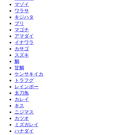
マゾイ
ワラサ
キジハタ
ブリ
マゴチ
アマダイ
イナワラ
カサゴ
スズキ
鯛
甘鯛
ケンサキイカ
トラフグ
レインボー
太刀魚
カレイ
キス
ニジマス
カツオ
ミズガレイ
ハナダイ