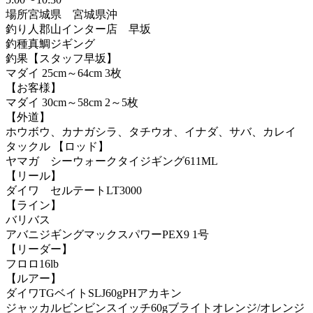
場所
宮城県 宮城県沖
釣り人
郡山インター店 早坂
釣種
真鯛ジギング
釣果
【スタッフ早坂】
マダイ 25cm～64cm 3枚
【お客様】
マダイ 30cm～58cm 2～5枚
【外道】
ホウボウ、カナガシラ、タチウオ、イナダ、サバ、カレイ
タックル
【ロッド】
ヤマガ シーウォークタイジギング611ML
【リール】
ダイワ セルテートLT3000
【ライン】
バリバス
アバニジギングマックスパワーPEX9 1号
【リーダー】
フロロ16lb
【ルアー】
ダイワTGベイトSLJ60gPHアカキン
ジャッカルビンビンスイッチ60gブライトオレンジ/オレンジ