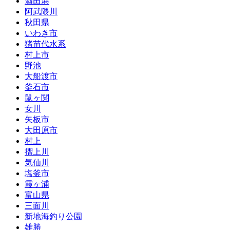
酒田港
阿武隈川
秋田県
いわき市
猪苗代水系
村上市
野池
大船渡市
釜石市
鼠ヶ関
女川
矢板市
大田原市
村上
摺上川
気仙川
塩釜市
霞ヶ浦
富山県
三面川
新地海釣り公園
雄勝