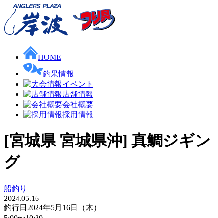
HOME
釣果情報
イベント
店舗情報
会社概要
採用情報
[宮城県 宮城県沖] 真鯛ジギン
グ
船釣り
2024.05.16
釣行日
2024年5月16日（木）
5:00〜10:30