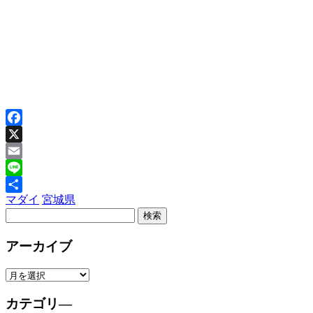
Facebook
X
Email
Line
マダイ
宮城県
共
有
アーカイブ
カテゴリ―