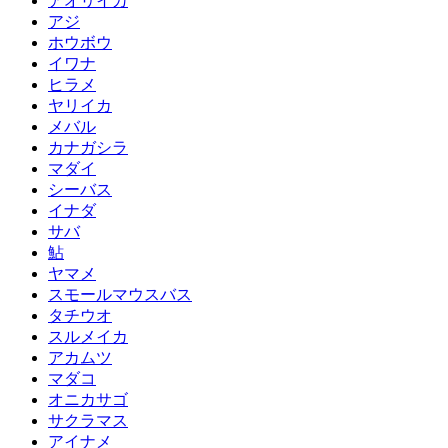
アオリイカ
アジ
ホウボウ
イワナ
ヒラメ
ヤリイカ
メバル
カナガシラ
マダイ
シーバス
イナダ
サバ
鮎
ヤマメ
スモールマウスバス
タチウオ
スルメイカ
アカムツ
マダコ
オニカサゴ
サクラマス
アイナメ