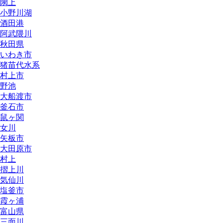
閖上
小野川湖
酒田港
阿武隈川
秋田県
いわき市
猪苗代水系
村上市
野池
大船渡市
釜石市
鼠ヶ関
女川
矢板市
大田原市
村上
摺上川
気仙川
塩釜市
霞ヶ浦
富山県
三面川