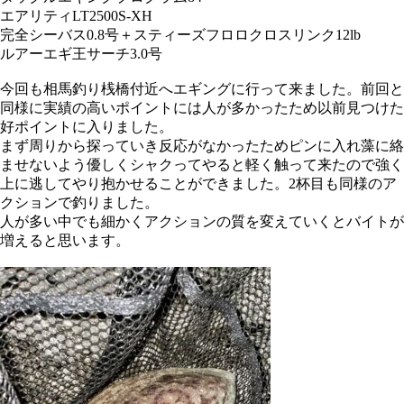
エアリティLT2500S-XH
完全シーバス0.8号＋スティーズフロロクロスリンク12lb
ルアー
エギ王サーチ3.0号
今回も相馬釣り桟橋付近へエギングに行って来ました。前回と
同様に実績の高いポイントには人が多かったため以前見つけた
好ポイントに入りました。
まず周りから探っていき反応がなかったためピンに入れ藻に絡
ませないよう優しくシャクってやると軽く触って来たので強く
上に逃してやり抱かせることができました。2杯目も同様のア
クションで釣りました。
人が多い中でも細かくアクションの質を変えていくとバイトが
増えると思います。