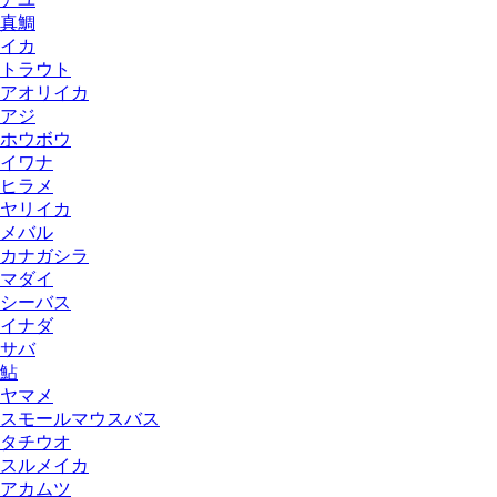
真鯛
イカ
トラウト
アオリイカ
アジ
ホウボウ
イワナ
ヒラメ
ヤリイカ
メバル
カナガシラ
マダイ
シーバス
イナダ
サバ
鮎
ヤマメ
スモールマウスバス
タチウオ
スルメイカ
アカムツ