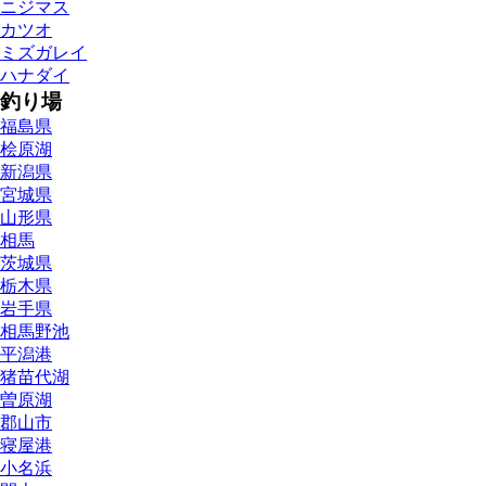
ニジマス
カツオ
ミズガレイ
ハナダイ
釣り場
福島県
桧原湖
新潟県
宮城県
山形県
相馬
茨城県
栃木県
岩手県
相馬野池
平潟港
猪苗代湖
曽原湖
郡山市
寝屋港
小名浜