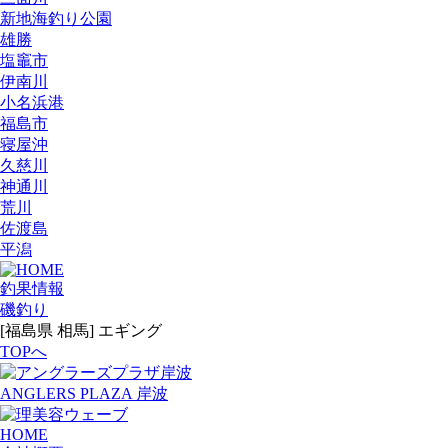
新地海釣り公園
雄勝
塩竈市
伊南川
小名浜港
福島市
寝屋沖
久慈川
神通川
荒川
佐渡島
平潟
釣果情報
磯釣り
[福島県 相馬] エギング
TOPへ
ANGLERS PLAZA 岸波
HOME