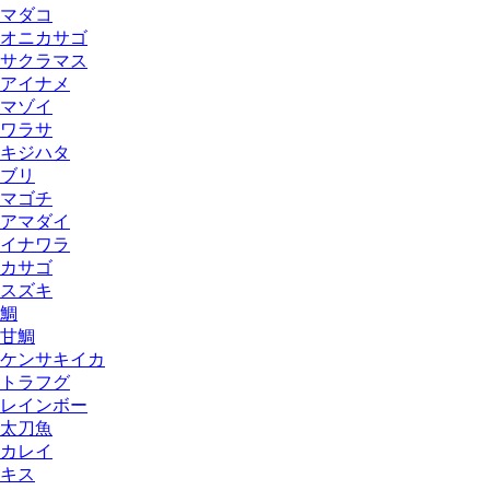
マダコ
オニカサゴ
サクラマス
アイナメ
マゾイ
ワラサ
キジハタ
ブリ
マゴチ
アマダイ
イナワラ
カサゴ
スズキ
鯛
甘鯛
ケンサキイカ
トラフグ
レインボー
太刀魚
カレイ
キス