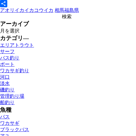
Line
アオリイカ
イカ
コウイカ
相馬
福島県
共
有
アーカイブ
カテゴリ―
エリアトラウト
サーフ
バス釣り
ボート
ワカサギ釣り
河口
淡水
磯釣り
管理釣り場
船釣り
魚種
バス
ワカサギ
ブラックバス
アユ