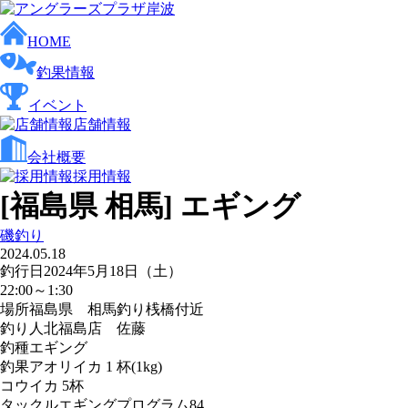
HOME
釣果情報
イベント
店舗情報
会社概要
採用情報
[福島県 相馬] エギング
磯釣り
2024.05.18
釣行日
2024年5月18日（土）
22:00～1:30
場所
福島県 相馬釣り桟橋付近
釣り人
北福島店 佐藤
釣種
エギング
釣果
アオリイカ 1 杯(1kg)
コウイカ 5杯
タックル
エギングプログラム84