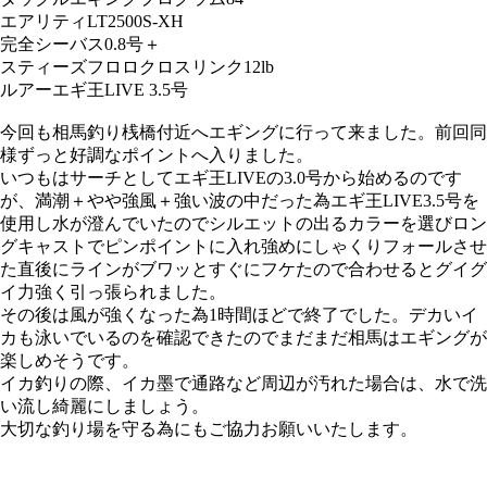
エアリティLT2500S-XH
完全シーバス0.8号＋
スティーズフロロクロスリンク12lb
ルアー
エギ王LIVE 3.5号
今回も相馬釣り桟橋付近へエギングに行って来ました。前回同
様ずっと好調なポイントへ入りました。
いつもはサーチとしてエギ王LIVEの3.0号から始めるのです
が、満潮＋やや強風＋強い波の中だった為エギ王LIVE3.5号を
使用し水が澄んでいたのでシルエットの出るカラーを選びロン
グキャストでピンポイントに入れ強めにしゃくりフォールさせ
た直後にラインがブワッとすぐにフケたので合わせるとグイグ
イ力強く引っ張られました。
その後は風が強くなった為1時間ほどで終了でした。デカいイ
カも泳いでいるのを確認できたのでまだまだ相馬はエギングが
楽しめそうです。
イカ釣りの際、イカ墨で通路など周辺が汚れた場合は、水で洗
い流し綺麗にしましょう。
大切な釣り場を守る為にもご協力お願いいたします。