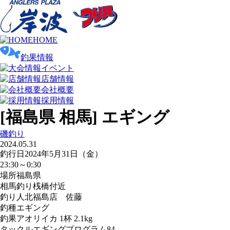
HOME
釣果情報
イベント
店舗情報
会社概要
採用情報
[福島県 相馬] エギング
磯釣り
2024.05.31
釣行日
2024年5月31日（金）
23:30～0:30
場所
福島県
相馬釣り桟橋付近
釣り人
北福島店 佐藤
釣種
エギング
釣果
アオリイカ 1杯 2.1kg
タックル
エギングプログラム84