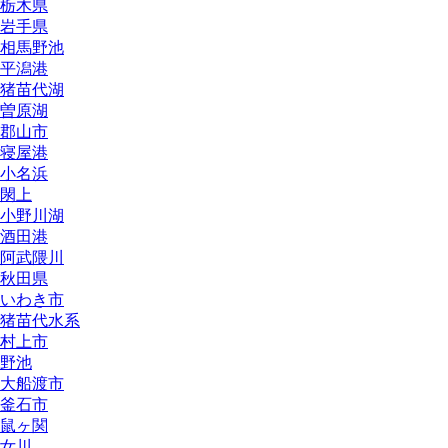
栃木県
岩手県
相馬野池
平潟港
猪苗代湖
曽原湖
郡山市
寝屋港
小名浜
閖上
小野川湖
酒田港
阿武隈川
秋田県
いわき市
猪苗代水系
村上市
野池
大船渡市
釜石市
鼠ヶ関
女川