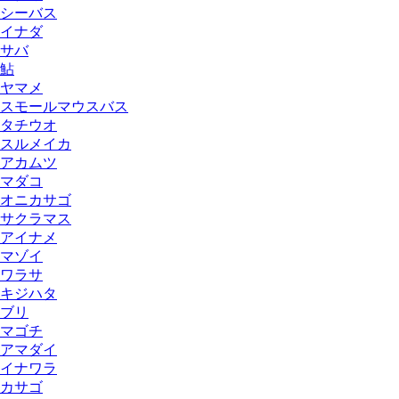
シーバス
イナダ
サバ
鮎
ヤマメ
スモールマウスバス
タチウオ
スルメイカ
アカムツ
マダコ
オニカサゴ
サクラマス
アイナメ
マゾイ
ワラサ
キジハタ
ブリ
マゴチ
アマダイ
イナワラ
カサゴ