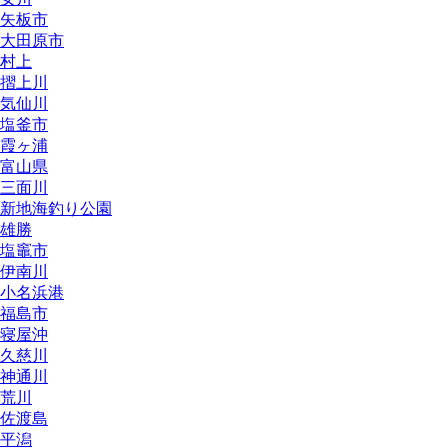
矢板市
大田原市
村上
摺上川
気仙川
塩釜市
霞ヶ浦
富山県
三面川
新地海釣り公園
雄勝
塩竈市
伊南川
小名浜港
福島市
寝屋沖
久慈川
神通川
荒川
佐渡島
平潟