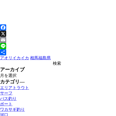
Facebook
X
Email
Line
アオリイカ
イカ
相馬
福島県
共
有
アーカイブ
カテゴリ―
エリアトラウト
サーフ
バス釣り
ボート
ワカサギ釣り
河口