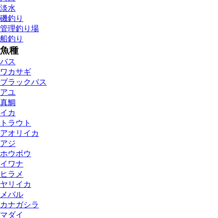
淡水
磯釣り
管理釣り場
船釣り
魚種
バス
ワカサギ
ブラックバス
アユ
真鯛
イカ
トラウト
アオリイカ
アジ
ホウボウ
イワナ
ヒラメ
ヤリイカ
メバル
カナガシラ
マダイ