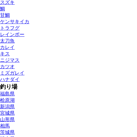
スズキ
鯛
甘鯛
ケンサキイカ
トラフグ
レインボー
太刀魚
カレイ
キス
ニジマス
カツオ
ミズガレイ
ハナダイ
釣り場
福島県
桧原湖
新潟県
宮城県
山形県
相馬
茨城県