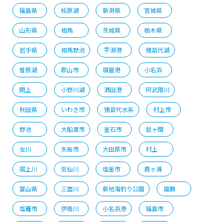
福島県
桧原湖
新潟県
宮城県
山形県
相馬
茨城県
栃木県
岩手県
相馬野池
平潟港
猪苗代湖
曽原湖
郡山市
寝屋港
小名浜
閖上
小野川湖
酒田港
阿武隈川
秋田県
いわき市
猪苗代水系
村上市
野池
大船渡市
釜石市
鼠ヶ関
女川
矢板市
大田原市
村上
摺上川
気仙川
塩釜市
霞ヶ浦
富山県
三面川
新地海釣り公園
雄勝
塩竈市
伊南川
小名浜港
福島市