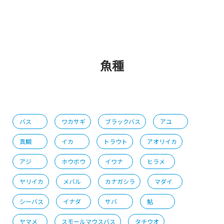
魚種
バス
ワカサギ
ブラックバス
アユ
真鯛
イカ
トラウト
アオリイカ
アジ
ホウボウ
イワナ
ヒラメ
ヤリイカ
メバル
カナガシラ
マダイ
シーバス
イナダ
サバ
鮎
ヤマメ
スモールマウスバス
タチウオ