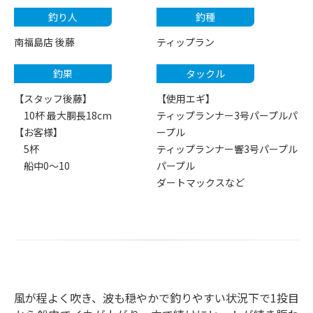
釣り人
釣種
南福島店 後藤
ティップラン
釣果
タックル
【スタッフ後藤】
【使用エギ】
10杯 最大胴長18cm
ティップランナー3号パープルパ
【お客様】
ープル
5杯
ティップランナー響3号パープル
船中0〜10
パープル
ダートマックスなど
風が程よく吹き、波も穏やかで釣りやすい状況下で1投目