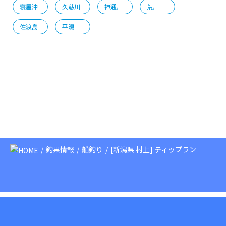
寝屋沖
久慈川
神通川
荒川
佐渡島
平潟
釣果情報
船釣り
[新潟県 村上] ティップラン