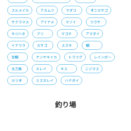
スルメイカ
アカムツ
マダコ
オニカサゴ
サクラマス
アイナメ
マゾイ
ワラサ
キジハタ
ブリ
マゴチ
アマダイ
イナワラ
カサゴ
スズキ
鯛
甘鯛
ケンサキイカ
トラフグ
レインボー
太刀魚
カレイ
キス
ニジマス
カツオ
ミズガレイ
ハナダイ
釣り場