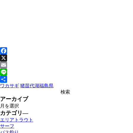
Facebook
X
Email
Line
ワカサギ
猪苗代湖
福島県
共
有
アーカイブ
カテゴリ―
エリアトラウト
サーフ
バス釣り