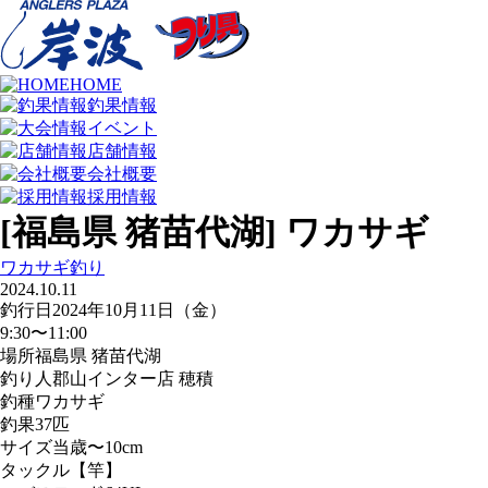
HOME
釣果情報
イベント
店舗情報
会社概要
採用情報
[福島県 猪苗代湖] ワカサギ
ワカサギ釣り
2024.10.11
釣行日
2024年10月11日（金）
9:30〜11:00
場所
福島県 猪苗代湖
釣り人
郡山インター店 穂積
釣種
ワカサギ
釣果
37匹
サイズ
当歳〜10cm
タックル
【竿】