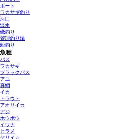
ボート
ワカサギ釣り
河口
淡水
磯釣り
管理釣り場
船釣り
魚種
バス
ワカサギ
ブラックバス
アユ
真鯛
イカ
トラウト
アオリイカ
アジ
ホウボウ
イワナ
ヒラメ
ヤリイカ