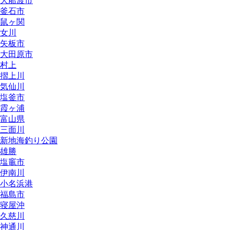
大船渡市
釜石市
鼠ヶ関
女川
矢板市
大田原市
村上
摺上川
気仙川
塩釜市
霞ヶ浦
富山県
三面川
新地海釣り公園
雄勝
塩竈市
伊南川
小名浜港
福島市
寝屋沖
久慈川
神通川