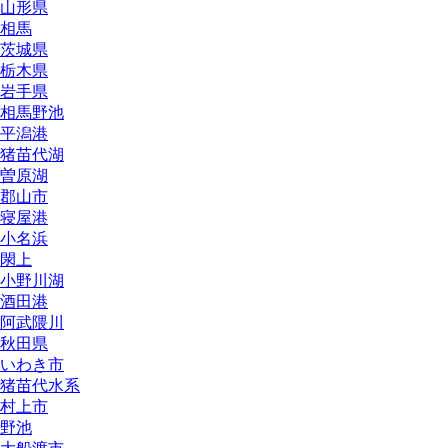
山形県
相馬
茨城県
栃木県
岩手県
相馬野池
平潟港
猪苗代湖
曽原湖
郡山市
寝屋港
小名浜
閖上
小野川湖
酒田港
阿武隈川
秋田県
いわき市
猪苗代水系
村上市
野池