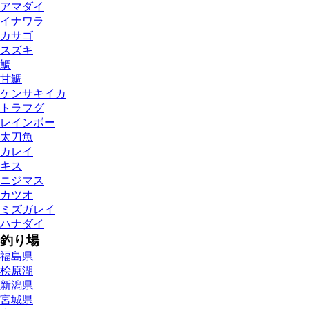
アマダイ
イナワラ
カサゴ
スズキ
鯛
甘鯛
ケンサキイカ
トラフグ
レインボー
太刀魚
カレイ
キス
ニジマス
カツオ
ミズガレイ
ハナダイ
釣り場
福島県
桧原湖
新潟県
宮城県