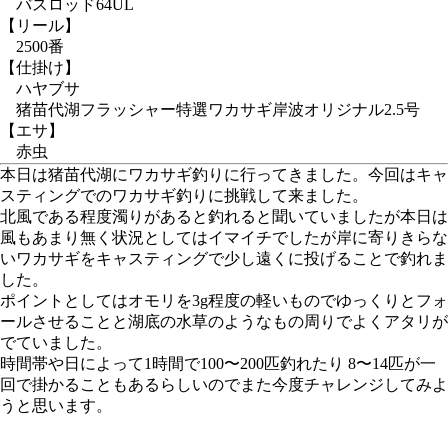
バスロッド64UL
【リール】
2500番
【仕掛け】
ハヤブサ
猪苗代湖フラッシャー特選ワカサギ岸波オリジナル2.5号
【エサ】
赤虫
本日は猪苗代湖にワカサギ釣りに行ってきました。今回はキャ
スティングでのワカサギ釣りに挑戦して来ました。
北風である程度濁りがあると釣れると聞いていましたが本日は
風もあまり無く状況としてはイマイチでしたが岸に寄りきらな
いワカサギをキャスティングで少し遠くに投げることで釣れま
した。
ポイントとしてはオモリを3g程度の軽いものでゆっくりとフォ
ールさせることと湖底の水草のようなもの周りでよくアタリが
でていました。
時間帯や日によって1時間で100〜200匹釣れたり 8〜14匹が一
回で掛かることもあるらしいのでまた今度チャレンジしてみよ
うと思います。