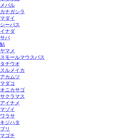
メバル
カナガシラ
マダイ
シーバス
イナダ
サバ
鮎
ヤマメ
スモールマウスバス
タチウオ
スルメイカ
アカムツ
マダコ
オニカサゴ
サクラマス
アイナメ
マゾイ
ワラサ
キジハタ
ブリ
マゴチ