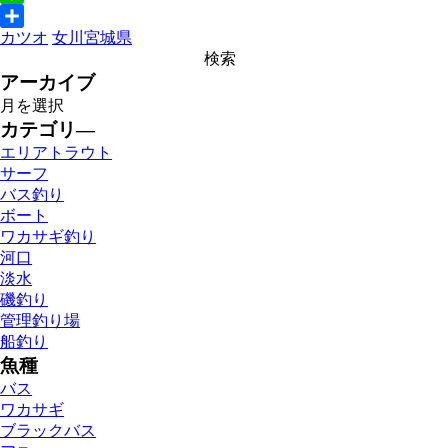
Line
カツオ
女川
宮城県
共
有
アーカイブ
カテゴリ―
エリアトラウト
サーフ
バス釣り
ボート
ワカサギ釣り
河口
淡水
磯釣り
管理釣り場
船釣り
魚種
バス
ワカサギ
ブラックバス