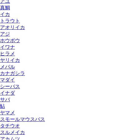
アユ
真鯛
イカ
トラウト
アオリイカ
アジ
ホウボウ
イワナ
ヒラメ
ヤリイカ
メバル
カナガシラ
マダイ
シーバス
イナダ
サバ
鮎
ヤマメ
スモールマウスバス
タチウオ
スルメイカ
アカムツ