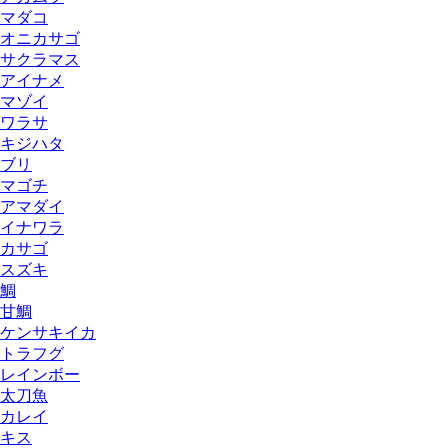
マダコ
オニカサゴ
サクラマス
アイナメ
マゾイ
ワラサ
キジハタ
ブリ
マゴチ
アマダイ
イナワラ
カサゴ
スズキ
鯛
甘鯛
ケンサキイカ
トラフグ
レインボー
太刀魚
カレイ
キス