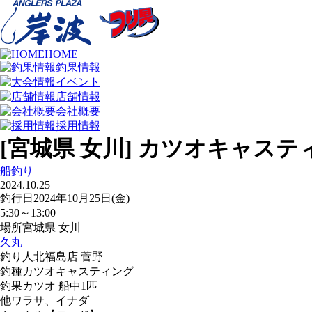
HOME
釣果情報
イベント
店舗情報
会社概要
採用情報
[宮城県 女川] カツオキャステ
船釣り
2024.10.25
釣行日
2024年10月25日(金)
5:30～13:00
場所
宮城県 女川
久丸
釣り人
北福島店 菅野
釣種
カツオキャスティング
釣果
カツオ 船中1匹
他ワラサ、イナダ