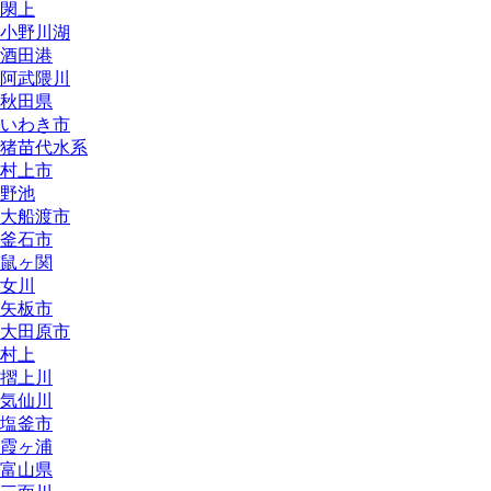
閖上
小野川湖
酒田港
阿武隈川
秋田県
いわき市
猪苗代水系
村上市
野池
大船渡市
釜石市
鼠ヶ関
女川
矢板市
大田原市
村上
摺上川
気仙川
塩釜市
霞ヶ浦
富山県