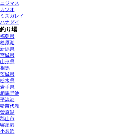
ニジマス
カツオ
ミズガレイ
ハナダイ
釣り場
福島県
桧原湖
新潟県
宮城県
山形県
相馬
茨城県
栃木県
岩手県
相馬野池
平潟港
猪苗代湖
曽原湖
郡山市
寝屋港
小名浜