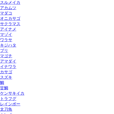
スルメイカ
アカムツ
マダコ
オニカサゴ
サクラマス
アイナメ
マゾイ
ワラサ
キジハタ
ブリ
マゴチ
アマダイ
イナワラ
カサゴ
スズキ
鯛
甘鯛
ケンサキイカ
トラフグ
レインボー
太刀魚