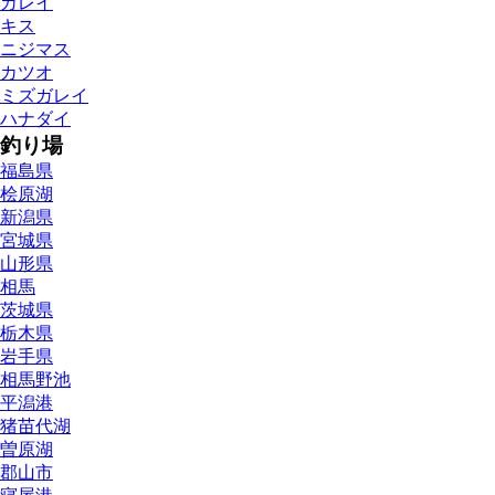
カレイ
キス
ニジマス
カツオ
ミズガレイ
ハナダイ
釣り場
福島県
桧原湖
新潟県
宮城県
山形県
相馬
茨城県
栃木県
岩手県
相馬野池
平潟港
猪苗代湖
曽原湖
郡山市