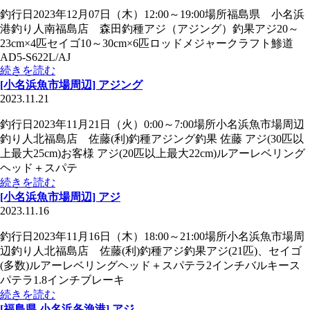
釣行日2023年12月07日（木）12:00～19:00場所福島県 小名浜
港釣り人南福島店 森田釣種アジ（アジング）釣果アジ20～
23cm×4匹セイゴ10～30cm×6匹ロッドメジャークラフト鯵道
AD5-S622L/AJ
続きを読む
[小名浜魚市場周辺] アジング
2023.11.21
釣行日2023年11月21日（火）0:00～7:00場所小名浜魚市場周辺
釣り人北福島店 佐藤(利)釣種アジング釣果 佐藤 アジ(30匹以
上最大25cm)お客様 アジ(20匹以上最大22cm)ルアーレベリング
ヘッド＋スパテ
続きを読む
[小名浜魚市場周辺] アジ
2023.11.16
釣行日2023年11月16日（木）18:00～21:00場所小名浜魚市場周
辺釣り人北福島店 佐藤(利)釣種アジ釣果アジ(21匹)、セイゴ
(多数)ルアーレベリングヘッド＋スパテラ2インチバルキース
パテラ1.8インチブレーキ
続きを読む
[福島県 小名浜各漁港] アジ