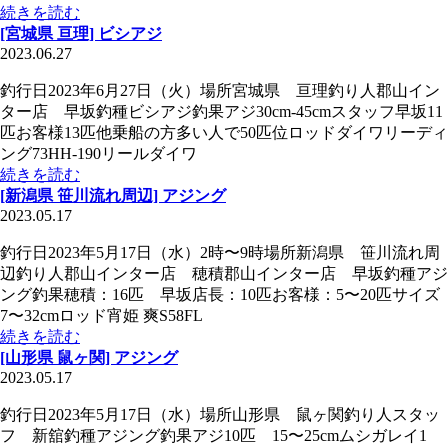
続きを読む
[宮城県 亘理] ビシアジ
2023.06.27
釣行日2023年6月27日（火）場所宮城県 亘理釣り人郡山イン
ター店 早坂釣種ビシアジ釣果アジ30cm-45cmスタッフ早坂11
匹お客様13匹他乗船の方多い人で50匹位ロッドダイワリーディ
ング73HH-190リールダイワ
続きを読む
[新潟県 笹川流れ周辺] アジング
2023.05.17
釣行日2023年5月17日（水）2時〜9時場所新潟県 笹川流れ周
辺釣り人郡山インター店 穂積郡山インター店 早坂釣種アジ
ング釣果穂積：16匹 早坂店長：10匹お客様：5〜20匹サイズ
7〜32cmロッド宵姫 爽S58FL
続きを読む
[山形県 鼠ヶ関] アジング
2023.05.17
釣行日2023年5月17日（水）場所山形県 鼠ヶ関釣り人スタッ
フ 新舘釣種アジング釣果アジ10匹 15〜25cmムシガレイ1