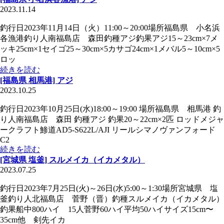
2023.11.14
釣行日2023年11月14日（火）11:00～20:00場所福島県 小名浜
各漁港釣り人南福島店 森田釣種アジ釣果アジ15～23cm×7メ
ッキ25cm×1セイゴ25～30cm×5カサゴ24cm×1メバル5～10cm×5
ロッ
続きを読む
[福島県 相馬港] アジ
2023.10.25
釣行日2023年10月25日(水)18:00～19:00 場所福島県 相馬港 釣
り人南福島店 森田 釣種アジ 釣果20～22cm×2匹 ロッドメジャ
ークラフト鯵道AD5-S622L/AJI リールシマノヴァンフォード
C2
続きを読む
[宮城県 塩釜] スルメイカ（イカメタル）
2023.07.25
釣行日2023年7月25日(火)～26日(水)5:00～1:30場所宮城県 塩
釜釣り人北福島店 菅野（晋）釣種スルメイカ（イカメタル）
釣果船中800ハイ 15人菅野60ハイ平均50ハイサイズ15cm〜
35cm他 剣先イカ