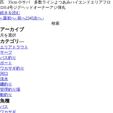
匹 35cm 小サバ 多数ラインよつあみハイエンドエリアフロ
ロ0.4号ジグヘッドオーナーアジ弾丸
続きを読む
« 最初へ
‹ 前へ
2
3
4
5
次へ ›
アーカイブ
カテゴリ―
エリアトラウト
サーフ
バス釣り
ボート
ワカサギ釣り
河口
淡水
磯釣り
管理釣り場
船釣り
魚種
バス
ワカサギ