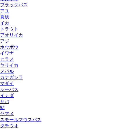
ブラックバス
アユ
真鯛
イカ
トラウト
アオリイカ
アジ
ホウボウ
イワナ
ヒラメ
ヤリイカ
メバル
カナガシラ
マダイ
シーバス
イナダ
サバ
鮎
ヤマメ
スモールマウスバス
タチウオ