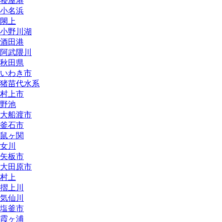
寝屋港
小名浜
閖上
小野川湖
酒田港
阿武隈川
秋田県
いわき市
猪苗代水系
村上市
野池
大船渡市
釜石市
鼠ヶ関
女川
矢板市
大田原市
村上
摺上川
気仙川
塩釜市
霞ヶ浦