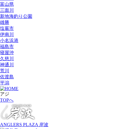
富山県
三面川
新地海釣り公園
雄勝
塩竈市
伊南川
小名浜港
福島市
寝屋沖
久慈川
神通川
荒川
佐渡島
平潟
アジ
TOPへ
ANGLERS PLAZA 岸波