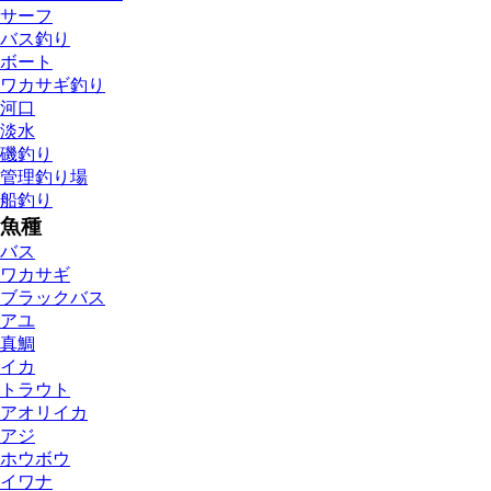
サーフ
バス釣り
ボート
ワカサギ釣り
河口
淡水
磯釣り
管理釣り場
船釣り
魚種
バス
ワカサギ
ブラックバス
アユ
真鯛
イカ
トラウト
アオリイカ
アジ
ホウボウ
イワナ