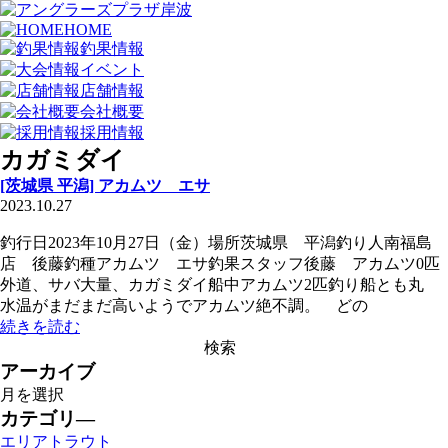
HOME
釣果情報
イベント
店舗情報
会社概要
採用情報
カガミダイ
[茨城県 平潟] アカムツ エサ
2023.10.27
釣行日2023年10月27日（金）場所茨城県 平潟釣り人南福島
店 後藤釣種アカムツ エサ釣果スタッフ後藤 アカムツ0匹
外道、サバ大量、カガミダイ船中アカムツ2匹釣り船とも丸
水温がまだまだ高いようでアカムツ絶不調。 どの
続きを読む
アーカイブ
カテゴリ―
エリアトラウト