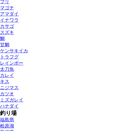
ブリ
マゴチ
アマダイ
イナワラ
カサゴ
スズキ
鯛
甘鯛
ケンサキイカ
トラフグ
レインボー
太刀魚
カレイ
キス
ニジマス
カツオ
ミズガレイ
ハナダイ
釣り場
福島県
桧原湖