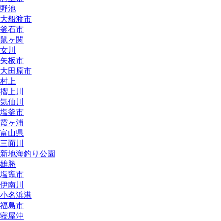
野池
大船渡市
釜石市
鼠ヶ関
女川
矢板市
大田原市
村上
摺上川
気仙川
塩釜市
霞ヶ浦
富山県
三面川
新地海釣り公園
雄勝
塩竈市
伊南川
小名浜港
福島市
寝屋沖