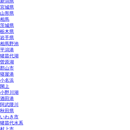
新潟県
宮城県
山形県
相馬
茨城県
栃木県
岩手県
相馬野池
平潟港
猪苗代湖
曽原湖
郡山市
寝屋港
小名浜
閖上
小野川湖
酒田港
阿武隈川
秋田県
いわき市
猪苗代水系
村上市