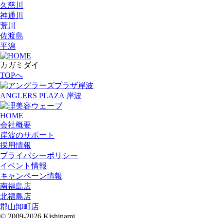
久慈川
神通川
荒川
佐渡島
平潟
カガミダイ
TOPへ
ANGLERS PLAZA 岸波
HOME
会社概要
岸波のサポート
採用情報
プライバシーポリシー
イベント情報
キャンペーン情報
南福島店
北福島店
郡山卸町店
© 2009-2026 Kishinami