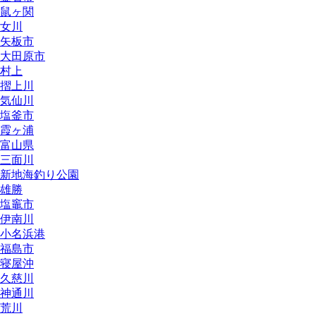
鼠ヶ関
女川
矢板市
大田原市
村上
摺上川
気仙川
塩釜市
霞ヶ浦
富山県
三面川
新地海釣り公園
雄勝
塩竈市
伊南川
小名浜港
福島市
寝屋沖
久慈川
神通川
荒川