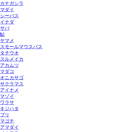
カナガシラ
マダイ
シーバス
イナダ
サバ
鮎
ヤマメ
スモールマウスバス
タチウオ
スルメイカ
アカムツ
マダコ
オニカサゴ
サクラマス
アイナメ
マゾイ
ワラサ
キジハタ
ブリ
マゴチ
アマダイ