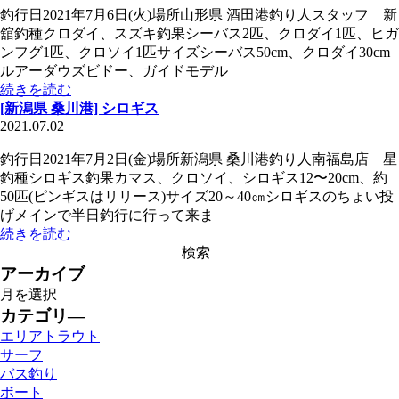
釣行日2021年7月6日(火)場所山形県 酒田港釣り人スタッフ 新
舘釣種クロダイ、スズキ釣果シーバス2匹、クロダイ1匹、ヒガ
ンフグ1匹、クロソイ1匹サイズシーバス50cm、クロダイ30cm
ルアーダウズビドー、ガイドモデル
続きを読む
[新潟県 桑川港] シロギス
2021.07.02
釣行日2021年7月2日(金)場所新潟県 桑川港釣り人南福島店 星
釣種シロギス釣果カマス、クロソイ、シロギス12〜20cm、約
50匹(ピンギスはリリース)サイズ20～40㎝シロギスのちょい投
げメインで半日釣行に行って来ま
続きを読む
アーカイブ
カテゴリ―
エリアトラウト
サーフ
バス釣り
ボート