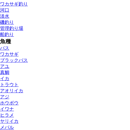
ワカサギ釣り
河口
淡水
磯釣り
管理釣り場
船釣り
魚種
バス
ワカサギ
ブラックバス
アユ
真鯛
イカ
トラウト
アオリイカ
アジ
ホウボウ
イワナ
ヒラメ
ヤリイカ
メバル