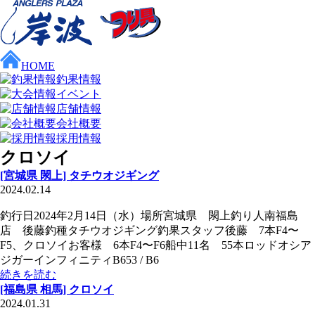
HOME
釣果情報
イベント
店舗情報
会社概要
採用情報
クロソイ
[宮城県 閖上] タチウオジギング
2024.02.14
釣行日2024年2月14日（水）場所宮城県 閖上釣り人南福島
店 後藤釣種タチウオジギング釣果スタッフ後藤 7本F4〜
F5、クロソイお客様 6本F4〜F6船中11名 55本ロッドオシア
ジガーインフィニティB653 / B6
続きを読む
[福島県 相馬] クロソイ
2024.01.31