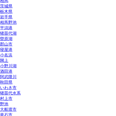
相馬
茨城県
栃木県
岩手県
相馬野池
平潟港
猪苗代湖
曽原湖
郡山市
寝屋港
小名浜
閖上
小野川湖
酒田港
阿武隈川
秋田県
いわき市
猪苗代水系
村上市
野池
大船渡市
釜石市