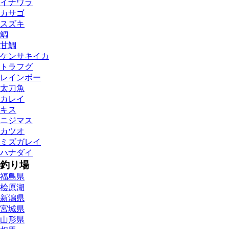
イナワラ
カサゴ
スズキ
鯛
甘鯛
ケンサキイカ
トラフグ
レインボー
太刀魚
カレイ
キス
ニジマス
カツオ
ミズガレイ
ハナダイ
釣り場
福島県
桧原湖
新潟県
宮城県
山形県