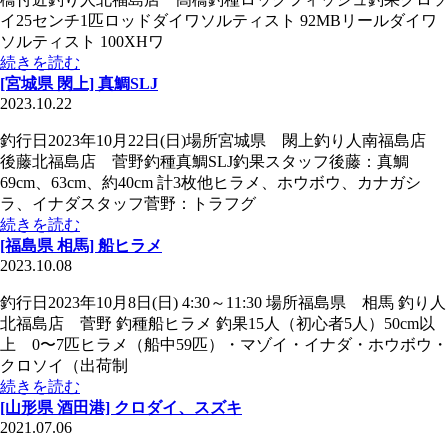
イ25センチ1匹ロッドダイワソルティスト 92MBリールダイワ
ソルティスト 100XHワ
続きを読む
[宮城県 閖上] 真鯛SLJ
2023.10.22
釣行日2023年10月22日(日)場所宮城県 閖上釣り人南福島店
後藤北福島店 菅野釣種真鯛SLJ釣果スタッフ後藤：真鯛
69cm、63cm、約40cm 計3枚他ヒラメ、ホウボウ、カナガシ
ラ、イナダスタッフ菅野：トラフグ
続きを読む
[福島県 相馬] 船ヒラメ
2023.10.08
釣行日2023年10月8日(日) 4:30～11:30 場所福島県 相馬 釣り人
北福島店 菅野 釣種船ヒラメ 釣果15人（初心者5人）50cm以
上 0〜7匹ヒラメ（船中59匹）・マゾイ・イナダ・ホウボウ・
クロソイ（出荷制
続きを読む
[山形県 酒田港] クロダイ、スズキ
2021.07.06