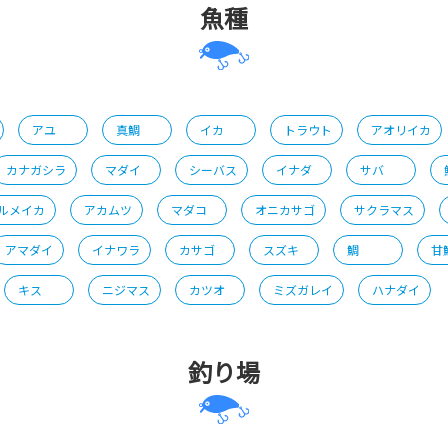
魚種
アユ
真鯛
イカ
トラウト
アオリイカ
カナガシラ
マダイ
シーバス
イナダ
サバ
ルメイカ
アカムツ
マダコ
オニカサゴ
サクラマス
アマダイ
イナワラ
カサゴ
スズキ
鯛
甘
キス
ニジマス
カツオ
ミズガレイ
ハナダイ
釣り場