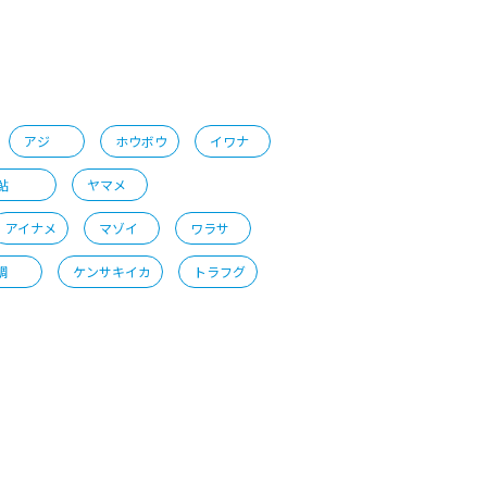
アジ
ホウボウ
イワナ
鮎
ヤマメ
アイナメ
マゾイ
ワラサ
鯛
ケンサキイカ
トラフグ