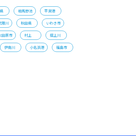
県
相馬野池
平潟港
武隈川
秋田県
いわき市
大田原市
村上
摺上川
伊南川
小名浜港
福島市