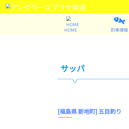
HOME
釣果情報
サッパ
[福島県 新地町] 五目釣り