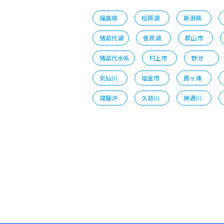
福島県
桧原湖
新潟県
猪苗代湖
曽原湖
郡山市
猪苗代水系
村上市
野池
気仙川
塩釜市
霞ヶ浦
寝屋沖
久慈川
神通川