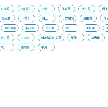
宮城県
山形県
相馬
茨城県
栃木県
岩手
寝屋港
小名浜
閖上
小野川湖
酒田港
阿
大船渡市
釜石市
鼠ヶ関
女川
矢板市
富山県
三面川
新地海釣り公園
雄勝
塩竈市
荒川
佐渡島
平潟