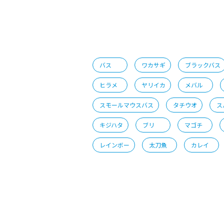
バス
ワカサギ
ブラックバス
ヒラメ
ヤリイカ
メバル
スモールマウスバス
タチウオ
ス
キジハタ
ブリ
マゴチ
レインボー
太刀魚
カレイ