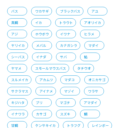
バス
ワカサギ
ブラックバス
アユ
真鯛
イカ
トラウト
アオリイカ
アジ
ホウボウ
イワナ
ヒラメ
ヤリイカ
メバル
カナガシラ
マダイ
シーバス
イナダ
サバ
鮎
ヤマメ
スモールマウスバス
タチウオ
スルメイカ
アカムツ
マダコ
オニカサゴ
サクラマス
アイナメ
マゾイ
ワラサ
キジハタ
ブリ
マゴチ
アマダイ
イナワラ
カサゴ
スズキ
鯛
甘鯛
ケンサキイカ
トラフグ
レインボー