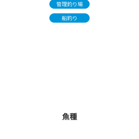
管理釣り場
船釣り
魚種