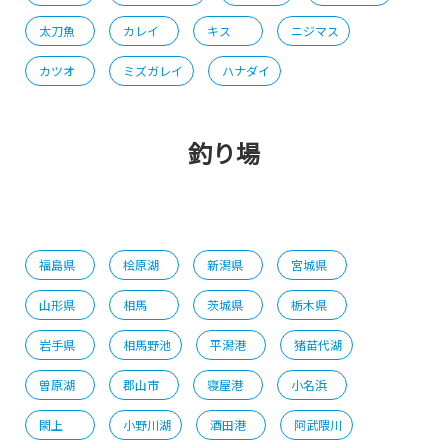
太刀魚
カレイ
キス
ニジマス
カツオ
ミズガレイ
ハナダイ
釣り場
福島県
桧原湖
新潟県
宮城県
山形県
相馬
茨城県
栃木県
岩手県
相馬野池
平潟港
猪苗代湖
曽原湖
郡山市
寝屋港
小名浜
閖上
小野川湖
酒田港
阿武隈川