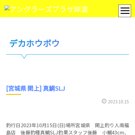
デカホウボウ
[宮城県 閖上] 真鯛SLJ
2023.10.15
釣行日2023年10月15日(日)場所宮城県 閖上釣り人南福
島店 後藤釣種真鯛SLJ釣果スタッフ後藤 小鯛43cm、