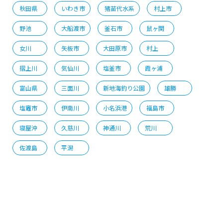
秋田県
いわき市
猪苗代水系
村上市
野池
大船渡市
釜石市
鼠ヶ関
女川
矢板市
大田原市
村上
摺上川
気仙川
塩釜市
霞ヶ浦
富山県
三面川
新地海釣り公園
雄勝
塩竈市
伊南川
小名浜港
福島市
寝屋沖
久慈川
神通川
荒川
佐渡島
平潟