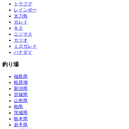
トラフグ
レインボー
太刀魚
カレイ
キス
ニジマス
カツオ
ミズガレイ
ハナダイ
釣り場
福島県
桧原湖
新潟県
宮城県
山形県
相馬
茨城県
栃木県
岩手県