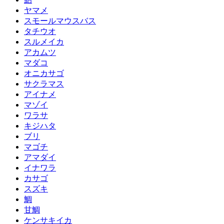
ヤマメ
スモールマウスバス
タチウオ
スルメイカ
アカムツ
マダコ
オニカサゴ
サクラマス
アイナメ
マゾイ
ワラサ
キジハタ
ブリ
マゴチ
アマダイ
イナワラ
カサゴ
スズキ
鯛
甘鯛
ケンサキイカ