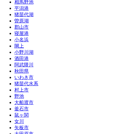
相馬野池
平潟港
猪苗代湖
曽原湖
郡山市
寝屋港
小名浜
閖上
小野川湖
酒田港
阿武隈川
秋田県
いわき市
猪苗代水系
村上市
野池
大船渡市
釜石市
鼠ヶ関
女川
矢板市
大田原市