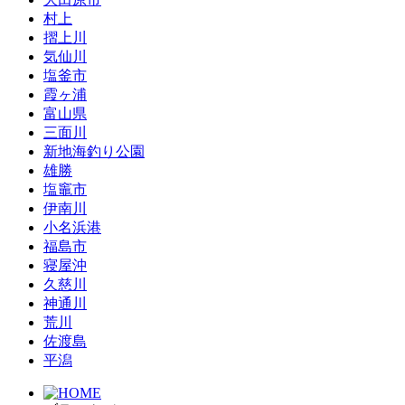
村上
摺上川
気仙川
塩釜市
霞ヶ浦
富山県
三面川
新地海釣り公園
雄勝
塩竈市
伊南川
小名浜港
福島市
寝屋沖
久慈川
神通川
荒川
佐渡島
平潟