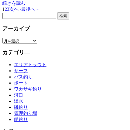
続きを読む
1
2
3
次へ ›
最後へ »
アーカイブ
カテゴリ―
エリアトラウト
サーフ
バス釣り
ボート
ワカサギ釣り
河口
淡水
磯釣り
管理釣り場
船釣り