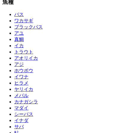
魚種
バス
ワカサギ
ブラックバス
アユ
真鯛
イカ
トラウト
アオリイカ
アジ
ホウボウ
イワナ
ヒラメ
ヤリイカ
メバル
カナガシラ
マダイ
シーバス
イナダ
サバ
鮎