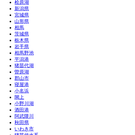
桧原湖
新潟県
宮城県
山形県
相馬
茨城県
栃木県
岩手県
相馬野池
平潟港
猪苗代湖
曽原湖
郡山市
寝屋港
小名浜
閖上
小野川湖
酒田港
阿武隈川
秋田県
いわき市