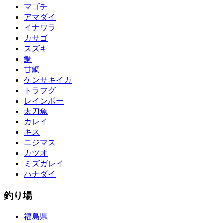
マゴチ
アマダイ
イナワラ
カサゴ
スズキ
鯛
甘鯛
ケンサキイカ
トラフグ
レインボー
太刀魚
カレイ
キス
ニジマス
カツオ
ミズガレイ
ハナダイ
釣り場
福島県