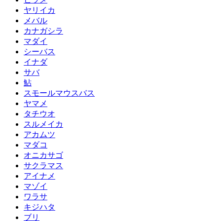
ヤリイカ
メバル
カナガシラ
マダイ
シーバス
イナダ
サバ
鮎
スモールマウスバス
ヤマメ
タチウオ
スルメイカ
アカムツ
マダコ
オニカサゴ
サクラマス
アイナメ
マゾイ
ワラサ
キジハタ
ブリ