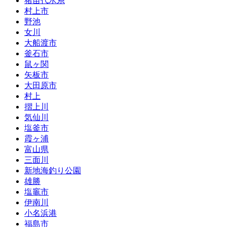
猪苗代水系
村上市
野池
女川
大船渡市
釜石市
鼠ヶ関
矢板市
大田原市
村上
摺上川
気仙川
塩釜市
霞ヶ浦
富山県
三面川
新地海釣り公園
雄勝
塩竈市
伊南川
小名浜港
福島市