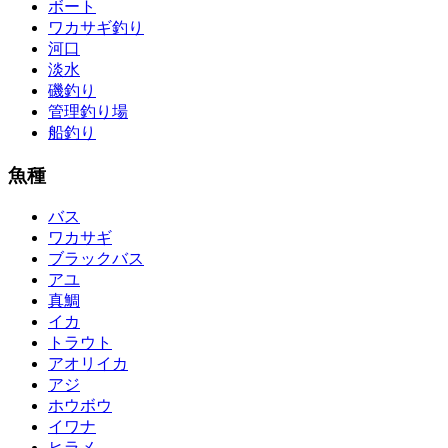
ボート
ワカサギ釣り
河口
淡水
磯釣り
管理釣り場
船釣り
魚種
バス
ワカサギ
ブラックバス
アユ
真鯛
イカ
トラウト
アオリイカ
アジ
ホウボウ
イワナ
ヒラメ