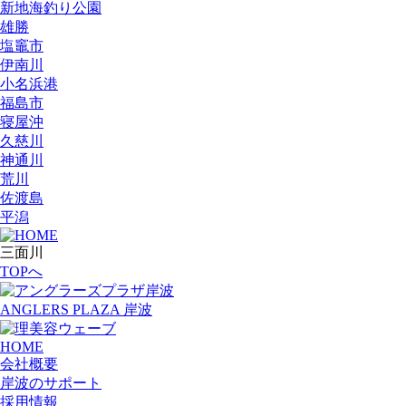
新地海釣り公園
雄勝
塩竈市
伊南川
小名浜港
福島市
寝屋沖
久慈川
神通川
荒川
佐渡島
平潟
三面川
TOPへ
ANGLERS PLAZA 岸波
HOME
会社概要
岸波のサポート
採用情報