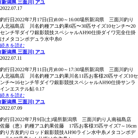
[新潟県 三面川] アユ
2022.07.17
釣行日2022年7月17日(日)8:00～16:00場所新潟県 三面川釣り
人北福島店 川名釣種アユ釣果6匹〜30匹サイズ10センチ〜20
センチ竿ダイワ銀影競技スペシャルAH90仕掛ダイワ完全仕掛
けメタコンポデュラ水中糸0
続きを読む
[新潟県 三面川] アユ
2022.07.11
釣行日2022年7月11日(月)8:00～17:30場所新潟県 三面川釣り
人北福島店 川名釣種アユ釣果川名11匹お客様20匹サイズ10セ
ンチ〜16センチ竿ダイワ銀影競技スペシャルAH90仕掛サンラ
インエステル鮎 0.17
続きを読む
[新潟県 三面川] アユ
2022.07.09
釣行日2022年7月9日(土)場所新潟県 三面川釣り人南福島店
佐藤（恵）釣種アユ釣果佐藤 17匹お客様35匹サイズ7～16cm
釣り方友釣りロッド銀影競技AH90ライン水中糸メタコンボデ