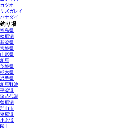
カツオ
ミズガレイ
ハナダイ
釣り場
福島県
桧原湖
新潟県
宮城県
山形県
相馬
茨城県
栃木県
岩手県
相馬野池
平潟港
猪苗代湖
曽原湖
郡山市
寝屋港
小名浜
閖上