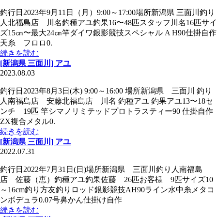
釣行日2023年9月11日（月）9:00～17:00場所新潟県 三面川釣り
人北福島店 川名釣種アユ釣果16〜48匹スタッフ川名16匹サイ
ズ15㎝〜最大24㎝竿ダイワ銀影競技スペシャル A H90仕掛自作
天糸 フロロ0.
続きを読む
[新潟県 三面川] アユ
2023.08.03
釣行日2023年8月3日(木) 9:00～16:00 場所新潟県 三面川 釣り
人南福島店 安藤北福島店 川名 釣種アユ 釣果アユ13〜18セ
ンチ 19匹 竿シマノリミテッドプロトラスティー90 仕掛自作
ZX複合メタル0.
続きを読む
[新潟県 三面川] アユ
2022.07.31
釣行日2022年7月31日(日)場所新潟県 三面川釣り人南福島
店 佐藤（恵）釣種アユ釣果佐藤 26匹お客様 9匹サイズ10
～16cm釣り方友釣りロッド銀影競技AH90ライン水中糸メタコ
ンボデュラ0.07号鼻かん仕掛け自作
続きを読む