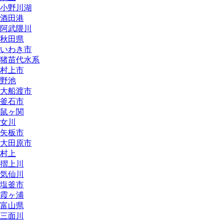
小野川湖
酒田港
阿武隈川
秋田県
いわき市
猪苗代水系
村上市
野池
大船渡市
釜石市
鼠ヶ関
女川
矢板市
大田原市
村上
摺上川
気仙川
塩釜市
霞ヶ浦
富山県
三面川