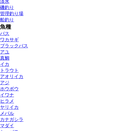
淡水
磯釣り
管理釣り場
船釣り
魚種
バス
ワカサギ
ブラックバス
アユ
真鯛
イカ
トラウト
アオリイカ
アジ
ホウボウ
イワナ
ヒラメ
ヤリイカ
メバル
カナガシラ
マダイ