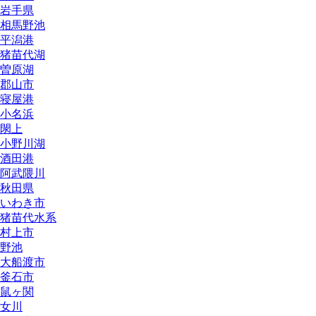
岩手県
相馬野池
平潟港
猪苗代湖
曽原湖
郡山市
寝屋港
小名浜
閖上
小野川湖
酒田港
阿武隈川
秋田県
いわき市
猪苗代水系
村上市
野池
大船渡市
釜石市
鼠ヶ関
女川