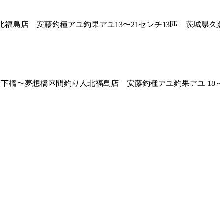
慈川釣り人北福島店 安藤釣種アユ釣果アユ13〜21センチ13匹 
）新山下橋〜夢想橋区間釣り人北福島店 安藤釣種アユ釣果アユ 18