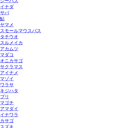
シーバス
イナダ
サバ
鮎
ヤマメ
スモールマウスバス
タチウオ
スルメイカ
アカムツ
マダコ
オニカサゴ
サクラマス
アイナメ
マゾイ
ワラサ
キジハタ
ブリ
マゴチ
アマダイ
イナワラ
カサゴ
スズキ