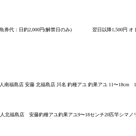
町 久慈川 魚券代：日釣2,000円(解禁日のみ) 翌日以降1,500円
 釣り人南福島店 安藤 北福島店 川名 釣種アユ 釣果アユ 11〜18cm
慈川釣り人北福島店 安藤釣種アユ釣果アユ9〜18センチ20匹竿シ