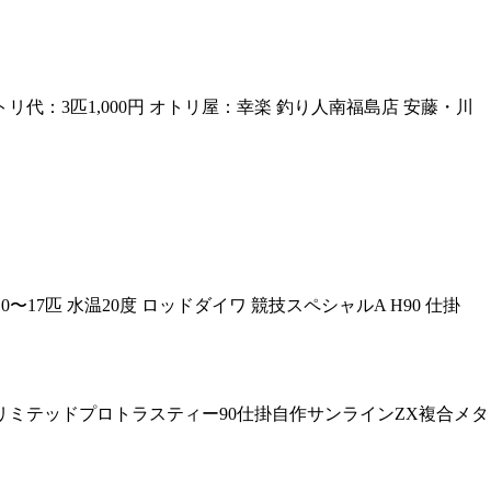
 オトリ代：3匹1,000円 オトリ屋：幸楽 釣り人南福島店 安藤・川
 10〜17匹 水温20度 ロッドダイワ 競技スペシャルA H90 仕掛
マノリミテッドプロトラスティー90仕掛自作サンラインZX複合メタ