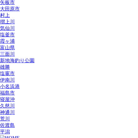
矢板市
大田原市
村上
摺上川
気仙川
塩釜市
霞ヶ浦
富山県
三面川
新地海釣り公園
雄勝
塩竈市
伊南川
小名浜港
福島市
寝屋沖
久慈川
神通川
荒川
佐渡島
平潟