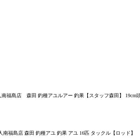
 釣り人南福島店 森田 釣種アユルアー 釣果【スタッフ森田】 19
島県側 釣り人南福島店 森田 釣種アユ 釣果 アユ 16匹 タックル