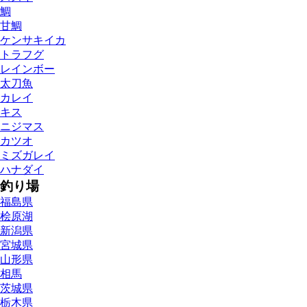
鯛
甘鯛
ケンサキイカ
トラフグ
レインボー
太刀魚
カレイ
キス
ニジマス
カツオ
ミズガレイ
ハナダイ
釣り場
福島県
桧原湖
新潟県
宮城県
山形県
相馬
茨城県
栃木県