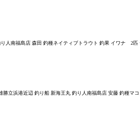
白石川水系 釣り人南福島店 森田 釣種ネイティブトラウト 釣果 イワ
り 場所宮城県 雄勝立浜港近辺 釣り船 新海王丸 釣り人南福島店 安