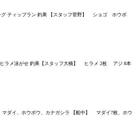
 ジギング ティップラン 釣果 【スタッフ菅野】 ショゴ ホウボ
ジビシ＆ヒラメ泳がせ 釣果【スタッフ大橋】 ヒラメ 2枚 アジ 8本
後藤】 マダイ、ホウボウ、カナガシラ 【船中】 マダイ7枚、ホウ