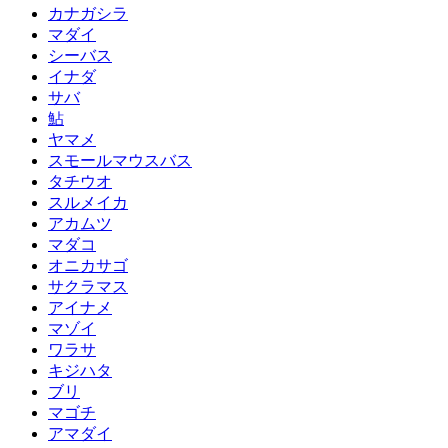
カナガシラ
マダイ
シーバス
イナダ
サバ
鮎
ヤマメ
スモールマウスバス
タチウオ
スルメイカ
アカムツ
マダコ
オニカサゴ
サクラマス
アイナメ
マゾイ
ワラサ
キジハタ
ブリ
マゴチ
アマダイ