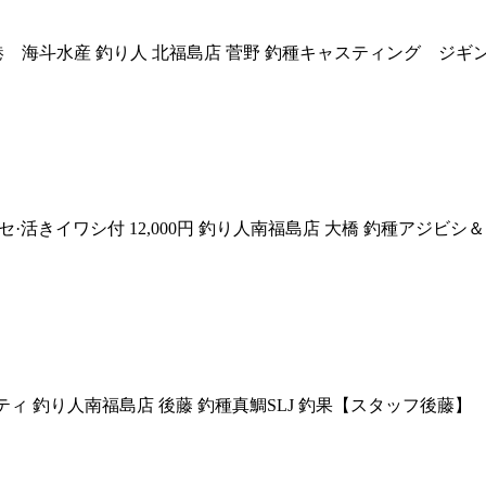
城県 鮎川漁港 海斗水産 釣り人 北福島店 菅野 釣種キャスティング
 コマセ·活きイワシ付 12,000円 釣り人南福島店 大橋 釣種ア
ンフィニティ 釣り人南福島店 後藤 釣種真鯛SLJ 釣果【スタッフ