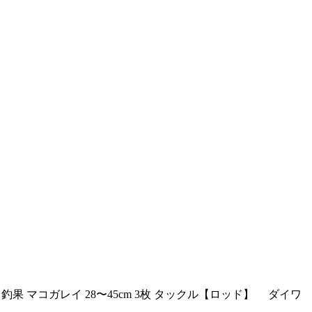
り 釣果 マコガレイ 28〜45cm 3枚 タックル【ロッド】 ダイワ