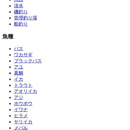
淡水
磯釣り
管理釣り場
船釣り
魚種
バス
ワカサギ
ブラックバス
アユ
真鯛
イカ
トラウト
アオリイカ
アジ
ホウボウ
イワナ
ヒラメ
ヤリイカ
メバル