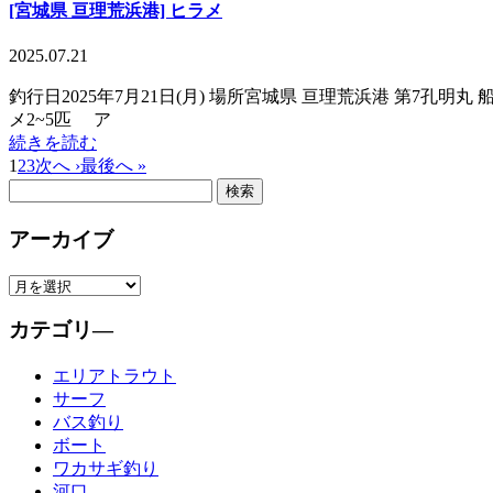
[宮城県 亘理荒浜港] ヒラメ
2025.07.21
釣行日2025年7月21日(月) 場所宮城県 亘理荒浜港 第7孔明
メ2~5匹 ア
続きを読む
1
2
3
次へ ›
最後へ »
アーカイブ
カテゴリ―
エリアトラウト
サーフ
バス釣り
ボート
ワカサギ釣り
河口