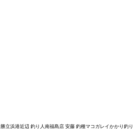
所宮城県 雄勝立浜港近辺 釣り人南福島店 安藤 釣種マコガレイかかり釣