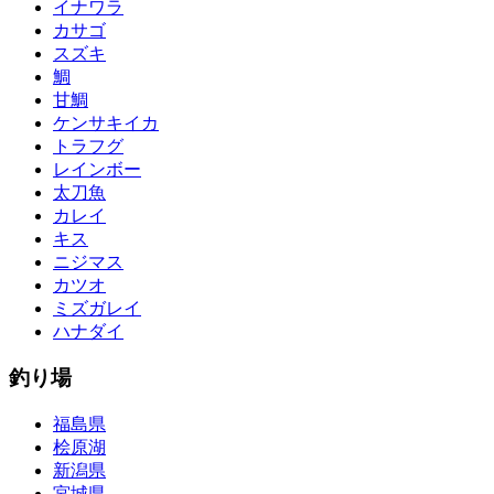
イナワラ
カサゴ
スズキ
鯛
甘鯛
ケンサキイカ
トラフグ
レインボー
太刀魚
カレイ
キス
ニジマス
カツオ
ミズガレイ
ハナダイ
釣り場
福島県
桧原湖
新潟県
宮城県