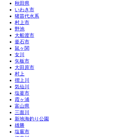
秋田県
いわき市
猪苗代水系
村上市
野池
大船渡市
釜石市
鼠ヶ関
女川
矢板市
大田原市
村上
摺上川
気仙川
塩釜市
霞ヶ浦
富山県
三面川
新地海釣り公園
雄勝
塩竈市