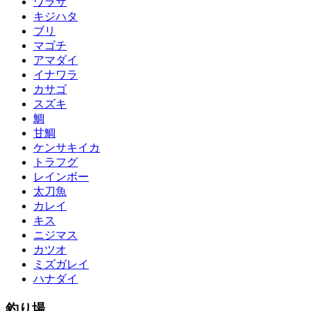
ワラサ
キジハタ
ブリ
マゴチ
アマダイ
イナワラ
カサゴ
スズキ
鯛
甘鯛
ケンサキイカ
トラフグ
レインボー
太刀魚
カレイ
キス
ニジマス
カツオ
ミズガレイ
ハナダイ
釣り場