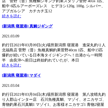
店 菅野（晋）魚種鯛ジギング釣果スタッフ菅野 40㎝ 1匹、
船中 6匹ルアーボーズレス ヒデヨシ120g. 100g. シルバー、
アブガルシア カチカチ玉12
続きを読む
[新潟県 寝屋港] 真鯛ジギング
2021.03.09
釣行日2021年03月09日(火)場所新潟県 寝屋港 進栄丸釣り人
北福島店 菅野（晋）魚種真鯛釣果菅野40cm 1匹、船中15匹
爆釣が続いている日本海タイジギングへ！出港から一時間
半 由良沖へ前日は終始釣れていたが、本日
続きを読む
[新潟県 寝屋港] マダイ
2021.03.04
釣行日2021年03月04日(木)場所新潟県 寝屋港 第八攻晴丸釣
り人郡山インター店 石川魚種真鯛、マゾイ、オニカサゴ、
青物釣果石川真鯛1 マゾイ1、お客様オニカサゴ1 青物2寝屋