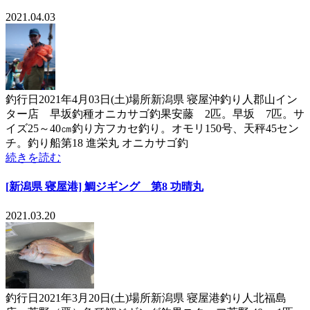
2021.04.03
釣行日2021年4月03日(土)場所新潟県 寝屋沖釣り人郡山イン
ター店 早坂釣種オニカサゴ釣果安藤 2匹。早坂 7匹。サ
イズ25～40㎝釣り方フカセ釣り。オモリ150号、天秤45セン
チ。釣り船第18 進栄丸 オニカサゴ釣
続きを読む
[新潟県 寝屋港] 鯛ジギング 第8 功晴丸
2021.03.20
釣行日2021年3月20日(土)場所新潟県 寝屋港釣り人北福島