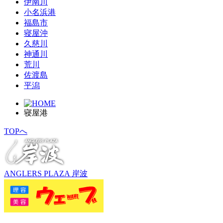
伊南川
小名浜港
福島市
寝屋沖
久慈川
神通川
荒川
佐渡島
平潟
寝屋港
TOPへ
ANGLERS PLAZA 岸波