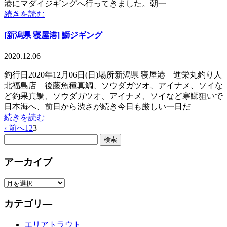
港にマダイジギングへ行ってきました。朝一
続きを読む
[新潟県 寝屋港] 鰤ジギング
2020.12.06
釣行日2020年12月06日(日)場所新潟県 寝屋港 進栄丸釣り人
北福島店 後藤魚種真鯛、ソウダガツオ、アイナメ、ソイな
ど釣果真鯛、ソウダガツオ、アイナメ、ソイなど寒鰤狙いで
日本海へ、前日から渋さが続き今日も厳しい一日だ
続きを読む
‹ 前へ
1
2
3
アーカイブ
カテゴリ―
エリアトラウト