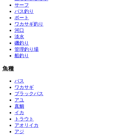
サーフ
バス釣り
ボート
ワカサギ釣り
河口
淡水
磯釣り
管理釣り場
船釣り
魚種
バス
ワカサギ
ブラックバス
アユ
真鯛
イカ
トラウト
アオリイカ
アジ