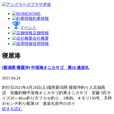
HOME
釣果情報
イベント
店舗情報
会社概要
採用情報
寝屋港
[新潟県 寝屋沖] 中深海オニカサゴ 第18 進栄丸
2021.04.24
釣行日2021年4月24日(土)場所新潟県 寝屋沖釣り人北福島
店 安藤釣種中深海オニカサゴ釣果オニカサゴ 安藤 5匹サ
イズ20～40㎝釣り方フカセ釣り、3本鈎、オモリ150号、天秤
45センチ釣り船第18 進栄丸前半のポイ
続きを読む