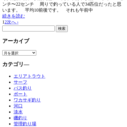
ンチ〜22センチ 周りで釣っている人で34匹位だったと思
います。 平均10前後です。 それも午前中
続きを読む
1
2
次へ ›
アーカイブ
カテゴリ―
エリアトラウト
サーフ
バス釣り
ボート
ワカサギ釣り
河口
淡水
磯釣り
管理釣り場