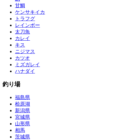
甘鯛
ケンサキイカ
トラフグ
レインボー
太刀魚
カレイ
キス
ニジマス
カツオ
ミズガレイ
ハナダイ
釣り場
福島県
桧原湖
新潟県
宮城県
山形県
相馬
茨城県