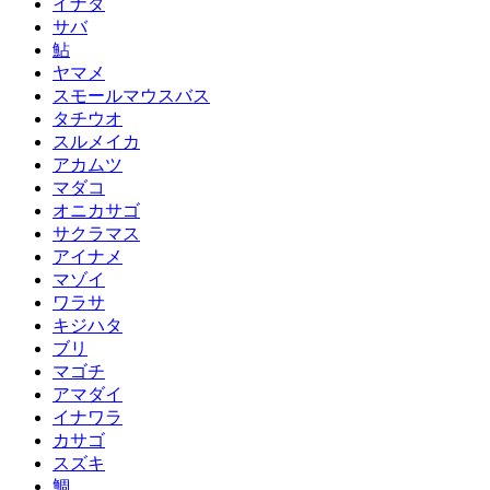
イナダ
サバ
鮎
ヤマメ
スモールマウスバス
タチウオ
スルメイカ
アカムツ
マダコ
オニカサゴ
サクラマス
アイナメ
マゾイ
ワラサ
キジハタ
ブリ
マゴチ
アマダイ
イナワラ
カサゴ
スズキ
鯛