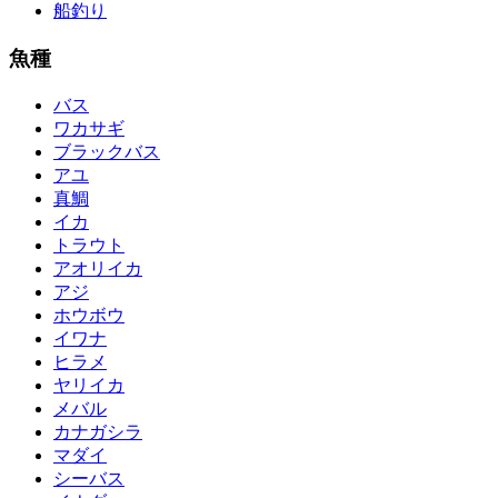
船釣り
魚種
バス
ワカサギ
ブラックバス
アユ
真鯛
イカ
トラウト
アオリイカ
アジ
ホウボウ
イワナ
ヒラメ
ヤリイカ
メバル
カナガシラ
マダイ
シーバス