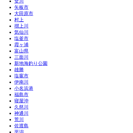
女川
矢板市
大田原市
村上
摺上川
気仙川
塩釜市
霞ヶ浦
富山県
三面川
新地海釣り公園
雄勝
塩竈市
伊南川
小名浜港
福島市
寝屋沖
久慈川
神通川
荒川
佐渡島
平潟