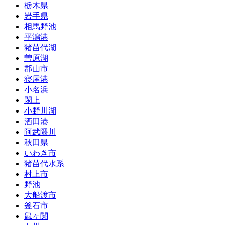
栃木県
岩手県
相馬野池
平潟港
猪苗代湖
曽原湖
郡山市
寝屋港
小名浜
閖上
小野川湖
酒田港
阿武隈川
秋田県
いわき市
猪苗代水系
村上市
野池
大船渡市
釜石市
鼠ヶ関