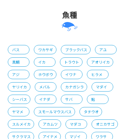
魚種
バス
ワカサギ
ブラックバス
アユ
真鯛
イカ
トラウト
アオリイカ
アジ
ホウボウ
イワナ
ヒラメ
ヤリイカ
メバル
カナガシラ
マダイ
シーバス
イナダ
サバ
鮎
ヤマメ
スモールマウスバス
タチウオ
スルメイカ
アカムツ
マダコ
オニカサゴ
サクラマス
アイナメ
マゾイ
ワラサ