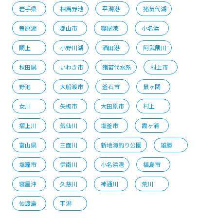
岩手県
相馬野池
平潟港
猪苗代湖
曽原湖
郡山市
寝屋港
小名浜
閖上
小野川湖
酒田港
阿武隈川
秋田県
いわき市
猪苗代水系
村上市
野池
大船渡市
釜石市
鼠ヶ関
女川
矢板市
大田原市
村上
摺上川
気仙川
塩釜市
霞ヶ浦
富山県
三面川
新地海釣り公園
雄勝
塩竈市
伊南川
小名浜港
福島市
寝屋沖
久慈川
神通川
荒川
佐渡島
平潟