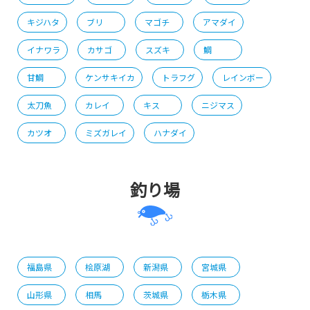
キジハタ
ブリ
マゴチ
アマダイ
イナワラ
カサゴ
スズキ
鯛
甘鯛
ケンサキイカ
トラフグ
レインボー
太刀魚
カレイ
キス
ニジマス
カツオ
ミズガレイ
ハナダイ
釣り場
福島県
桧原湖
新潟県
宮城県
山形県
相馬
茨城県
栃木県