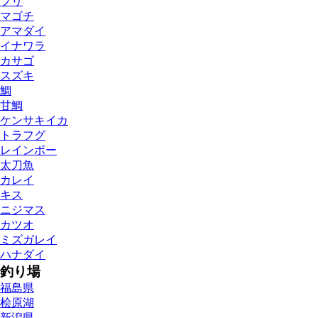
ブリ
マゴチ
アマダイ
イナワラ
カサゴ
スズキ
鯛
甘鯛
ケンサキイカ
トラフグ
レインボー
太刀魚
カレイ
キス
ニジマス
カツオ
ミズガレイ
ハナダイ
釣り場
福島県
桧原湖
新潟県