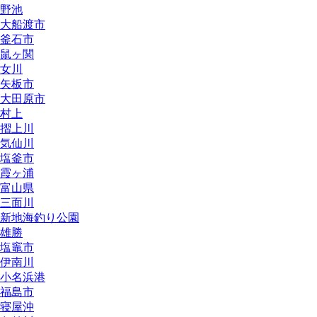
野池
大船渡市
釜石市
鼠ヶ関
女川
矢板市
大田原市
村上
摺上川
気仙川
塩釜市
霞ヶ浦
富山県
三面川
新地海釣り公園
雄勝
塩竈市
伊南川
小名浜港
福島市
寝屋沖