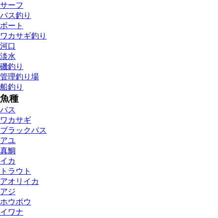
サーフ
バス釣り
ボート
ワカサギ釣り
河口
淡水
磯釣り
管理釣り場
船釣り
魚種
バス
ワカサギ
ブラックバス
アユ
真鯛
イカ
トラウト
アオリイカ
アジ
ホウボウ
イワナ