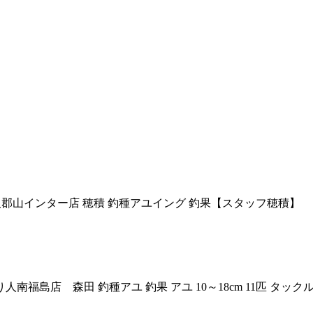
戸川 釣り人郡山インター店 穂積 釣種アユイング 釣果【スタッフ穂積】
川 釣り人南福島店 森田 釣種アユ 釣果 アユ 10～18cm 11匹 タ