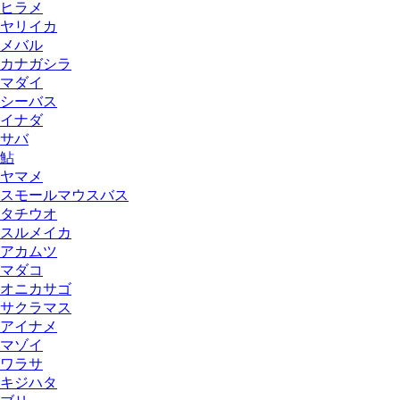
ヒラメ
ヤリイカ
メバル
カナガシラ
マダイ
シーバス
イナダ
サバ
鮎
ヤマメ
スモールマウスバス
タチウオ
スルメイカ
アカムツ
マダコ
オニカサゴ
サクラマス
アイナメ
マゾイ
ワラサ
キジハタ