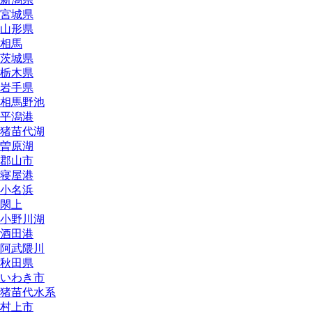
宮城県
山形県
相馬
茨城県
栃木県
岩手県
相馬野池
平潟港
猪苗代湖
曽原湖
郡山市
寝屋港
小名浜
閖上
小野川湖
酒田港
阿武隈川
秋田県
いわき市
猪苗代水系
村上市