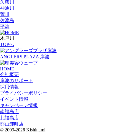
久慈川
神通川
荒川
佐渡島
平潟
木戸川
TOPへ
ANGLERS PLAZA 岸波
HOME
会社概要
岸波のサポート
採用情報
プライバシーポリシー
イベント情報
キャンペーン情報
南福島店
北福島店
郡山卸町店
© 2009-2026 Kishinami