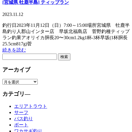
[宮城県 牡鹿半島] ティップラン
2023.11.12
釣行日2023年11月12日（日）7:00～15:00場所宮城県 牡鹿半
島釣り人郡山インター店 早坂北福島店 菅野釣種ティップ
ラン釣果アオリイカ胴長20〜30cm1.2kg1杯-3杯早坂(1杯胴長
25.5cm817g)菅
続きを読む
アーカイブ
カテゴリ―
エリアトラウト
サーフ
バス釣り
ボート
ワカサギ釣り