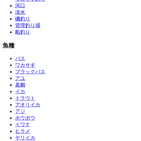
河口
淡水
磯釣り
管理釣り場
船釣り
魚種
バス
ワカサギ
ブラックバス
アユ
真鯛
イカ
トラウト
アオリイカ
アジ
ホウボウ
イワナ
ヒラメ
ヤリイカ