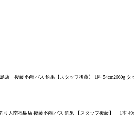
島店 後藤 釣種バス 釣果【スタッフ後藤】 1匹 54cm2660g
相馬 野池 釣り人南福島店 後藤 釣種バス 釣果 【スタッフ後藤】 1