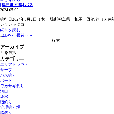
[福島県 相馬] バス
2024.05.02
釣行日2024年5月2日（木） 場所福島県 相馬 野池 釣り人南福島
カルカッタコ
続きを読む
1
2
3
次へ ›
最後へ »
アーカイブ
カテゴリ―
エリアトラウト
サーフ
バス釣り
ボート
ワカサギ釣り
河口
淡水
磯釣り
管理釣り場
船釣り