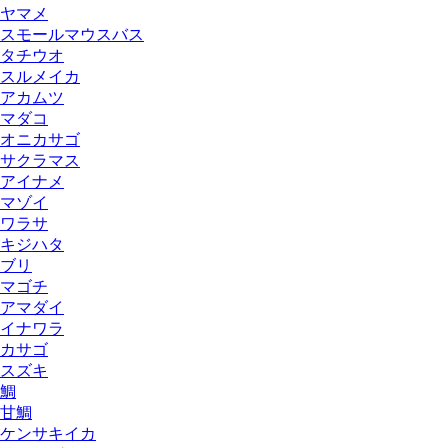
ヤマメ
スモールマウスバス
タチウオ
スルメイカ
アカムツ
マダコ
オニカサゴ
サクラマス
アイナメ
マゾイ
ワラサ
キジハタ
ブリ
マゴチ
アマダイ
イナワラ
カサゴ
スズキ
鯛
甘鯛
ケンサキイカ