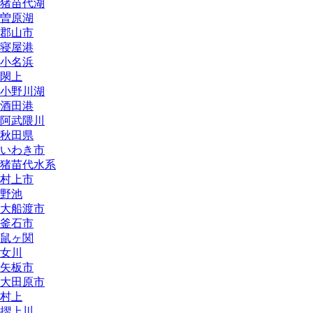
猪苗代湖
曽原湖
郡山市
寝屋港
小名浜
閖上
小野川湖
酒田港
阿武隈川
秋田県
いわき市
猪苗代水系
村上市
野池
大船渡市
釜石市
鼠ヶ関
女川
矢板市
大田原市
村上
摺上川