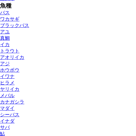
魚種
バス
ワカサギ
ブラックバス
アユ
真鯛
イカ
トラウト
アオリイカ
アジ
ホウボウ
イワナ
ヒラメ
ヤリイカ
メバル
カナガシラ
マダイ
シーバス
イナダ
サバ
鮎