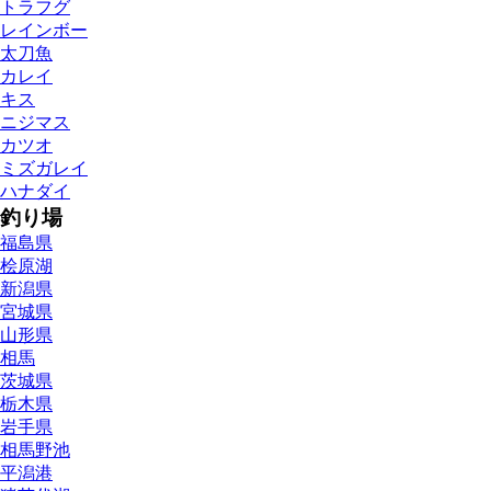
トラフグ
レインボー
太刀魚
カレイ
キス
ニジマス
カツオ
ミズガレイ
ハナダイ
釣り場
福島県
桧原湖
新潟県
宮城県
山形県
相馬
茨城県
栃木県
岩手県
相馬野池
平潟港